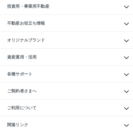
多言語対応
不動産買換えの流れ
マンション賃料データ
投資用・事業用不動産
売却ガイド
賃貸管理プラン
English
繁体中文
簡体中文
リロケーションについて
投資用不動産
貸すときの流れ
事業用不動産
不動産お役立ち情報
貸すガイド
マンション投資
投資用マンション
不動産AIアドバイザー Tellus Talk
マンション一棟
マンションライブラリー
オリジナルブランド
アパート経営
人気マンションランキング
アパート投資用物件
暮らしに役立つ不動産メディア

収益物件
当社売主リノベーションマンション
「Lnote」
ビル購入（ビル一棟）
一棟リノベーションマンション

資産運用・活用
不動産相場・不動産価格情報
投資用不動産の売却査定
L`GENTE（ルジェンテ）
不動産売却FAQ
事業用不動産の売却査定
区分リノベーションマンション

不動産コラム・ニュース
等価交換事業
海外不動産
Lideas（リディアス）
不動産用語集
不動産M&A
各種サポート
投資用一棟レジデンスWELL

不動産なんでもネット相談室
アセットマネジメント・出資
SQUARE（ウェルスクエア）
住まいの税金
不動産小口投資

シニア向けサポート
物件一括検索（購入＆賃貸）
LEGACIA（レガシア）
相続サポート
ご契約者さまへ
リフォームサポート
ご契約者さまサポートメニュー
ご紹介・再契約特典
ご利用について
入居者様専用-各種ご案内（賃貸）
東急こすもす会「こすもすWeb」
本人確認に関するお客様へのお願い
金融商品取引について
関連リンク
東急リバブル ソーシャルメディアポリシー
ご意見・お問い合わせ（金融商品取引専用の相談・お問い合わせ窓口）