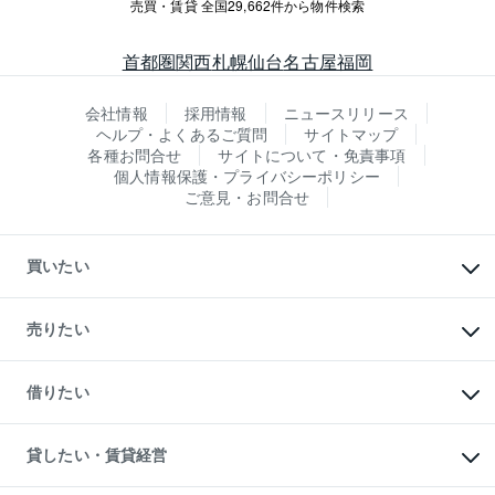
売買・賃貸 全国29,662件から物件検索
首都圏
関西
札幌
仙台
名古屋
福岡
会社情報
採用情報
ニュースリリース
ヘルプ・よくあるご質問
サイトマップ
各種お問合せ
サイトについて・免責事項
個人情報保護・プライバシーポリシー
ご意見・お問合せ
買いたい
マンションの購入
新築・分譲マンションの購入
売りたい
中古マンションの購入
一戸建ての購入
マンションの売却・査定
新築一戸建ての購入
一戸建ての売却・査定
借りたい
中古一戸建ての購入
土地の売却・査定
土地の購入
スピードAI査定
不動産購入の流れ
物件を借りる
不動産売却について
注目キーワード物件特集
オフィス・店舗の賃貸
貸したい・賃貸経営
不動産査定について
購入ガイド
借りるときの流れ
売却サービス
借りるガイド
不動産売却の流れ
無料賃料査定