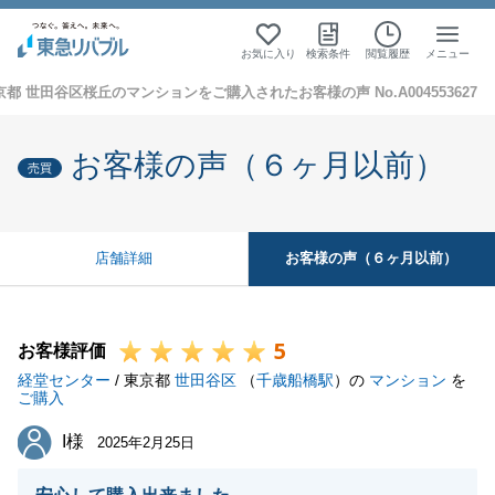
お気に入り
検索条件
閲覧履歴
メニュー
京都 世田谷区桜丘のマンションをご購入されたお客様の声 No.A004553627
お客様の声（６ヶ月以前）
売買
お客様の声（６ヶ月以前）
店舗詳細
5
お客様評価
経堂センター
/ 東京都
世田谷区
（
千歳船橋駅
）の
マンション
を
ご購入
I様
I様
2025年2月25日