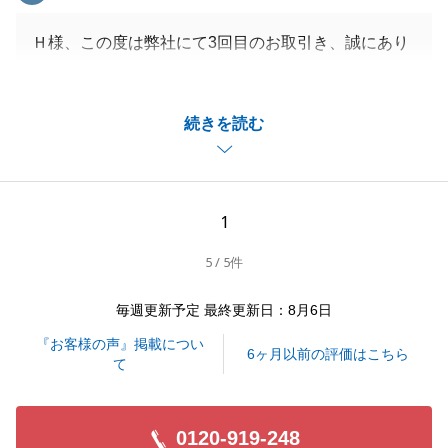
Ｈ様、この度は弊社にて3回目のお取引き、誠にあり
がとうございました。
続けての良いご縁となり、大変嬉しく存じます。安心
続きを読む
いただけたことが何よりです。
今後も引き続きお付き合いいただけますと幸いでござ
います。どうぞ宜しくお願いいたします。
1
5 / 5件
閉じる
毎週更新予定 最終更新日：8月6日
『お客様の声』掲載につい
6ヶ月以前の評価はこちら
て
0120-919-248