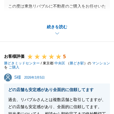
この度は東急リバブルに不動産のご購入をお任せいた
だき、誠にありがとうございました。
今後もお困りのことがございましたら、お気軽にお申
続きを読む
し付けくださいませ。
末永いお付き合いを宜しくお願いいたします。
5
お客様評価
閉じる
勝どきミッドセンター
/ 東京都
中央区
（
勝どき駅
）の
マンション
を
ご購入
S様
S様
2026年3月5日
どの店舗も安定感があり全面的に信頼してます
過去、リバブルさんとは複数店舗と取引してますが、
どの店舗も安定感があり、全面的に信頼してます。
担当者についても、相談から契約完了まで終始懇切丁