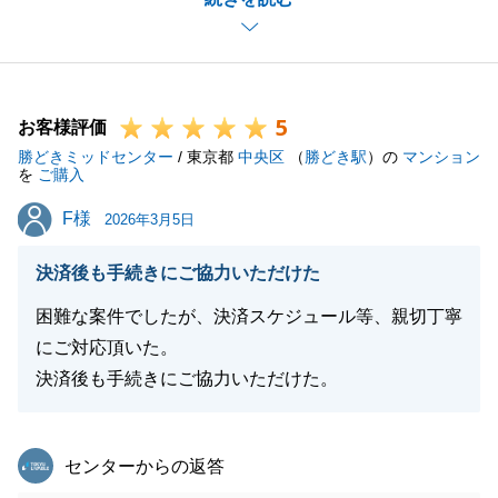
ます。
私自身お客様に対し誠実に、またメリット・デメリッ
ト含めフラットにお話することを信条としております
ので、喜んでいただけたようでしたら担当としてとて
5
も嬉しく存じます。
お客様評価
勝どきミッドセンター
素敵な新居での新生活を是非楽しんでくださいませ。
/ 東京都
中央区
（
勝どき駅
）の
マンション
を
ご購入
また何かお困り事がございましたらお気軽にお申し付
F様
F様
けくださいませ。
2026年3月5日
引き続きどうぞ宜しくお願いいたします。
決済後も手続きにご協力いただけた
困難な案件でしたが、決済スケジュール等、親切丁寧
にご対応頂いた。
閉じる
決済後も手続きにご協力いただけた。
東急リバブル
センターからの返答