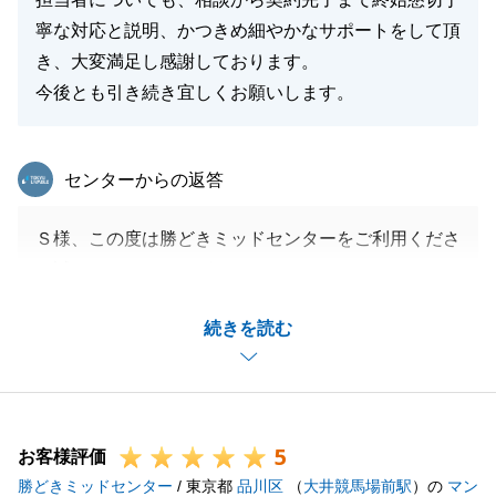
寧な対応と説明、かつきめ細やかなサポートをして頂
き、大変満足し感謝しております。
今後とも引き続き宜しくお願いします。
東急リバブル
センターからの返答
Ｓ様、この度は勝どきミッドセンターをご利用くださ
り誠にありがとうございました。
過去複数店舗ともお取引いただいていらっしゃるとの
続きを読む
こと、重ねての弊社へのご依頼、感謝申し上げます。
何より、Ｓ様にご満足いただけた事が何より嬉しいで
す。
今後も引き続きお付き合いの程、どうぞ宜しくお願い
5
いたします。
お客様評価
勝どきミッドセンター
/ 東京都
品川区
（
大井競馬場前駅
）の
マン