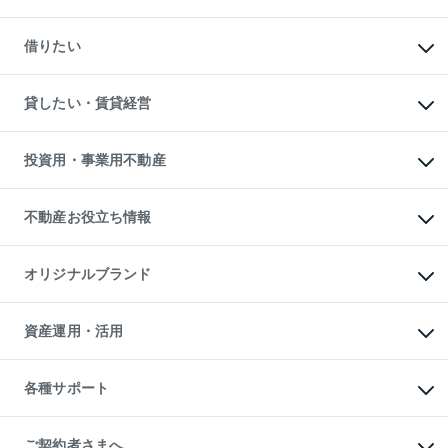
一戸建ての購入
マンションの売却・査定
新築一戸建ての購入
一戸建ての売却・査定
借りたい
中古一戸建ての購入
土地の売却・査定
土地の購入
スピードAI査定
不動産購入の流れ
物件を借りる
不動産売却について
注目キーワード物件特集
オフィス・店舗の賃貸
貸したい・賃貸経営
不動産査定について
購入ガイド
借りるときの流れ
売却サービス
借りるガイド
不動産売却の流れ
無料賃料査定
多言語対応
不動産買換えの流れ
マンション賃料データ
投資用・事業用不動産
売却ガイド
賃貸管理プラン
English
繁体中文
簡体中文
リロケーションについて
投資用不動産
貸すときの流れ
事業用不動産
不動産お役立ち情報
貸すガイド
マンション投資
投資用マンション
不動産AIアドバイザー Tellus Talk
マンション一棟
マンションライブラリー
オリジナルブランド
アパート経営
人気マンションランキング
アパート投資用物件
暮らしに役立つ不動産メディア

収益物件
当社売主リノベーションマンション
「Lnote」
ビル購入（ビル一棟）
一棟リノベーションマンション

資産運用・活用
不動産相場・不動産価格情報
投資用不動産の売却査定
L`GENTE（ルジェンテ）
不動産売却FAQ
事業用不動産の売却査定
区分リノベーションマンション

不動産コラム・ニュース
等価交換事業
海外不動産
Lideas（リディアス）
不動産用語集
不動産M&A
各種サポート
投資用一棟レジデンスWELL

不動産なんでもネット相談室
アセットマネジメント・出資
SQUARE（ウェルスクエア）
住まいの税金
不動産小口投資

シニア向けサポート
物件一括検索（購入＆賃貸）
LEGACIA（レガシア）
相続サポート
ご契約者さまへ