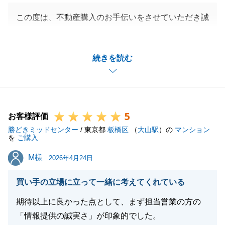
この度は、不動産購入のお手伝いをさせていただき誠
にありがとうございます。
I様のご協力のお陰でご契約～ご決済までスムーズな
続きを読む
お取引を行うことができました。
素敵なお家が建つこと待ち遠しいですね。
I様の益々のご活躍をお祈り申し上げます。
5
お客様評価
勝どきミッドセンター
/ 東京都
板橋区
（
大山駅
）の
マンション
閉じる
を
ご購入
M様
M様
2026年4月24日
買い手の立場に立って一緒に考えてくれている
期待以上に良かった点として、まず担当営業の方の
「情報提供の誠実さ」が印象的でした。