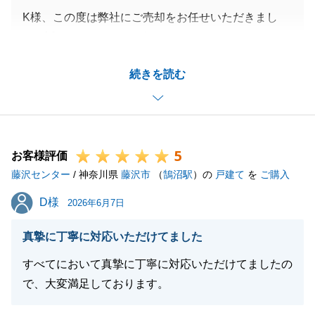
K様、この度は弊社にご売却をお任せいただきまし
て、誠にありがとうございました。
最初のお打ち合わせからお引渡しを迎えるまで、スピ
続きを読む
ード感のある売却活動でしたが、
多大なるご協力をいただきましたこと感謝申し上げま
す。
今後も不動産のことでお困り事がございましたら、い
5
つでもお気軽にご連絡いただけましたら幸いです。
お客様評価
藤沢センター
引き続き、何卒よろしくお願い申し上げます。
/ 神奈川県
藤沢市
（
鵠沼駅
）の
戸建て
を
ご購入
D様
D様
2026年6月7日
閉じる
真摯に丁寧に対応いただけてました
すべてにおいて真摯に丁寧に対応いただけてましたの
で、大変満足しております。