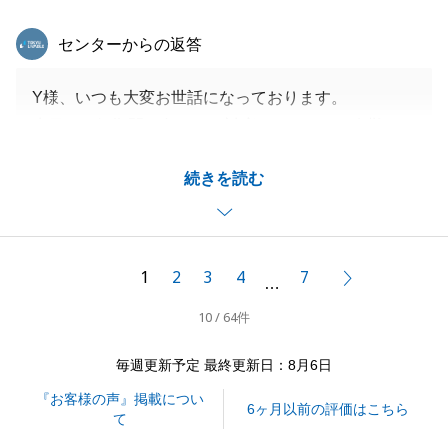
東急リバブル
センターからの返答
Y様、いつも大変お世話になっております。
先日は、短期間に色々なご対応を頂きまして有難うご
ざいました。
続きを読む
また、アンケートにもご協力頂きまして有難うござい
ました。
梅雨入りし、うっとおしい季節となりますがくれぐれ
もご自愛くださいませ。
1
2
3
4
7
次へ
…
10 / 64件
閉じる
毎週更新予定 最終更新日：8月6日
『お客様の声』掲載につい
6ヶ月以前の評価はこちら
て