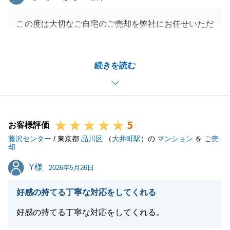
この度は大切なご自宅のご売却を弊社にお任せいただ
き誠にありがとうございました。
物件の強みを徹底的に分析した資料作成など、私たち
続きを読む
のこだわりを評価していただけて大変光栄です。
新生活のスタートが素晴らしいものとなりますよう、
今後とも誠心誠意お手伝いさせていただきます。
5
お客様評価
藤沢センター
/ 東京都
品川区
（
大井町駅
）の
マンション
を
ご売
閉じる
却
Y様
Y様
2026年5月26日
好感の持てる丁寧な対応をしてくれる
好感の持てる丁寧な対応をしてくれる。