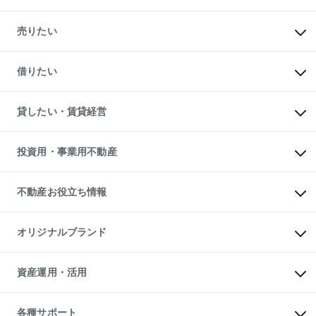
マンションの購入
新築・分譲マンションの購入
売りたい
中古マンションの購入
一戸建ての購入
マンションの売却・査定
新築一戸建ての購入
一戸建ての売却・査定
借りたい
中古一戸建ての購入
土地の売却・査定
土地の購入
スピードAI査定
不動産購入の流れ
物件を借りる
不動産売却について
注目キーワード物件特集
オフィス・店舗の賃貸
貸したい・賃貸経営
不動産査定について
購入ガイド
借りるときの流れ
売却サービス
借りるガイド
不動産売却の流れ
無料賃料査定
多言語対応
不動産買換えの流れ
マンション賃料データ
投資用・事業用不動産
売却ガイド
賃貸管理プラン
English
繁体中文
簡体中文
リロケーションについて
投資用不動産
貸すときの流れ
事業用不動産
不動産お役立ち情報
貸すガイド
マンション投資
投資用マンション
不動産AIアドバイザー Tellus Talk
マンション一棟
マンションライブラリー
オリジナルブランド
アパート経営
人気マンションランキング
アパート投資用物件
暮らしに役立つ不動産メディア

収益物件
当社売主リノベーションマンション
「Lnote」
ビル購入（ビル一棟）
一棟リノベーションマンション

資産運用・活用
不動産相場・不動産価格情報
投資用不動産の売却査定
L`GENTE（ルジェンテ）
不動産売却FAQ
事業用不動産の売却査定
区分リノベーションマンション

不動産コラム・ニュース
等価交換事業
海外不動産
Lideas（リディアス）
不動産用語集
不動産M&A
各種サポート
投資用一棟レジデンスWELL
