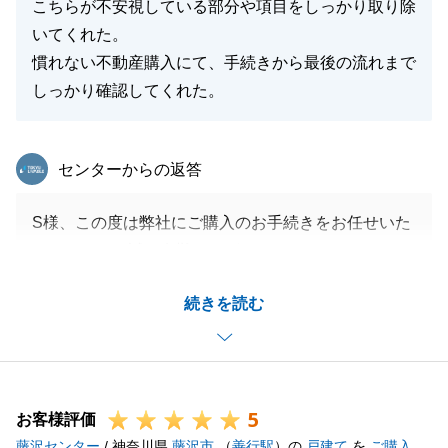
こちらが不安視している部分や項目をしっかり取り除
いてくれた。
慣れない不動産購入にて、手続きから最後の流れまで
閉じる
しっかり確認してくれた。
東急リバブル
センターからの返答
S様、この度は弊社にご購入のお手続きをお任せいた
だきまして、誠に有難うございました。
S様にはお引渡に至るまで多大なるご協力をいただき
続きを読む
ましたこと、感謝申し上げます。
今後もご不明な点やご質問がございましたらお気軽に
ご連絡いただけますと幸いです。
引き続き、よろしくお願い申し上げます。
5
お客様評価
藤沢センター
/ 神奈川県
藤沢市
（
善行駅
）の
戸建て
を
ご購入