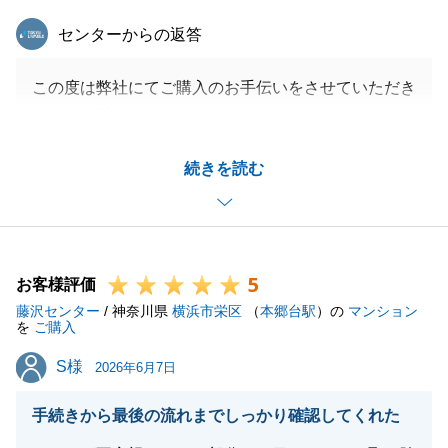
東急リバブル
センターからの返答
この度は弊社にてご購入のお手伝いをさせていただき
まして、誠にありがとうございました。
また、お忙しい中、アンケートのご回答もありがとう
続きを読む
ございます。
購入申込を頂いてからお引き渡しまで様々なことがあ
り、ご心配をおかけしたこともあったかと思います
が、最後までお付き合い頂きまして本当にありがとう
5
ございました。
お客様評価
藤沢センター
今後もまた何かお力添えできることがございました
/ 神奈川県
横浜市栄区
（
本郷台駅
）の
マンション
を
ご購入
ら、是非お気軽にお声掛けくださいませ。
S様
S様
引き続き、弊社を末永くご愛顧を賜りますよう、お願
2026年6月7日
い申し上げます。
手続きから最後の流れまでしっかり確認してくれた
Ｄ様のご健康とご多幸をお祈り申し上げます。