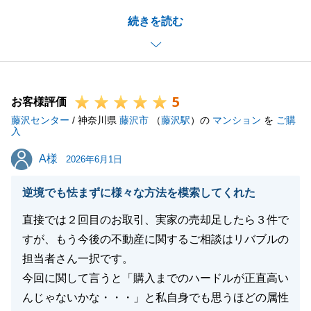
今後ともよろしくお願いいたします。
続きを読む
閉じる
5
お客様評価
藤沢センター
/ 神奈川県
藤沢市
（
藤沢駅
）の
マンション
を
ご購
入
A様
A様
2026年6月1日
逆境でも怯まずに様々な方法を模索してくれた
直接では２回目のお取引、実家の売却足したら３件で
すが、もう今後の不動産に関するご相談はリバブルの
担当者さん一択です。
今回に関して言うと「購入までのハードルが正直高い
んじゃないかな・・・」と私自身でも思うほどの属性