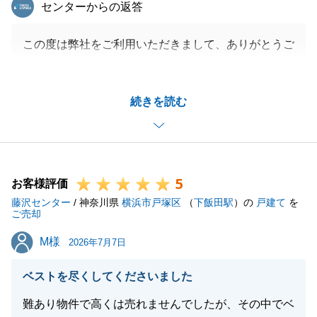
東急リバブル
センターからの返答
この度は弊社をご利用いただきまして、ありがとうご
ざいます。
O様のお力添えで大変スムーズにお手続きを終える事
続きを読む
ができました。
不動産の事でご相談がありましたら、いつでもお気軽
にご連絡下さい。
今後とも、宜しくお願いいたします。
5
お客様評価
藤沢センター
/ 神奈川県
横浜市戸塚区
（
下飯田駅
）の
戸建て
を
ご売却
閉じる
M様
M様
2026年7月7日
ベストを尽くしてくださいました
難あり物件で高くは売れませんでしたが、その中でベ