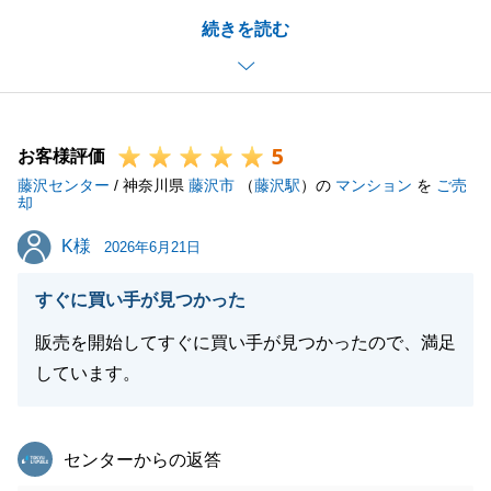
遠方地へのお買替が無事に完了できたのは、M様の温
続きを読む
かいご理解を得られた賜物と、心より感謝しておりま
す。
今後も不動産に関することで、何かございましたら、
お気軽にお申し付けください。
5
お客様評価
藤沢センター
/ 神奈川県
藤沢市
（
藤沢駅
）の
マンション
を
ご売
却
閉じる
K様
K様
2026年6月21日
すぐに買い手が見つかった
販売を開始してすぐに買い手が見つかったので、満足
しています。
東急リバブル
センターからの返答