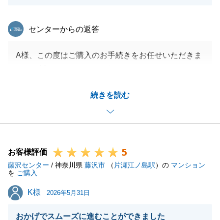
東急リバブル
センターからの返答
A様、この度はご購入のお手続きをお任せいただきま
して、誠にありがとうございました。
A様とはご親族様を含め３度目のお取引となりまし
続きを読む
た。
お互いの立場から率直な意見を伝え合うことができ、
無事にご購入されたことを大変嬉しく思います。
引き続きお困り事がございましたらなんでもお申し付
5
けください。
お客様評価
藤沢センター
何卒よろしくお願い申し上げます。
/ 神奈川県
藤沢市
（
片瀬江ノ島駅
）の
マンション
を
ご購入
K様
K様
2026年5月31日
閉じる
おかげでスムーズに進むことができました