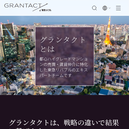
閉じる
グランタクト
とは
都心ハイグレードマンショ
ンの売買・賃貸仲介に特化
した東急リバブルのエキス
パートチームです
グランタクトは、戦略の違いで結果