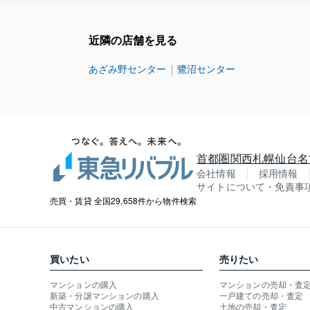
近隣の店舗を見る
あざみ野センター
鷺沼センター
首都圏
関西
札幌
仙台
名
会社情報
採用情報
サイトについて・免責事
売買・賃貸 全国29,658件から物件検索
買いたい
売りたい
マンションの購入
マンションの売却・査
新築・分譲マンションの購入
一戸建ての売却・査定
中古マンションの購入
土地の売却・査定