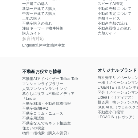
一戸建ての購入
スピードAI査定
新築一戸建ての購入
不動産売却について
中古一戸建ての購入
不動産査定について
土地の購入
売却サービス
不動産購入の流れ
不動産売却の流れ
注目キーワード物件特集
不動産買換えの流れ
購入ガイド
売却ガイド
多言語対応
English
繁体中文
簡体中文
オリジナルブランド
不動産お役立ち情報
当社売主リノベーショ
不動産AIアドバイザー Tellus Talk
一棟リノベーションマン
マンションライブラリー
L`GENTE（ルジェンテ
人気マンションランキング
区分リノベーションマン
暮らしに役立つ不動産メディア

Lideas（リディアス）
「Lnote」
投資用一棟レジデンスWE
不動産相場・不動産価格情報
SQUARE（ウェルスク
不動産売却FAQ
不動産小口投資

不動産コラム・ニュース
LEGACIA（レガシア）
不動産用語集
不動産なんでもネット相談室
住まいの税金
物件一括検索（購入＆賃貸）