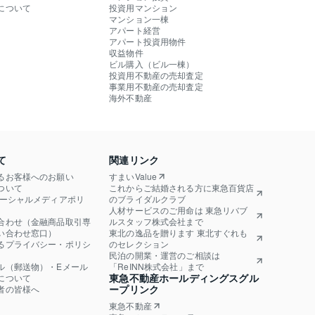
について
投資用マンション
マンション一棟
アパート経営
アパート投資用物件
収益物件
ビル購入（ビル一棟）
投資用不動産の売却査定
事業用不動産の売却査定
海外不動産
て
関連リンク
るお客様へのお願い
すまいValue
ついて
これからご結婚される方に東急百貨店
ソーシャルメディアポリ
のブライダルクラブ
人材サービスのご用命は 東急リバブ
合わせ（金融商品取引専
ルスタッフ株式会社まで
い合わせ窓口）
東北の逸品を贈ります 東北すぐれも
るプライバシー・ポリシ
のセレクション
民泊の開業・運営のご相談は
ル（郵送物）・Eメール
「ReINN株式会社」まで
東急不動産ホールディングスグル
について
ープリンク
者の皆様へ
東急不動産