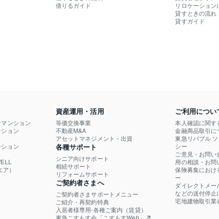
借りるガイド
リロケーション
貸すときの流れ
貸すガイド
資産運用・活用
ご利用につい
ンマンション
等価交換事業
本人確認に関す
ション

不動産M&A
金融商品取引に
）
アセットマネジメント・出資
東急リバブル 
ション

各種サポート
シー
ご意見・お問い
シニア向けサポート
LL

用の相談・お問
相続サポート
エア）
保険募集におけ
リフォームサポート
ー
ご契約者さまへ
ダイレクトメー
などの送付停止
ご契約者さまサポートメニュー
宅地建物取引業
ご紹介・再契約特典
入居者様専用-各種ご案内（賃貸）
東急こすもす会「こすもすWeb」