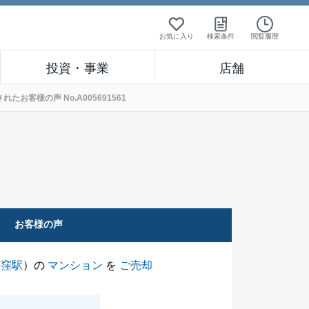
お気に入り
検索条件
閲覧履歴
投資・事業
店舗
お客様の声 No.A005691561
お客様の声
荻窪駅
）の
マンション
を
ご売却