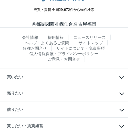
売買・賃貸 全国29,672件から物件検索
首都圏
関西
札幌
仙台
名古屋
福岡
会社情報
採用情報
ニュースリリース
ヘルプ・よくあるご質問
サイトマップ
各種お問合せ
サイトについて・免責事項
個人情報保護・プライバシーポリシー
ご意見・お問合せ
買いたい
マンションの購入
新築・分譲マンションの購入
売りたい
中古マンションの購入
一戸建ての購入
マンションの売却・査定
新築一戸建ての購入
一戸建ての売却・査定
借りたい
中古一戸建ての購入
土地の売却・査定
土地の購入
スピードAI査定
不動産購入の流れ
物件を借りる
不動産売却について
注目キーワード物件特集
オフィス・店舗の賃貸
貸したい・賃貸経営
不動産査定について