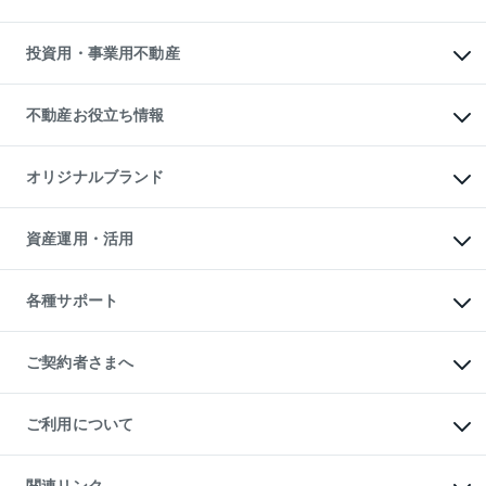
購入ガイド
借りるときの流れ
売却サービス
借りるガイド
不動産売却の流れ
無料賃料査定
多言語対応
不動産買換えの流れ
マンション賃料データ
投資用・事業用不動産
売却ガイド
賃貸管理プラン
English
繁体中文
簡体中文
リロケーションについて
投資用不動産
貸すときの流れ
事業用不動産
不動産お役立ち情報
貸すガイド
マンション投資
投資用マンション
不動産AIアドバイザー Tellus Talk
マンション一棟
マンションライブラリー
オリジナルブランド
アパート経営
人気マンションランキング
アパート投資用物件
暮らしに役立つ不動産メディア

収益物件
当社売主リノベーションマンション
「Lnote」
ビル購入（ビル一棟）
一棟リノベーションマンション

資産運用・活用
不動産相場・不動産価格情報
投資用不動産の売却査定
L`GENTE（ルジェンテ）
不動産売却FAQ
事業用不動産の売却査定
区分リノベーションマンション

不動産コラム・ニュース
等価交換事業
海外不動産
Lideas（リディアス）
不動産用語集
不動産M&A
各種サポート
投資用一棟レジデンスWELL

不動産なんでもネット相談室
アセットマネジメント・出資
SQUARE（ウェルスクエア）
住まいの税金
不動産小口投資

シニア向けサポート
物件一括検索（購入＆賃貸）
LEGACIA（レガシア）
相続サポート
ご契約者さまへ
リフォームサポート
ご契約者さまサポートメニュー
ご紹介・再契約特典
ご利用について
入居者様専用-各種ご案内（賃貸）
東急こすもす会「こすもすWeb」
本人確認に関するお客様へのお願い
金融商品取引について