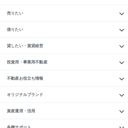
マンションの購入
新築・分譲マンションの購入
売りたい
中古マンションの購入
一戸建ての購入
マンションの売却・査定
新築一戸建ての購入
一戸建ての売却・査定
借りたい
中古一戸建ての購入
土地の売却・査定
土地の購入
スピードAI査定
不動産購入の流れ
物件を借りる
不動産売却について
注目キーワード物件特集
オフィス・店舗の賃貸
貸したい・賃貸経営
不動産査定について
購入ガイド
借りるときの流れ
売却サービス
借りるガイド
不動産売却の流れ
無料賃料査定
多言語対応
不動産買換えの流れ
マンション賃料データ
投資用・事業用不動産
売却ガイド
賃貸管理プラン
English
繁体中文
簡体中文
リロケーションについて
投資用不動産
貸すときの流れ
事業用不動産
不動産お役立ち情報
貸すガイド
マンション投資
投資用マンション
不動産AIアドバイザー Tellus Talk
マンション一棟
マンションライブラリー
オリジナルブランド
アパート経営
人気マンションランキング
アパート投資用物件
暮らしに役立つ不動産メディア

収益物件
当社売主リノベーションマンション
「Lnote」
ビル購入（ビル一棟）
一棟リノベーションマンション

資産運用・活用
不動産相場・不動産価格情報
投資用不動産の売却査定
L`GENTE（ルジェンテ）
不動産売却FAQ
事業用不動産の売却査定
区分リノベーションマンション

不動産コラム・ニュース
等価交換事業
海外不動産
Lideas（リディアス）
不動産用語集
不動産M&A
各種サポート
投資用一棟レジデンスWELL
