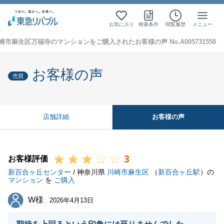
お気に入り
検索条件
閲覧履歴
メニュー
崎市麻生区万福寺のマンションをご購入されたお客様の声 No.A005731558
お客様の声
売買
お客様の声
店舗詳細
3
お客様評価
新百合ヶ丘センター
/ 神奈川県
川崎市麻生区
（
新百合ヶ丘駅
）の
マンション
を
ご購入
W様
W様
2026年4月13日