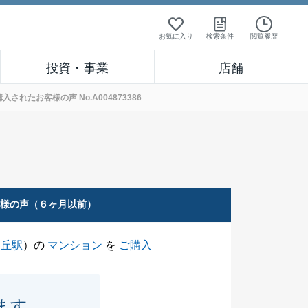
お気に入り
検索条件
閲覧履歴
投資・事業
店舗
れたお客様の声 No.A004873386
客様の声（６ヶ月以前）
ヶ丘駅
）の
マンション
を
ご購入
ます