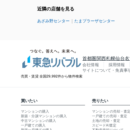
近隣の店舗を見る
あざみ野センター
たまプラーザセンター
首都圏
関西
札幌
仙台
名
会社情報
採用情報
サイトについて・免責事
売買・賃貸 全国29,992件から物件検索
買いたい
売りたい
マンションの購入
マンションの売却・査
新築・分譲マンションの購入
一戸建ての売却・査定
中古マンションの購入
土地の売却・査定
一戸建ての購入
スピードAI査定
新築一戸建ての購入
不動産売却について