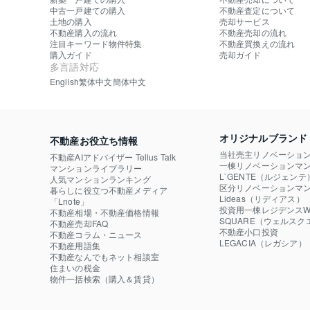
中古一戸建ての購入
不動産査定について
土地の購入
売却サービス
不動産購入の流れ
不動産売却の流れ
注目キーワード物件特集
不動産買換えの流れ
購入ガイド
売却ガイド
多言語対応
English
繁体中文
簡体中文
オリジナルブランド
不動産お役立ち情報
当社売主リノベーショ
不動産AIアドバイザー Tellus Talk
一棟リノベーションマン
マンションライブラリー
L`GENTE（ルジェンテ
人気マンションランキング
区分リノベーションマン
暮らしに役立つ不動産メディア

Lideas（リディアス）
「Lnote」
投資用一棟レジデンスWE
不動産相場・不動産価格情報
SQUARE（ウェルスク
不動産売却FAQ
不動産小口投資

不動産コラム・ニュース
LEGACIA（レガシア）
不動産用語集
不動産なんでもネット相談室
住まいの税金
物件一括検索（購入＆賃貸）