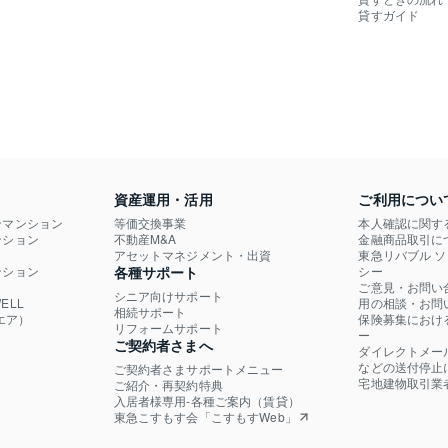
貸すガイド
資産運用・活用
ご利用につい
ンマンション
等価交換事業
本人確認に関す
ション

不動産M&A
金融商品取引に
）
アセットマネジメント・出資
東急リバブル 
ション

各種サポート
シー
ご意見・お問い
シニア向けサポート
LL

用の相談・お問
相続サポート
エア）
保険募集におけ
リフォームサポート
ー
ご契約者さまへ
ダイレクトメー
などの送付停止
ご契約者さまサポートメニュー
宅地建物取引業
ご紹介・再契約特典
入居者様専用-各種ご案内（賃貸）
東急こすもす会「こすもすWeb」