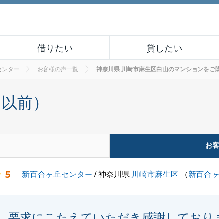
借りたい
貸したい
センター
お客様の声一覧
神奈川県 川崎市麻生区白山のマンションをご購入さ
月以前）
お
5
新百合ヶ丘センター
/ 神奈川県
川崎市麻生区
（
新百合
要求にこたえていただき感謝しており