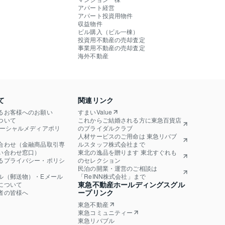
アパート経営
アパート投資用物件
収益物件
ビル購入（ビル一棟）
投資用不動産の売却査定
事業用不動産の売却査定
海外不動産
て
関連リンク
るお客様へのお願い
すまいValue
ついて
これからご結婚される方に東急百貨店
ソーシャルメディアポリ
のブライダルクラブ
人材サービスのご用命は 東急リバブ
合わせ（金融商品取引専
ルスタッフ株式会社まで
い合わせ窓口）
東北の逸品を贈ります 東北すぐれも
るプライバシー・ポリシ
のセレクション
民泊の開業・運営のご相談は
ル（郵送物）・Eメール
「ReINN株式会社」まで
東急不動産ホールディングスグル
について
ープリンク
者の皆様へ
東急不動産
東急コミュニティー
東急リバブル