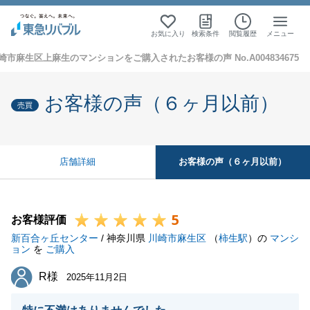
お気に入り
検索条件
閲覧履歴
メニュー
崎市麻生区上麻生のマンションをご購入されたお客様の声 No.A004834675
お客様の声（６ヶ月以前）
売買
お客様の声（６ヶ月以前）
店舗詳細
5
お客様評価
新百合ヶ丘センター
/ 神奈川県
川崎市麻生区
（
柿生駅
）の
マンシ
ョン
を
ご購入
R様
R様
2025年11月2日