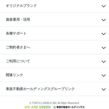
不動産AIアドバイザー Tellus Talk
マンション一棟
マンションライブラリー
オリジナルブランド
アパート経営
人気マンションランキング
アパート投資用物件
暮らしに役立つ不動産メディア

収益物件
当社売主リノベーションマンション
「Lnote」
ビル購入（ビル一棟）
一棟リノベーションマンション

資産運用・活用
不動産相場・不動産価格情報
投資用不動産の売却査定
L`GENTE（ルジェンテ）
不動産売却FAQ
事業用不動産の売却査定
区分リノベーションマンション

不動産コラム・ニュース
等価交換事業
海外不動産
Lideas（リディアス）
不動産用語集
不動産M&A
各種サポート
投資用一棟レジデンスWELL

不動産なんでもネット相談室
アセットマネジメント・出資
SQUARE（ウェルスクエア）
住まいの税金
不動産小口投資

シニア向けサポート
物件一括検索（購入＆賃貸）
LEGACIA（レガシア）
相続サポート
ご契約者さまへ
リフォームサポート
ご契約者さまサポートメニュー
ご紹介・再契約特典
ご利用について
入居者様専用-各種ご案内（賃貸）
東急こすもす会「こすもすWeb」
本人確認に関するお客様へのお願い
金融商品取引について
関連リンク
東急リバブル ソーシャルメディアポリシー
ご意見・お問い合わせ（金融商品取引専用の相談・お問い合わせ窓口）
すまいValue
保険募集におけるプライバシー・ポリシー
これからご結婚される方に東急百貨店のブライダルクラブ
東急不動産ホールディングスグループリンク
ダイレクトメール（郵送物）・Eメールなどの送付停止について
人材サービスのご用命は 東急リバブルスタッフ株式会社まで
宅地建物取引業者の皆様へ
東北の逸品を贈ります 東北すぐれものセレクション
東急不動産
民泊の開業・運営のご相談は「ReINN株式会社」まで
東急コミュニティー
© TOKYU LIVABLE,INC.All Right Reserved.
東急リバブル