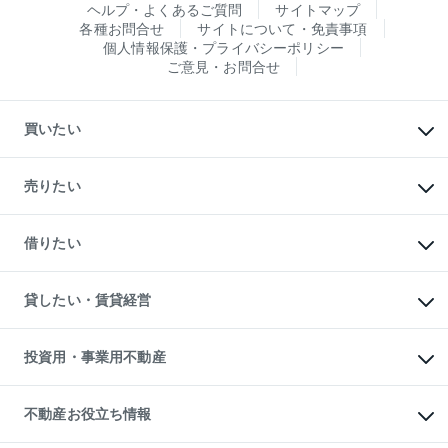
ヘルプ・よくあるご質問
サイトマップ
各種お問合せ
サイトについて・免責事項
個人情報保護・プライバシーポリシー
ご意見・お問合せ
買いたい
マンションの購入
新築・分譲マンションの購入
売りたい
中古マンションの購入
一戸建ての購入
マンションの売却・査定
新築一戸建ての購入
一戸建ての売却・査定
借りたい
中古一戸建ての購入
土地の売却・査定
土地の購入
スピードAI査定
不動産購入の流れ
物件を借りる
不動産売却について
注目キーワード物件特集
オフィス・店舗の賃貸
貸したい・賃貸経営
不動産査定について
購入ガイド
借りるときの流れ
売却サービス
借りるガイド
不動産売却の流れ
無料賃料査定
多言語対応
不動産買換えの流れ
マンション賃料データ
投資用・事業用不動産
売却ガイド
賃貸管理プラン
English
繁体中文
簡体中文
リロケーションについて
投資用不動産
貸すときの流れ
事業用不動産
不動産お役立ち情報
貸すガイド
マンション投資
投資用マンション