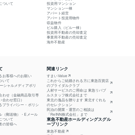
について
投資用マンション
マンション一棟
アパート経営
アパート投資用物件
収益物件
ビル購入（ビル一棟）
投資用不動産の売却査定
事業用不動産の売却査定
海外不動産
て
関連リンク
るお客様へのお願い
すまいValue
ついて
これからご結婚される方に東急百貨店
ソーシャルメディアポリ
のブライダルクラブ
人材サービスのご用命は 東急リバブ
合わせ（金融商品取引専
ルスタッフ株式会社まで
い合わせ窓口）
東北の逸品を贈ります 東北すぐれも
るプライバシー・ポリシ
のセレクション
民泊の開業・運営のご相談は
ル（郵送物）・Eメール
「ReINN株式会社」まで
東急不動産ホールディングスグル
について
ープリンク
者の皆様へ
東急不動産