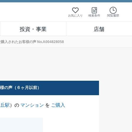
お気に入り
検索条件
閲覧履歴
投資・事業
店舗
されたお客様の声 No.A004828058
客様の声（６ヶ月以前）
ヶ丘駅
）の
マンション
を
ご購入