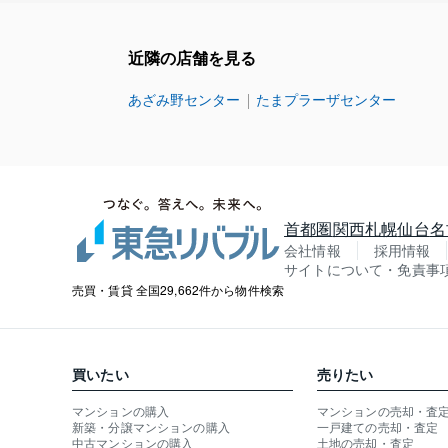
近隣の店舗を見る
あざみ野センター
たまプラーザセンター
首都圏
関西
札幌
仙台
名
会社情報
採用情報
サイトについて・免責事
売買・賃貸 全国29,662件から物件検索
買いたい
売りたい
マンションの購入
マンションの売却・査
新築・分譲マンションの購入
一戸建ての売却・査定
中古マンションの購入
土地の売却・査定