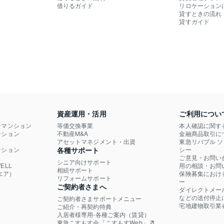
借りるガイド
リロケーション
貸すときの流れ
貸すガイド
資産運用・活用
ご利用につい
ンマンション
等価交換事業
本人確認に関す
ション

不動産M&A
金融商品取引に
）
アセットマネジメント・出資
東急リバブル 
ション

各種サポート
シー
ご意見・お問い
シニア向けサポート
LL

用の相談・お問
相続サポート
エア）
保険募集におけ
リフォームサポート
ー
ご契約者さまへ
ダイレクトメー
などの送付停止
ご契約者さまサポートメニュー
宅地建物取引業
ご紹介・再契約特典
入居者様専用-各種ご案内（賃貸）
東急こすもす会「こすもすWeb」