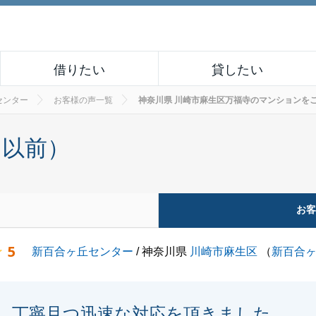
借りたい
貸したい
センター
お客様の声一覧
神奈川県 川崎市麻生区万福寺のマンションをご購入
月以前）
お
5
新百合ヶ丘センター
/ 神奈川県
川崎市麻生区
（
新百合
丁寧且つ迅速な対応を頂きました