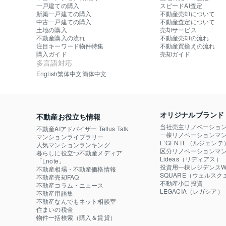
一戸建ての購入
スピードAI査定
新築一戸建ての購入
不動産売却について
中古一戸建ての購入
不動産査定について
土地の購入
売却サービス
不動産購入の流れ
不動産売却の流れ
注目キーワード物件特集
不動産買換えの流れ
購入ガイド
売却ガイド
多言語対応
English
繁体中文
簡体中文
オリジナルブランド
不動産お役立ち情報
当社売主リノベーショ
不動産AIアドバイザー Tellus Talk
一棟リノベーションマン
マンションライブラリー
L`GENTE（ルジェンテ
人気マンションランキング
区分リノベーションマン
暮らしに役立つ不動産メディア

Lideas（リディアス）
「Lnote」
投資用一棟レジデンスWE
不動産相場・不動産価格情報
SQUARE（ウェルスク
不動産売却FAQ
不動産小口投資

不動産コラム・ニュース
LEGACIA（レガシア）
不動産用語集
不動産なんでもネット相談室
住まいの税金
物件一括検索（購入＆賃貸）