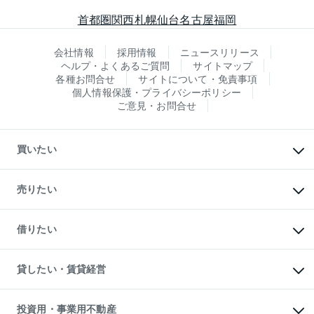
首都圏
関西
札幌
仙台
名古屋
福岡
会社情報
採用情報
ニュースリリース
ヘルプ・よくあるご質問
サイトマップ
各種お問合せ
サイトについて・免責事項
個人情報保護・プライバシーポリシー
ご意見・お問合せ
買いたい
マンションの購入
新築・分譲マンションの購入
売りたい
中古マンションの購入
一戸建ての購入
マンションの売却・査定
新築一戸建ての購入
一戸建ての売却・査定
借りたい
中古一戸建ての購入
土地の売却・査定
土地の購入
スピードAI査定
不動産購入の流れ
物件を借りる
不動産売却について
注目キーワード物件特集
オフィス・店舗の賃貸
貸したい・賃貸経営
不動産査定について
購入ガイド
借りるときの流れ
売却サービス
借りるガイド
不動産売却の流れ
無料賃料査定
多言語対応
不動産買換えの流れ
マンション賃料データ
投資用・事業用不動産