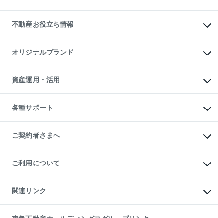
売却ガイド
賃貸管理プラン
English
繁体中文
簡体中文
リロケーションについて
投資用不動産
貸すときの流れ
事業用不動産
不動産お役立ち情報
貸すガイド
マンション投資
投資用マンション
不動産AIアドバイザー Tellus Talk
マンション一棟
マンションライブラリー
オリジナルブランド
アパート経営
人気マンションランキング
アパート投資用物件
暮らしに役立つ不動産メディア

収益物件
当社売主リノベーションマンション
「Lnote」
ビル購入（ビル一棟）
一棟リノベーションマンション

資産運用・活用
不動産相場・不動産価格情報
投資用不動産の売却査定
L`GENTE（ルジェンテ）
不動産売却FAQ
事業用不動産の売却査定
区分リノベーションマンション

不動産コラム・ニュース
等価交換事業
海外不動産
Lideas（リディアス）
不動産用語集
不動産M&A
各種サポート
投資用一棟レジデンスWELL

不動産なんでもネット相談室
アセットマネジメント・出資
SQUARE（ウェルスクエア）
住まいの税金
不動産小口投資

シニア向けサポート
物件一括検索（購入＆賃貸）
LEGACIA（レガシア）
相続サポート
ご契約者さまへ
リフォームサポート
ご契約者さまサポートメニュー
ご紹介・再契約特典
ご利用について
入居者様専用-各種ご案内（賃貸）
東急こすもす会「こすもすWeb」
本人確認に関するお客様へのお願い
金融商品取引について
関連リンク
東急リバブル ソーシャルメディアポリシー
ご意見・お問い合わせ（金融商品取引専用の相談・お問い合わせ窓口）
すまいValue
保険募集におけるプライバシー・ポリシー
これからご結婚される方に東急百貨店のブライダルクラブ