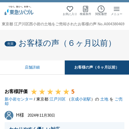
お気に入り
検索条件
閲覧履歴
メニュー
東京都 江戸川区西小岩の土地をご売却されたお客様の声 No.A004380469
お客様の声（６ヶ月以前）
売買
お客様の声（６ヶ月以前）
店舗詳細
5
お客様評価
新小岩センター
/ 東京都
江戸川区
（
京成小岩駅
）の
土地
を
ご売
却
H様
H様
2024年11月30日