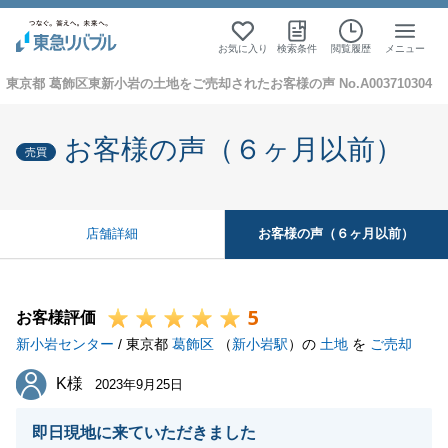
お気に入り
検索条件
閲覧履歴
メニュー
東京都 葛飾区東新小岩の土地をご売却されたお客様の声 No.A003710304
お客様の声（６ヶ月以前）
売買
お客様の声（６ヶ月以前）
店舗詳細
5
お客様評価
新小岩センター
/ 東京都
葛飾区
（
新小岩駅
）の
土地
を
ご売却
K様
K様
2023年9月25日
即日現地に来ていただきました