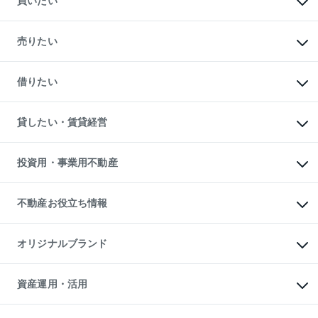
買いたい
マンションの購入
新築・分譲マンションの購入
売りたい
中古マンションの購入
一戸建ての購入
マンションの売却・査定
新築一戸建ての購入
一戸建ての売却・査定
借りたい
中古一戸建ての購入
土地の売却・査定
土地の購入
スピードAI査定
不動産購入の流れ
物件を借りる
不動産売却について
注目キーワード物件特集
オフィス・店舗の賃貸
貸したい・賃貸経営
不動産査定について
購入ガイド
借りるときの流れ
売却サービス
借りるガイド
不動産売却の流れ
無料賃料査定
多言語対応
不動産買換えの流れ
マンション賃料データ
投資用・事業用不動産
売却ガイド
賃貸管理プラン
English
繁体中文
簡体中文
リロケーションについて
投資用不動産
貸すときの流れ
事業用不動産
不動産お役立ち情報
貸すガイド
マンション投資
投資用マンション
不動産AIアドバイザー Tellus Talk
マンション一棟
マンションライブラリー
オリジナルブランド
アパート経営
人気マンションランキング
アパート投資用物件
暮らしに役立つ不動産メディア

収益物件
当社売主リノベーションマンション
「Lnote」
ビル購入（ビル一棟）
一棟リノベーションマンション

資産運用・活用
不動産相場・不動産価格情報
投資用不動産の売却査定
L`GENTE（ルジェンテ）
不動産売却FAQ
事業用不動産の売却査定
区分リノベーションマンション

不動産コラム・ニュース
等価交換事業
海外不動産
Lideas（リディアス）