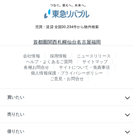
売買・賃貸 全国30,234件から物件検索
首都圏
関西
札幌
仙台
名古屋
福岡
会社情報
採用情報
ニュースリリース
ヘルプ・よくあるご質問
サイトマップ
各種お問合せ
サイトについて・免責事項
個人情報保護・プライバシーポリシー
ご意見・お問合せ
買いたい
マンションの購入
新築・分譲マンションの購入
売りたい
中古マンションの購入
一戸建ての購入
マンションの売却・査定
新築一戸建ての購入
一戸建ての売却・査定
借りたい
中古一戸建ての購入