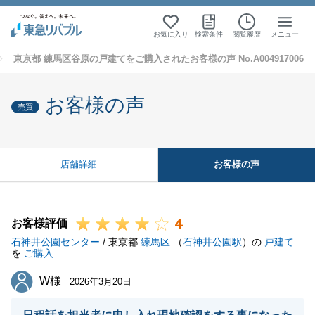
お気に入り
検索条件
閲覧履歴
メニュー
東京都 練馬区谷原の戸建てをご購入されたお客様の声 No.A004917006
お客様の声
売買
お客様の声
店舗詳細
4
お客様評価
石神井公園センター
/ 東京都
練馬区
（
石神井公園駅
）の
戸建て
を
ご購入
W様
W様
2026年3月20日