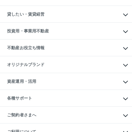
土地の売却・査定
土地の購入
スピードAI査定
不動産購入の流れ
物件を借りる
不動産売却について
注目キーワード物件特集
オフィス・店舗の賃貸
貸したい・賃貸経営
不動産査定について
購入ガイド
借りるときの流れ
売却サービス
借りるガイド
不動産売却の流れ
無料賃料査定
多言語対応
不動産買換えの流れ
マンション賃料データ
投資用・事業用不動産
売却ガイド
賃貸管理プラン
English
繁体中文
簡体中文
リロケーションについて
投資用不動産
貸すときの流れ
事業用不動産
不動産お役立ち情報
貸すガイド
マンション投資
投資用マンション
不動産AIアドバイザー Tellus Talk
マンション一棟
マンションライブラリー
オリジナルブランド
アパート経営
人気マンションランキング
アパート投資用物件
暮らしに役立つ不動産メディア

収益物件
当社売主リノベーションマンション
「Lnote」
ビル購入（ビル一棟）
一棟リノベーションマンション

資産運用・活用
不動産相場・不動産価格情報
投資用不動産の売却査定
L`GENTE（ルジェンテ）
不動産売却FAQ
事業用不動産の売却査定
区分リノベーションマンション

不動産コラム・ニュース
等価交換事業
海外不動産
Lideas（リディアス）
不動産用語集
不動産M&A
各種サポート
投資用一棟レジデンスWELL

不動産なんでもネット相談室
アセットマネジメント・出資
SQUARE（ウェルスクエア）
住まいの税金
不動産小口投資

シニア向けサポート
物件一括検索（購入＆賃貸）
LEGACIA（レガシア）
相続サポート
ご契約者さまへ
リフォームサポート
ご契約者さまサポートメニュー
ご紹介・再契約特典
ご利用について