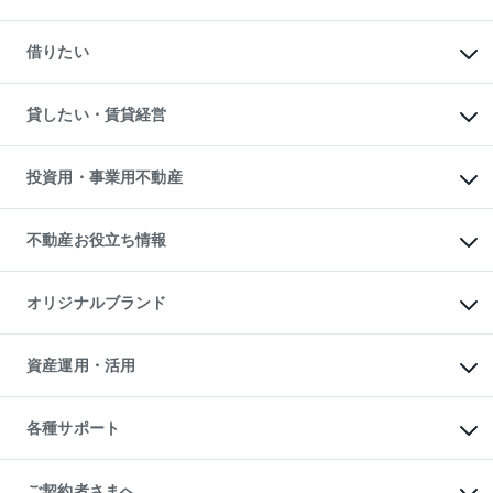
中古マンションの購入
一戸建ての購入
マンションの売却・査定
新築一戸建ての購入
一戸建ての売却・査定
借りたい
中古一戸建ての購入
土地の売却・査定
土地の購入
スピードAI査定
不動産購入の流れ
物件を借りる
不動産売却について
注目キーワード物件特集
オフィス・店舗の賃貸
貸したい・賃貸経営
不動産査定について
購入ガイド
借りるときの流れ
売却サービス
借りるガイド
不動産売却の流れ
無料賃料査定
多言語対応
不動産買換えの流れ
マンション賃料データ
投資用・事業用不動産
売却ガイド
賃貸管理プラン
English
繁体中文
簡体中文
リロケーションについて
投資用不動産
貸すときの流れ
事業用不動産
不動産お役立ち情報
貸すガイド
マンション投資
投資用マンション
不動産AIアドバイザー Tellus Talk
マンション一棟
マンションライブラリー
オリジナルブランド
アパート経営
人気マンションランキング
アパート投資用物件
暮らしに役立つ不動産メディア

収益物件
当社売主リノベーションマンション
「Lnote」
ビル購入（ビル一棟）
一棟リノベーションマンション

資産運用・活用
不動産相場・不動産価格情報
投資用不動産の売却査定
L`GENTE（ルジェンテ）
不動産売却FAQ
事業用不動産の売却査定
区分リノベーションマンション

不動産コラム・ニュース
等価交換事業
海外不動産
Lideas（リディアス）
不動産用語集
不動産M&A
各種サポート
投資用一棟レジデンスWELL

不動産なんでもネット相談室
アセットマネジメント・出資
SQUARE（ウェルスクエア）
住まいの税金
不動産小口投資

シニア向けサポート
物件一括検索（購入＆賃貸）
LEGACIA（レガシア）
相続サポート
ご契約者さまへ