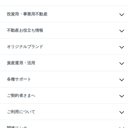
購入ガイド
借りるときの流れ
売却サービス
借りるガイド
不動産売却の流れ
無料賃料査定
多言語対応
不動産買換えの流れ
マンション賃料データ
投資用・事業用不動産
売却ガイド
賃貸管理プラン
English
繁体中文
簡体中文
リロケーションについて
投資用不動産
貸すときの流れ
事業用不動産
不動産お役立ち情報
貸すガイド
マンション投資
投資用マンション
不動産AIアドバイザー Tellus Talk
マンション一棟
マンションライブラリー
オリジナルブランド
アパート経営
人気マンションランキング
アパート投資用物件
暮らしに役立つ不動産メディア

収益物件
当社売主リノベーションマンション
「Lnote」
ビル購入（ビル一棟）
一棟リノベーションマンション

資産運用・活用
不動産相場・不動産価格情報
投資用不動産の売却査定
L`GENTE（ルジェンテ）
不動産売却FAQ
事業用不動産の売却査定
区分リノベーションマンション

不動産コラム・ニュース
等価交換事業
海外不動産
Lideas（リディアス）
不動産用語集
不動産M&A
各種サポート
投資用一棟レジデンスWELL

不動産なんでもネット相談室
アセットマネジメント・出資
SQUARE（ウェルスクエア）
住まいの税金
不動産小口投資

シニア向けサポート
物件一括検索（購入＆賃貸）
LEGACIA（レガシア）
相続サポート
ご契約者さまへ
リフォームサポート
ご契約者さまサポートメニュー
ご紹介・再契約特典
ご利用について
入居者様専用-各種ご案内（賃貸）
東急こすもす会「こすもすWeb」
本人確認に関するお客様へのお願い
金融商品取引について