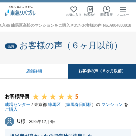
お気に入り
検索条件
閲覧履歴
メニュー
東京都 練馬区高松のマンションをご購入されたお客様の声 No.A004833918
お客様の声（６ヶ月以前）
売買
お客様の声（６ヶ月以前）
店舗詳細
5
お客様評価
成増センター
/ 東京都
練馬区
（
練馬春日町駅
）の
マンション
を
ご購入
U様
U様
2025年12月4日