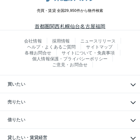
売買・賃貸 全国29,950件から物件検索
首都圏
関西
札幌
仙台
名古屋
福岡
会社情報
採用情報
ニュースリリース
ヘルプ・よくあるご質問
サイトマップ
各種お問合せ
サイトについて・免責事項
個人情報保護・プライバシーポリシー
ご意見・お問合せ
買いたい
マンションの購入
新築・分譲マンションの購入
売りたい
中古マンションの購入
一戸建ての購入
マンションの売却・査定
新築一戸建ての購入
一戸建ての売却・査定
借りたい
中古一戸建ての購入
土地の売却・査定
土地の購入
スピードAI査定
不動産購入の流れ
物件を借りる
不動産売却について
注目キーワード物件特集
オフィス・店舗の賃貸
貸したい・賃貸経営
不動産査定について