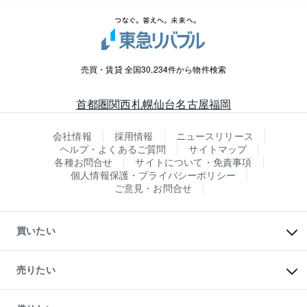
売買・賃貸 全国30,234件から物件検索
首都圏
関西
札幌
仙台
名古屋
福岡
会社情報
採用情報
ニュースリリース
ヘルプ・よくあるご質問
サイトマップ
各種お問合せ
サイトについて・免責事項
個人情報保護・プライバシーポリシー
ご意見・お問合せ
買いたい
マンションの購入
新築・分譲マンションの購入
売りたい
中古マンションの購入
一戸建ての購入
マンションの売却・査定
新築一戸建ての購入
一戸建ての売却・査定