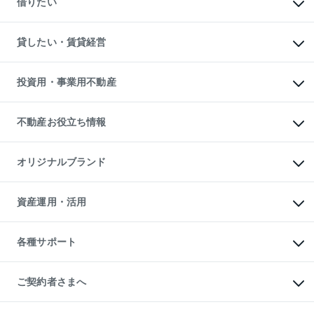
借りたい
中古一戸建ての購入
土地の売却・査定
土地の購入
スピードAI査定
不動産購入の流れ
物件を借りる
不動産売却について
注目キーワード物件特集
オフィス・店舗の賃貸
貸したい・賃貸経営
不動産査定について
購入ガイド
借りるときの流れ
売却サービス
借りるガイド
不動産売却の流れ
無料賃料査定
多言語対応
不動産買換えの流れ
マンション賃料データ
投資用・事業用不動産
売却ガイド
賃貸管理プラン
English
繁体中文
簡体中文
リロケーションについて
投資用不動産
貸すときの流れ
事業用不動産
不動産お役立ち情報
貸すガイド
マンション投資
投資用マンション
不動産AIアドバイザー Tellus Talk
マンション一棟
マンションライブラリー
オリジナルブランド
アパート経営
人気マンションランキング
アパート投資用物件
暮らしに役立つ不動産メディア

収益物件
当社売主リノベーションマンション
「Lnote」
ビル購入（ビル一棟）
一棟リノベーションマンション

資産運用・活用
不動産相場・不動産価格情報
投資用不動産の売却査定
L`GENTE（ルジェンテ）
不動産売却FAQ
事業用不動産の売却査定
区分リノベーションマンション

不動産コラム・ニュース
等価交換事業
海外不動産
Lideas（リディアス）
不動産用語集
不動産M&A
各種サポート
投資用一棟レジデンスWELL

不動産なんでもネット相談室
アセットマネジメント・出資
SQUARE（ウェルスクエア）
住まいの税金
不動産小口投資

シニア向けサポート
物件一括検索（購入＆賃貸）
LEGACIA（レガシア）
相続サポート
ご契約者さまへ
リフォームサポート
ご契約者さまサポートメニュー