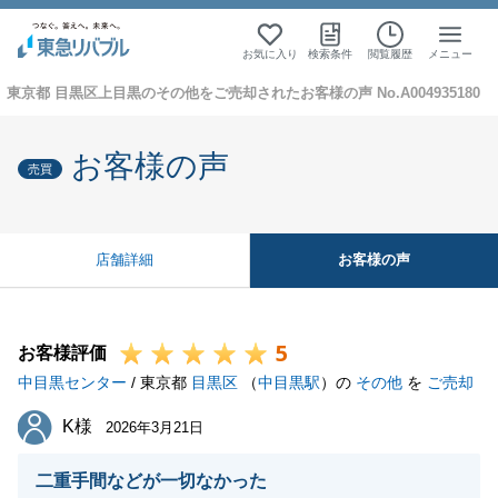
お気に入り
検索条件
閲覧履歴
メニュー
東京都 目黒区上目黒のその他をご売却されたお客様の声 No.A004935180
お客様の声
売買
お客様の声
店舗詳細
5
お客様評価
中目黒センター
/ 東京都
目黒区
（
中目黒駅
）の
その他
を
ご売却
K様
K様
2026年3月21日
二重手間などが一切なかった