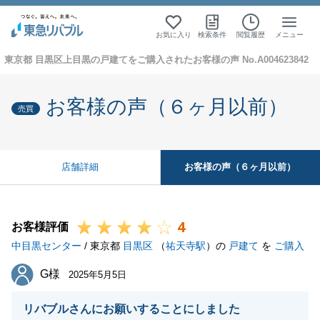
お気に入り
検索条件
閲覧履歴
メニュー
東京都 目黒区上目黒の戸建てをご購入されたお客様の声 No.A004623842
お客様の声（６ヶ月以前）
売買
お客様の声（６ヶ月以前）
店舗詳細
4
お客様評価
中目黒センター
/ 東京都
目黒区
（
祐天寺駅
）の
戸建て
を
ご購入
G様
G様
2025年5月5日
リバブルさんにお願いすることにしました