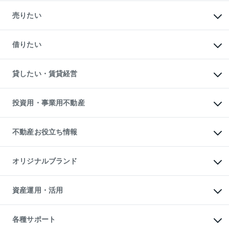
マンションの購入
新築・分譲マンションの購入
売りたい
中古マンションの購入
一戸建ての購入
マンションの売却・査定
新築一戸建ての購入
一戸建ての売却・査定
借りたい
中古一戸建ての購入
土地の売却・査定
土地の購入
スピードAI査定
不動産購入の流れ
物件を借りる
不動産売却について
注目キーワード物件特集
オフィス・店舗の賃貸
貸したい・賃貸経営
不動産査定について
購入ガイド
借りるときの流れ
売却サービス
借りるガイド
不動産売却の流れ
無料賃料査定
多言語対応
不動産買換えの流れ
マンション賃料データ
投資用・事業用不動産
売却ガイド
賃貸管理プラン
English
繁体中文
簡体中文
リロケーションについて
投資用不動産
貸すときの流れ
事業用不動産
不動産お役立ち情報
貸すガイド
マンション投資
投資用マンション
不動産AIアドバイザー Tellus Talk
マンション一棟
マンションライブラリー
オリジナルブランド
アパート経営
人気マンションランキング
アパート投資用物件
暮らしに役立つ不動産メディア

収益物件
当社売主リノベーションマンション
「Lnote」
ビル購入（ビル一棟）
一棟リノベーションマンション

資産運用・活用
不動産相場・不動産価格情報
投資用不動産の売却査定
L`GENTE（ルジェンテ）
不動産売却FAQ
事業用不動産の売却査定
区分リノベーションマンション

不動産コラム・ニュース
等価交換事業
海外不動産
Lideas（リディアス）
不動産用語集
不動産M&A
各種サポート
投資用一棟レジデンスWELL

不動産なんでもネット相談室
アセットマネジメント・出資
SQUARE（ウェルスクエア）