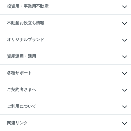
多言語対応
不動産買換えの流れ
マンション賃料データ
投資用・事業用不動産
売却ガイド
賃貸管理プラン
English
繁体中文
簡体中文
リロケーションについて
投資用不動産
貸すときの流れ
事業用不動産
不動産お役立ち情報
貸すガイド
マンション投資
投資用マンション
不動産AIアドバイザー Tellus Talk
マンション一棟
マンションライブラリー
オリジナルブランド
アパート経営
人気マンションランキング
アパート投資用物件
暮らしに役立つ不動産メディア

収益物件
当社売主リノベーションマンション
「Lnote」
ビル購入（ビル一棟）
一棟リノベーションマンション

資産運用・活用
不動産相場・不動産価格情報
投資用不動産の売却査定
L`GENTE（ルジェンテ）
不動産売却FAQ
事業用不動産の売却査定
区分リノベーションマンション

不動産コラム・ニュース
等価交換事業
海外不動産
Lideas（リディアス）
不動産用語集
不動産M&A
各種サポート
投資用一棟レジデンスWELL

不動産なんでもネット相談室
アセットマネジメント・出資
SQUARE（ウェルスクエア）
住まいの税金
不動産小口投資

シニア向けサポート
物件一括検索（購入＆賃貸）
LEGACIA（レガシア）
相続サポート
ご契約者さまへ
リフォームサポート
ご契約者さまサポートメニュー
ご紹介・再契約特典
ご利用について
入居者様専用-各種ご案内（賃貸）
東急こすもす会「こすもすWeb」
本人確認に関するお客様へのお願い
金融商品取引について
関連リンク
東急リバブル ソーシャルメディアポリシー
ご意見・お問い合わせ（金融商品取引専用の相談・お問い合わせ窓口）