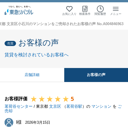
お気に入り
検索条件
閲覧履歴
メニュー
京都 文京区小石川のマンションをご売却されたお客様の声 No.A004846963
お客様の声
売買
賃貸を検討されているお客様へ
お客様の声
店舗詳細
5
お客様評価
茗荷谷センター
/ 東京都
文京区
（
茗荷谷駅
）の
マンション
を
ご
売却
I様
I様
2026年3月15日