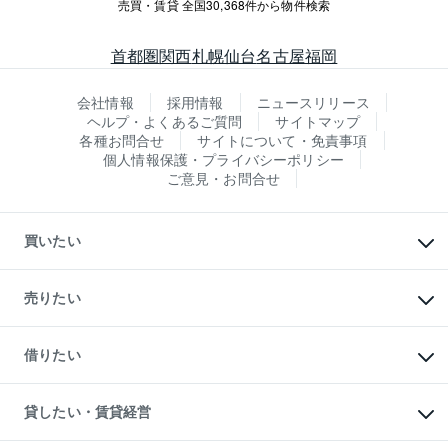
売買・賃貸 全国30,368件から物件検索
首都圏
関西
札幌
仙台
名古屋
福岡
会社情報
採用情報
ニュースリリース
ヘルプ・よくあるご質問
サイトマップ
各種お問合せ
サイトについて・免責事項
個人情報保護・プライバシーポリシー
ご意見・お問合せ
買いたい
マンションの購入
新築・分譲マンションの購入
売りたい
中古マンションの購入
一戸建ての購入
マンションの売却・査定
新築一戸建ての購入
一戸建ての売却・査定
借りたい
中古一戸建ての購入
土地の売却・査定
土地の購入
スピードAI査定
不動産購入の流れ
物件を借りる
不動産売却について
注目キーワード物件特集
オフィス・店舗の賃貸
貸したい・賃貸経営
不動産査定について
購入ガイド
借りるときの流れ
売却サービス
借りるガイド
不動産売却の流れ
無料賃料査定