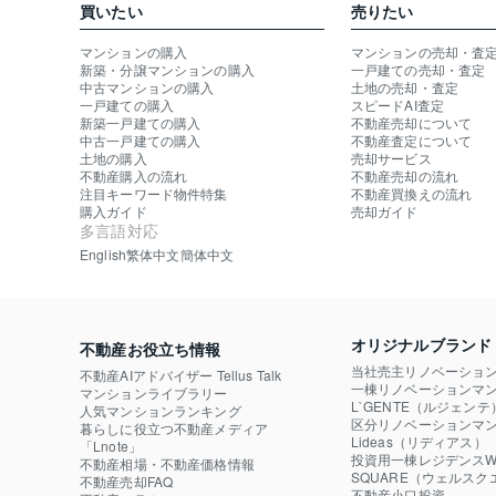
買いたい
売りたい
マンションの購入
マンションの売却・査
新築・分譲マンションの購入
一戸建ての売却・査定
中古マンションの購入
土地の売却・査定
一戸建ての購入
スピードAI査定
新築一戸建ての購入
不動産売却について
中古一戸建ての購入
不動産査定について
土地の購入
売却サービス
不動産購入の流れ
不動産売却の流れ
注目キーワード物件特集
不動産買換えの流れ
購入ガイド
売却ガイド
多言語対応
English
繁体中文
簡体中文
オリジナルブランド
不動産お役立ち情報
当社売主リノベーショ
不動産AIアドバイザー Tellus Talk
一棟リノベーションマン
マンションライブラリー
L`GENTE（ルジェンテ
人気マンションランキング
区分リノベーションマン
暮らしに役立つ不動産メディア

Lideas（リディアス）
「Lnote」
投資用一棟レジデンスWE
不動産相場・不動産価格情報
SQUARE（ウェルスク
不動産売却FAQ
不動産小口投資
