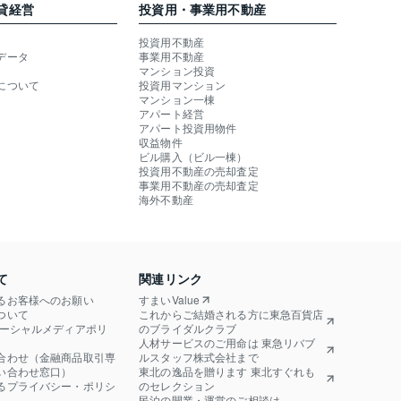
貸経営
投資用・事業用不動産
投資用不動産
データ
事業用不動産
マンション投資
について
投資用マンション
マンション一棟
アパート経営
アパート投資用物件
収益物件
ビル購入（ビル一棟）
投資用不動産の売却査定
事業用不動産の売却査定
海外不動産
て
関連リンク
るお客様へのお願い
すまいValue
ついて
これからご結婚される方に東急百貨店
ソーシャルメディアポリ
のブライダルクラブ
人材サービスのご用命は 東急リバブ
合わせ（金融商品取引専
ルスタッフ株式会社まで
い合わせ窓口）
東北の逸品を贈ります 東北すぐれも
るプライバシー・ポリシ
のセレクション
民泊の開業・運営のご相談は