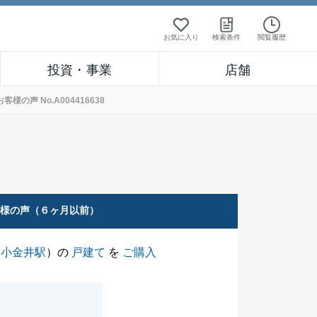
お気に入り
検索条件
閲覧履歴
投資・事業
店舗
声 No.A004416638
客様の声（６ヶ月以前）
東小金井駅
）の
戸建て
を
ご購入