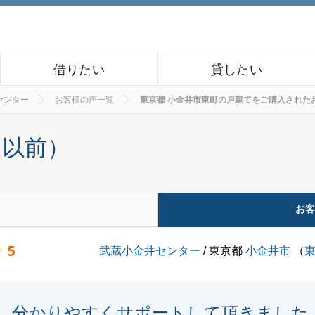
借りたい
貸したい
センター
お客様の声一覧
東京都 小金井市東町の戸建てをご購入されたお客様の
月以前）
お
5
武蔵小金井センター
/ 東京都
小金井市
（
分かりやすくサポートして頂きました