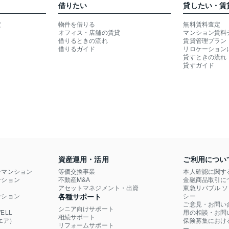
借りたい
貸したい・賃
定
物件を借りる
無料賃料査定
オフィス・店舗の賃貸
マンション賃料
借りるときの流れ
賃貸管理プラン
借りるガイド
リロケーション
貸すときの流れ
貸すガイド
資産運用・活用
ご利用につい
ンマンション
等価交換事業
本人確認に関す
ション

不動産M&A
金融商品取引に
）
アセットマネジメント・出資
東急リバブル 
ション

各種サポート
シー
ご意見・お問い
シニア向けサポート
LL

用の相談・お問
相続サポート
エア）
保険募集におけ
リフォームサポート
ー