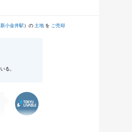
（
新小金井駅
）の
土地
を
ご売却
ている。
東急リバブル