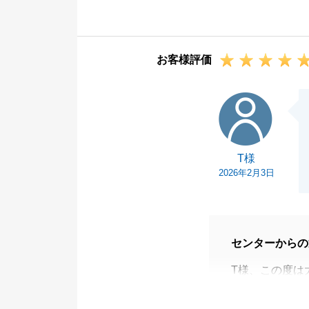
っております。
今後お困りのこ
引き続き、よろ
お客様評価
T様
T様
2026年2月3日
センターからの
T様、この度は
ざいました。
T様にもご尽力