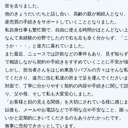
世を去りました。
他のきょうだいたちと話し合い、高齢の親が相続人となり
産売買の手続きをサポートしていくこととなりました。
私自身仕事も繁忙期で、自由に使える時間がほとんどない
なんて未経験の分野でしたので右も左も全く分からず、「
うか・・・」と途方に暮れていました。
また最近、ニュースでは詐欺などの事件もあり、見ず知ら
で相談しながら契約や手続きをすすめていくことに不安が
しかし、担当者さんをはじめ東急リバブルの方々はそんな
てくださり、遠方に住む私達の所まで足を運んでください
対面で、丁寧に分かりやすく契約の内容や手続きに関して
り、父や母、そして私も大変安心しました。
「お客様と顔の見える関係」を大切にされている様に感じ
以後も、メールやお電話などで不明な点や不安なこと、困
いかと定期的にきいてくださるのもありがたかったです。
無事に売却できホッとしています。