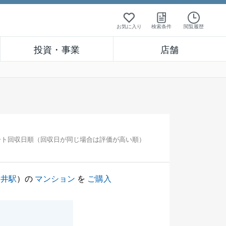
お気に入り
検索条件
閲覧履歴
投資・事業
店舗
ート回収日順（回収日が同じ場合は評価が高い順）
金井駅
）の
マンション
を
ご購入