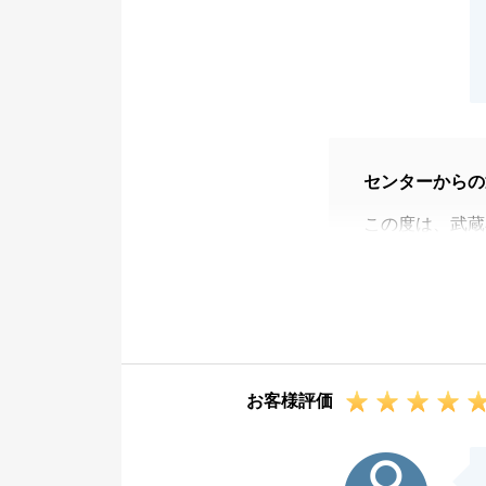
センターからの
この度は、武蔵
ざいました。
また、頂戴しま
して説明してく
難いお言葉を頂
の励みとなりま
お客様評価
当社の提案に対
た。
T様
その後も、ご親