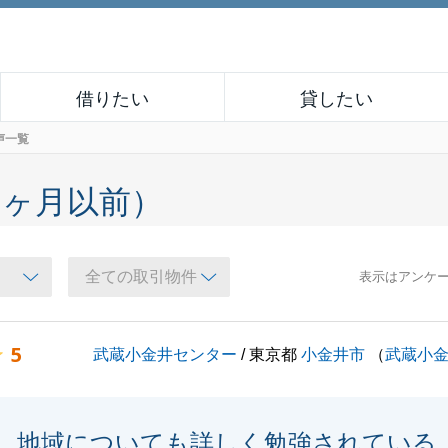
借りたい
貸したい
声一覧
６ヶ月以前）
表示はアンケ
5
武蔵小金井センター
/ 東京都
小金井市
（
武蔵小
地域についても詳しく勉強されている