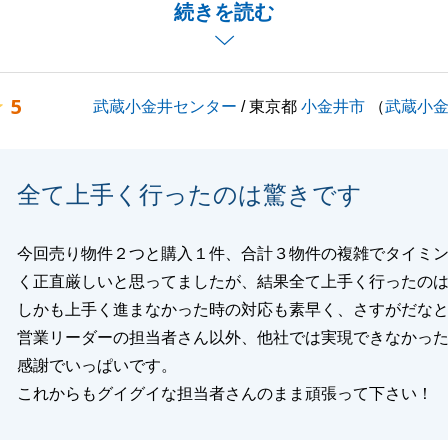
続きを読む
とがございましたら、お気軽にご連絡頂ければと思います。
しくお願いいたします。
5
武蔵小金井センター
/ 東京都
小金井市
（
武蔵小
閉じる
全て上手く行ったのは驚きです
今回売り物件２つと購入１件、合計３物件の複雑でタイミ
く正直厳しいと思ってましたが、結果全て上手く行ったの
しかも上手く進まなかった時の対応も素早く、さすがだな
営業リーダーの担当者さん以外、他社では実現できなかっ
感謝でいっぱいです。
これからもグイグイな担当者さんのまま頑張って下さい！