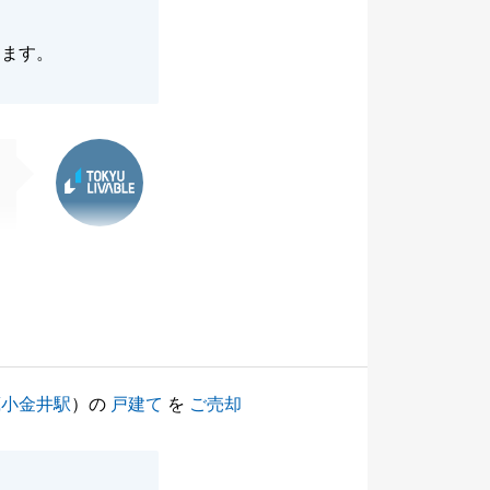
します。
東急リバブル
蔵小金井駅
）の
戸建て
を
ご売却