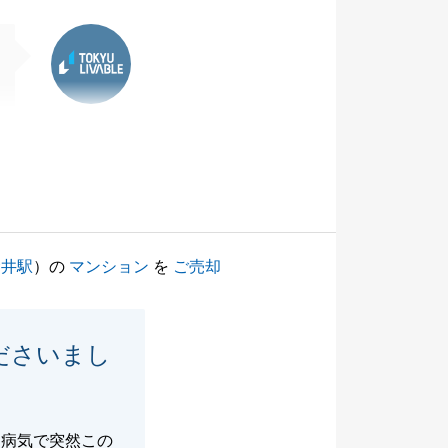
東急リバブル
金井駅
）の
マンション
を
ご売却
ださいまし
、病気で突然この