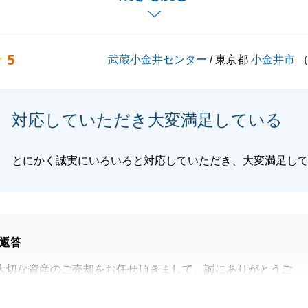
とがございましたら、お気軽にご連絡頂ければと思います。
しくお願いいたします。
5
武蔵小金井センター
/ 東京都
小金井市
閉じる
対応していただき大変満足している
とにかく誠実にいろいろと対応していただき、大変満足し
返答
大切な資産のご売却をお任せ頂きまして、誠にありがとうご
いただきまして無事に取引を完了できたこと、大変嬉しく思