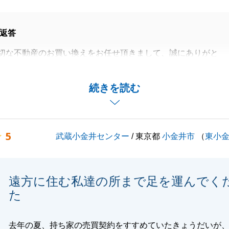
返答
切な不動産のお買い換えをお任せ頂きまして、誠にありがと
。
動産の売却、お買い換え先の購入と複雑なご状況でしたがN
続きを読む
ただき、無事に取引が完了できたこと大変嬉しく思います。
はお互いに大変な思いをしましたが、N様のご協力に感謝し
5
武蔵小金井センター
/ 東京都
小金井市
（
東小
事がございましたら、お気軽にご連絡頂ければと思います。
しくお願いいたします。
遠方に住む私達の所まで足を運んでく
た
閉じる
去年の夏、持ち家の売買契約をすすめていたきょうだいが