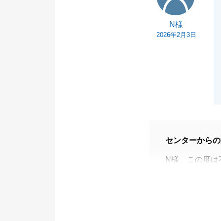
N様
2026年2月3日
センターからの
N様、この度は
ございました。
売主様と買主様
つも迅速にご丁
今後ともお困り