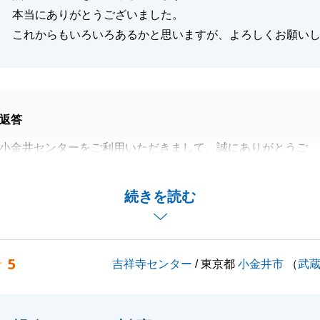
本当にありがとうございました。
これからもいろいろあるかと思いますが、よろしくお願い
返答
小金井センターをご利用いただきまして、誠にありがとうご
した「対面で、丁寧に分かりやすく契約の内容や手続きに関
続きを読む
ださり、父や母、そして私も大変安心しました。」という有
戴しましたが、いつも心がけていることですが、改めて今後
す。ありがとうございました。
5
吉祥寺センター
/ 東京都
小金井市
（
武
し、ご理解頂いたことで、無事ご成約することが出来まし
族との間で大変な思いをさせてしまいましたが、無事ご決済