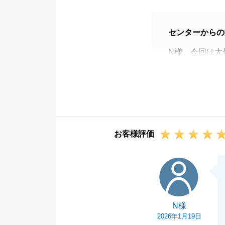
センターからの
N様、今回は大
うございました
ご自宅と所有不
様にもご尽力い
某銀行の審査で
ます。
お客様評価
今後もお困りの
引き続き、よろ
N様
N様
2026年1月19日