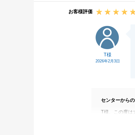
です。
お客様評価
引き続きよろし
T様
T様
2026年2月3日
センターからの
T様、この度は
ざいました。
T様にもご尽力