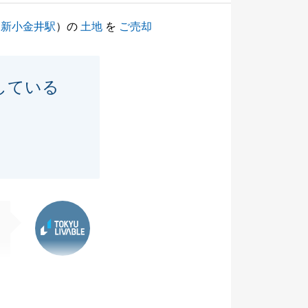
（
新小金井駅
）の
土地
を
ご売却
している
東急リバブル