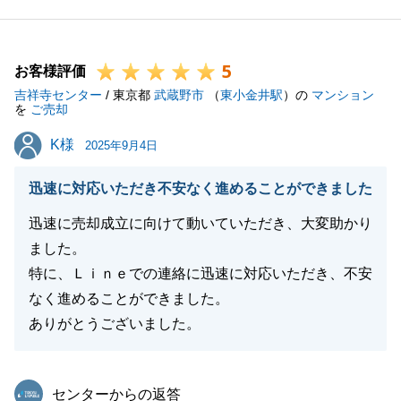
こそかと思います。本当にありがとうございました。
今後も不動産関連についてお困りごとがございました
5
らお気軽にご相談ください。
お客様評価
吉祥寺センター
今後とも末永くよろしくお願い申し上げます。
/ 東京都
武蔵野市
（
東小金井駅
）の
マンション
を
ご売却
K様
K様
2025年9月4日
閉じる
迅速に対応いただき不安なく進めることができました
迅速に売却成立に向けて動いていただき、大変助かり
ました。
特に、Ｌｉｎｅでの連絡に迅速に対応いただき、不安
なく進めることができました。
ありがとうございました。
東急リバブル
センターからの返答