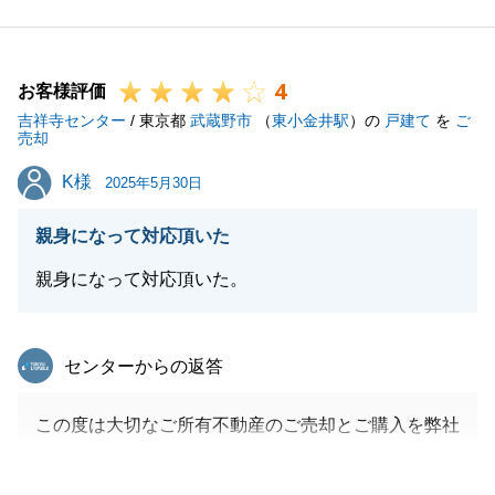
声掛け下さい。
引き続き、よろしくお願いいたします。
4
お客様評価
吉祥寺センター
/ 東京都
武蔵野市
（
東小金井駅
）の
戸建て
を
ご
売却
閉じる
K様
K様
2025年5月30日
親身になって対応頂いた
親身になって対応頂いた。
東急リバブル
センターからの返答
この度は大切なご所有不動産のご売却とご購入を弊社
にお任せ頂きまして、誠にありがとうございました。
ご売却に関して、K様との数回にわたるお打合せのお