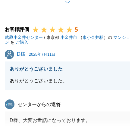
至らない点も多々あったかと存じますが、温かく見守
ってくださり、誠にありがとうございます。
いただいた言葉を胸に、今後もお客様一人ひとりに寄
5
り添ったご提案ができるよう、精進してまいります。
お客様評価
武蔵小金井センター
また何かお力になれることがございましたら、不動産
/ 東京都
小金井市
（
東小金井駅
）の
マンショ
ン
を
ご購入
のこと以外でも、どうぞお気軽にご連絡ください。
D様
D様
今後とも末永いお付き合いをいただけますと幸いで
2025年7月11日
す。
ありがとうございました
ありがとうございました。
閉じる
東急リバブル
センターからの返答
D様、大変お世話になっております。
この度は弊社をご利用頂きましてありがとうございま