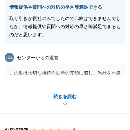
ましたが、無事ご決済を迎えることができましたのは
情報提供や質問への対応の早さ等満足できる
N様の多大なご協力のおかげでした。
最後に、また不動産のことでご質問・ご要望・お困り
取り引きが貴社のみでしたので比較はできませんでし
事がございましたら、お気軽にお申し付けください。
たが、情報提供や質問への対応の早さ等満足できるも
今後とも宜しくお願いいたします。
のだと思います。
この度は、本当に有難うございました。
東急リバブル
センターからの返答
閉じる
この度は大切な相続不動産の売却に際し、当社をお選
びいただき、誠にありがとうございました。
I様に様々迅速にご対応いただきましたおかげで、ス
続きを読む
ムーズにお取引を終えることができたと思います。
今後も不動産関連でお困りのとこがございましたら、
お気軽にご相談くださいませ。