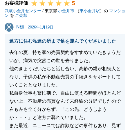
5
お客様評価
武蔵小金井センター
/ 東京都
小金井市
（
東小金井駅
）の
マンショ
ン
を
ご売却
N様
N様
2026年1月19日
遠方に住む私達の所まで足を運んでくださいました
去年の夏、持ち家の売買契約をすすめていたきょうだ
いが、病気で突然この世を去りました。
他のきょうだいたちと話し合い、高齢の親が相続人と
なり、子供の私が不動産売買の手続きをサポートして
いくこととなりました。
私自身仕事も繁忙期で、自由に使える時間がほとんど
ない上、不動産の売買なんて未経験の分野でしたので
右も左も全く分からず、「この先、どうしよう
か・・・」と途方に暮れていました。
また最近、ニュースでは詐欺などの事件もあり、見ず