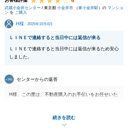
4
お客様評価
武蔵小金井センター
/ 東京都
小金井市
（
東小金井駅
）の
マンショ
閉じる
ン
を
ご購入
H様
H様
2025年10月4日
ＬＩＮＥで連絡すると当日中には返信が来る
ＬＩＮＥで連絡すると当日中には返信が来るため安心
しました。
東急リバブル
センターからの返答
H様、この度は、不動産購入のお手伝いをお任せいた
だき、誠にありがとうございました。
また、お取引にご満足いただけて大変嬉しく存じま
続きを読む
す。
H様にいつもご丁寧、ご迅速にご対応いただけたから