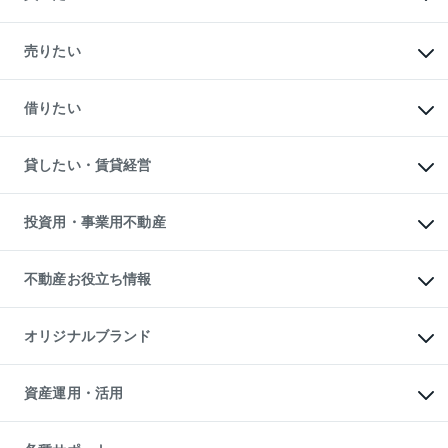
マンションの購入
新築・分譲マンションの購入
売りたい
中古マンションの購入
一戸建ての購入
マンションの売却・査定
新築一戸建ての購入
一戸建ての売却・査定
借りたい
中古一戸建ての購入
土地の売却・査定
土地の購入
スピードAI査定
不動産購入の流れ
物件を借りる
不動産売却について
注目キーワード物件特集
オフィス・店舗の賃貸
貸したい・賃貸経営
不動産査定について
購入ガイド
借りるときの流れ
売却サービス
借りるガイド
不動産売却の流れ
無料賃料査定
多言語対応
不動産買換えの流れ
マンション賃料データ
投資用・事業用不動産
売却ガイド
賃貸管理プラン
English
繁体中文
簡体中文
リロケーションについて
投資用不動産
貸すときの流れ
事業用不動産
不動産お役立ち情報
貸すガイド
マンション投資
投資用マンション
不動産AIアドバイザー Tellus Talk
マンション一棟
マンションライブラリー
オリジナルブランド
アパート経営
人気マンションランキング
アパート投資用物件
暮らしに役立つ不動産メディア

収益物件
当社売主リノベーションマンション
「Lnote」
ビル購入（ビル一棟）
一棟リノベーションマンション

資産運用・活用
不動産相場・不動産価格情報
投資用不動産の売却査定
L`GENTE（ルジェンテ）
不動産売却FAQ
事業用不動産の売却査定
区分リノベーションマンション

不動産コラム・ニュース
等価交換事業
海外不動産
Lideas（リディアス）
不動産用語集
不動産M&A