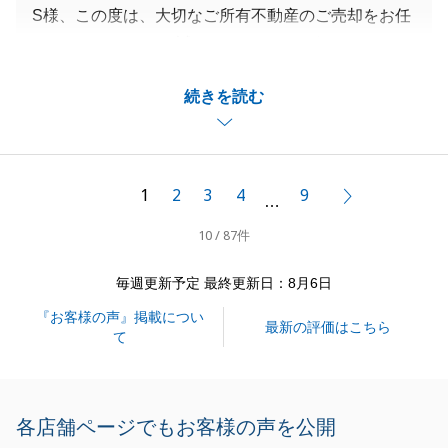
S様、この度は、大切なご所有不動産のご売却をお任
せいただきまして、誠にありがとうございました。
初めてお会いした際からS様には大変良くしていただ
続きを読む
き、無事にお取引を終えることができて嬉しく思いま
す。
いつも優しくご対応いただき心より感謝申し上げま
す。
1
2
3
4
9
次へ
…
今後も不動産関連についてお困りごとがございました
10 / 87件
らお気軽にご相談ください。
今後とも末永くよろしくお願い申し上げます。
毎週更新予定 最終更新日：8月6日
『お客様の声』掲載につい
最新の評価はこちら
て
閉じる
各店舗ページでもお客様の声を公開