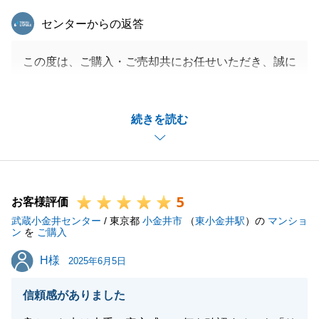
東急リバブル
センターからの返答
この度は、ご購入・ご売却共にお任せいただき、誠に
ありがとうございました。
K様がお探しの内容に当てはまる物件はあまり多くは
続きを読む
ありませんでしたが、ご縁があり、生活環境を変える
ことなく、お住み替え先を見つけることができたこ
と、私自身も嬉しく思います。
私共々、弊社を今後とも末永くご愛顧を賜りますよ
5
う、よろしくお願いいたします。
お客様評価
武蔵小金井センター
/ 東京都
小金井市
（
東小金井駅
）の
マンショ
ン
を
ご購入
H様
H様
2025年6月5日
閉じる
信頼感がありました