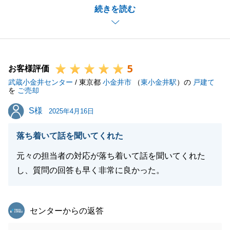
続きを読む
かげで、ご成約に至ることができたと思っておりま
す。
ご協力誠にありがとうございました。
またご縁がございましたら、お声がけいただけますと
5
幸いです。
お客様評価
武蔵小金井センター
引き続き、宜しくお願い申し上げます。
/ 東京都
小金井市
（
東小金井駅
）の
戸建て
を
ご売却
S様
S様
2025年4月16日
閉じる
落ち着いて話を聞いてくれた
元々の担当者の対応が落ち着いて話を聞いてくれた
し、質問の回答も早く非常に良かった。
東急リバブル
センターからの返答