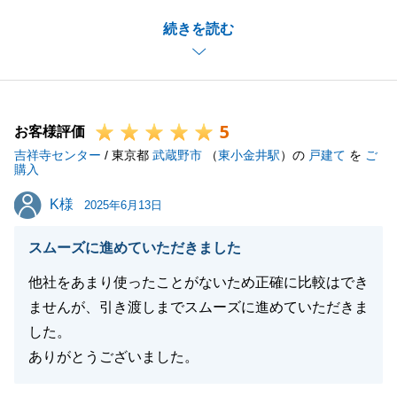
した。
続きを読む
今後、是非D様もご紹介制度を活用頂き、ご紹介の輪
を広めて頂けますと幸いです。
5
お客様評価
閉じる
吉祥寺センター
/ 東京都
武蔵野市
（
東小金井駅
）の
戸建て
を
ご
購入
K様
K様
2025年6月13日
スムーズに進めていただきました
他社をあまり使ったことがないため正確に比較はでき
ませんが、引き渡しまでスムーズに進めていただきま
した。
ありがとうございました。