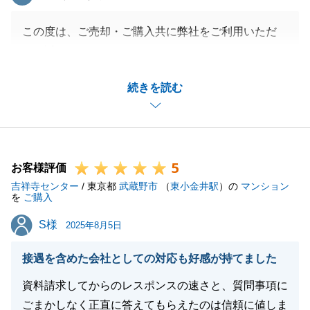
この度は、ご売却・ご購入共に弊社をご利用いただ
き、誠にありがとうございました。
以前のお住まいのお近くでより広い住宅へのお住み替
続きを読む
えをご希望されており、ご縁があり弊社の物件にお問
い合わせいただいたことが、お手伝いさせていただく
きっかけになったかと思います。
ご購入後、比較的短期間でご売却まで成立できたこと
5
は、K様ご家族のおかげでございます。
お客様評価
吉祥寺センター
今回のお取引において、K様には励みになるお言葉を
/ 東京都
武蔵野市
（
東小金井駅
）の
マンション
を
ご購入
多くいただきました。
S様
S様
今後の営業の糧とさせていただきます。今後とも末永
2025年8月5日
くご愛顧承りますよう、お願い申し上げます。
接遇を含めた会社としての対応も好感が持てました
資料請求してからのレスポンスの速さと、質問事項に
ごまかしなく正直に答えてもらえたのは信頼に値しま
閉じる