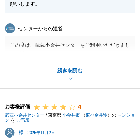
願いします。
東急リバブル
センターからの返答
この度は、武蔵小金井センターをご利用いただきまし
て、誠にありがとうございました。
また、頂戴しました「対面で、丁寧に分かりやすく契
続きを読む
約の内容や手続きに関して説明してくださり、父や
母、そして私も大変安心しました。」という有難いお
言葉を頂戴しましたが、いつも心がけていることです
が、改めて今後の励みとなります。ありがとうござい
4
ました。
お客様評価
武蔵小金井センター
当社の提案に対し、ご理解頂いたことで、無事ご成約
/ 東京都
小金井市
（
東小金井駅
）の
マンショ
ン
を
ご売却
することが出来ました。
I様
I様
その後も、ご親族との間で大変な思いをさせてしまい
2025年11月2日