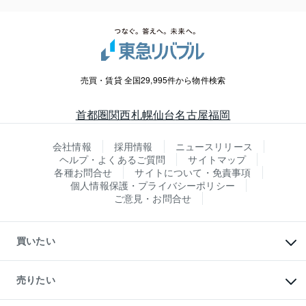
売買・賃貸 全国29,995件から物件検索
首都圏
関西
札幌
仙台
名古屋
福岡
会社情報
採用情報
ニュースリリース
ヘルプ・よくあるご質問
サイトマップ
各種お問合せ
サイトについて・免責事項
個人情報保護・プライバシーポリシー
ご意見・お問合せ
買いたい
マンションの購入
新築・分譲マンションの購入
売りたい
中古マンションの購入
一戸建ての購入
マンションの売却・査定