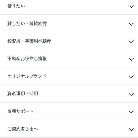
新築一戸建ての購入
一戸建ての売却・査定
借りたい
中古一戸建ての購入
土地の売却・査定
土地の購入
スピードAI査定
不動産購入の流れ
物件を借りる
不動産売却について
注目キーワード物件特集
オフィス・店舗の賃貸
貸したい・賃貸経営
不動産査定について
購入ガイド
借りるときの流れ
売却サービス
借りるガイド
不動産売却の流れ
無料賃料査定
多言語対応
不動産買換えの流れ
マンション賃料データ
投資用・事業用不動産
売却ガイド
賃貸管理プラン
English
繁体中文
簡体中文
リロケーションについて
投資用不動産
貸すときの流れ
事業用不動産
不動産お役立ち情報
貸すガイド
マンション投資
投資用マンション
不動産AIアドバイザー Tellus Talk
マンション一棟
マンションライブラリー
オリジナルブランド
アパート経営
人気マンションランキング
アパート投資用物件
暮らしに役立つ不動産メディア

収益物件
当社売主リノベーションマンション
「Lnote」
ビル購入（ビル一棟）
一棟リノベーションマンション

資産運用・活用
不動産相場・不動産価格情報
投資用不動産の売却査定
L`GENTE（ルジェンテ）
不動産売却FAQ
事業用不動産の売却査定
区分リノベーションマンション

不動産コラム・ニュース
等価交換事業
海外不動産
Lideas（リディアス）
不動産用語集
不動産M&A
各種サポート
投資用一棟レジデンスWELL

不動産なんでもネット相談室
アセットマネジメント・出資
SQUARE（ウェルスクエア）
住まいの税金
不動産小口投資

シニア向けサポート
物件一括検索（購入＆賃貸）
LEGACIA（レガシア）
相続サポート
ご契約者さまへ
リフォームサポート