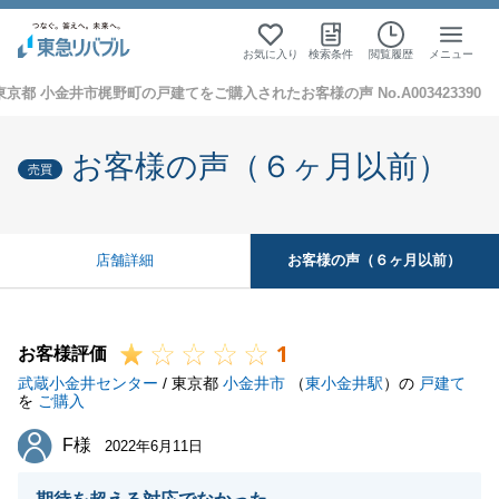
お気に入り
検索条件
閲覧履歴
メニュー
東京都 小金井市梶野町の戸建てをご購入されたお客様の声 No.A003423390
お客様の声（６ヶ月以前）
売買
お客様の声（６ヶ月以前）
店舗詳細
1
お客様評価
武蔵小金井センター
/ 東京都
小金井市
（
東小金井駅
）の
戸建て
を
ご購入
F様
F様
2022年6月11日