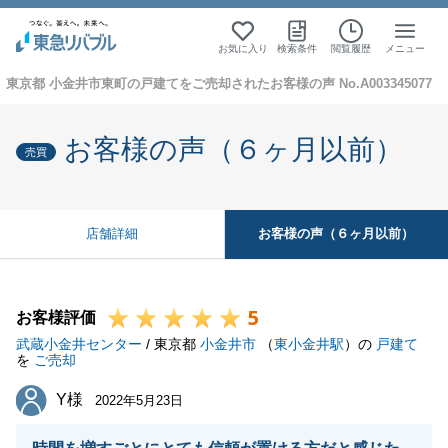
お気に入り
検索条件
閲覧履歴
メニュー
東京都 小金井市東町の戸建てをご売却されたお客様の声 No.A003345077
お客様の声（６ヶ月以前）
売買
お客様の声（６ヶ月以前）
店舗詳細
5
お客様評価
武蔵小金井センター
/ 東京都
小金井市
（
東小金井駅
）の
戸建て
を
ご売却
Y様
Y様
2022年5月23日