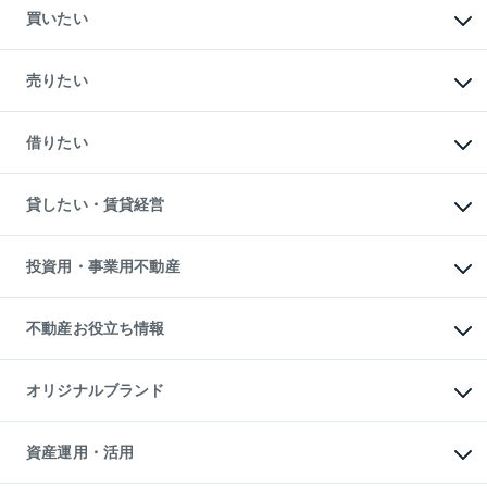
買いたい
マンションの購入
新築・分譲マンションの購入
売りたい
中古マンションの購入
一戸建ての購入
マンションの売却・査定
新築一戸建ての購入
一戸建ての売却・査定
借りたい
中古一戸建ての購入
土地の売却・査定
土地の購入
スピードAI査定
不動産購入の流れ
物件を借りる
不動産売却について
注目キーワード物件特集
オフィス・店舗の賃貸
貸したい・賃貸経営
不動産査定について
購入ガイド
借りるときの流れ
売却サービス
借りるガイド
不動産売却の流れ
無料賃料査定
多言語対応
不動産買換えの流れ
マンション賃料データ
投資用・事業用不動産
売却ガイド
賃貸管理プラン
English
繁体中文
簡体中文
リロケーションについて
投資用不動産
貸すときの流れ
事業用不動産
不動産お役立ち情報
貸すガイド
マンション投資
投資用マンション
不動産AIアドバイザー Tellus Talk
マンション一棟
マンションライブラリー
オリジナルブランド
アパート経営
人気マンションランキング
アパート投資用物件
暮らしに役立つ不動産メディア

収益物件
当社売主リノベーションマンション
「Lnote」
ビル購入（ビル一棟）
一棟リノベーションマンション

資産運用・活用
不動産相場・不動産価格情報
投資用不動産の売却査定
L`GENTE（ルジェンテ）
不動産売却FAQ
事業用不動産の売却査定
区分リノベーションマンション
