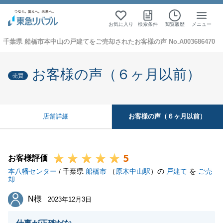
お気に入り
検索条件
閲覧履歴
メニュー
千葉県 船橋市本中山の戸建てをご売却されたお客様の声 No.A003686470
お客様の声（６ヶ月以前）
売買
お客様の声（６ヶ月以前）
店舗詳細
5
お客様評価
本八幡センター
/ 千葉県
船橋市
（
原木中山駅
）の
戸建て
を
ご売
却
N様
N様
2023年12月3日