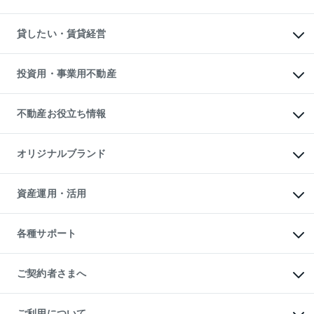
土地の売却・査定
土地の購入
スピードAI査定
不動産購入の流れ
物件を借りる
不動産売却について
注目キーワード物件特集
オフィス・店舗の賃貸
貸したい・賃貸経営
不動産査定について
購入ガイド
借りるときの流れ
売却サービス
借りるガイド
不動産売却の流れ
無料賃料査定
多言語対応
不動産買換えの流れ
マンション賃料データ
投資用・事業用不動産
売却ガイド
賃貸管理プラン
English
繁体中文
簡体中文
リロケーションについて
投資用不動産
貸すときの流れ
事業用不動産
不動産お役立ち情報
貸すガイド
マンション投資
投資用マンション
不動産AIアドバイザー Tellus Talk
マンション一棟
マンションライブラリー
オリジナルブランド
アパート経営
人気マンションランキング
アパート投資用物件
暮らしに役立つ不動産メディア

収益物件
当社売主リノベーションマンション
「Lnote」
ビル購入（ビル一棟）
一棟リノベーションマンション

資産運用・活用
不動産相場・不動産価格情報
投資用不動産の売却査定
L`GENTE（ルジェンテ）
不動産売却FAQ
事業用不動産の売却査定
区分リノベーションマンション

不動産コラム・ニュース
等価交換事業
海外不動産
Lideas（リディアス）
不動産用語集
不動産M&A
各種サポート
投資用一棟レジデンスWELL

不動産なんでもネット相談室
アセットマネジメント・出資
SQUARE（ウェルスクエア）
住まいの税金
不動産小口投資

シニア向けサポート
物件一括検索（購入＆賃貸）
LEGACIA（レガシア）
相続サポート
ご契約者さまへ
リフォームサポート
ご契約者さまサポートメニュー
ご紹介・再契約特典
ご利用について