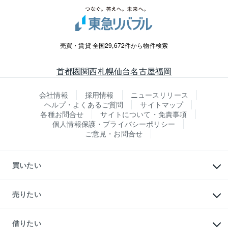
売買・賃貸 全国29,672件から物件検索
首都圏
関西
札幌
仙台
名古屋
福岡
会社情報
採用情報
ニュースリリース
ヘルプ・よくあるご質問
サイトマップ
各種お問合せ
サイトについて・免責事項
個人情報保護・プライバシーポリシー
ご意見・お問合せ
買いたい
マンションの購入
新築・分譲マンションの購入
売りたい
中古マンションの購入
一戸建ての購入
マンションの売却・査定
新築一戸建ての購入
一戸建ての売却・査定
借りたい
中古一戸建ての購入