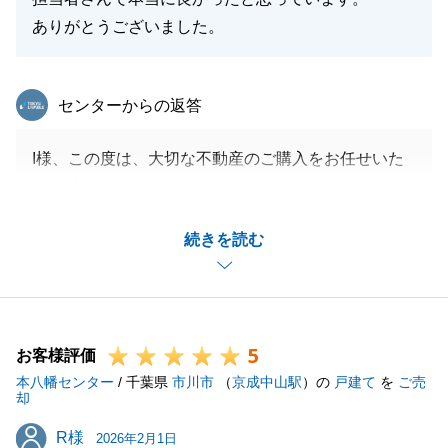
ありがとうございました。
東急リバブル
センターからの返答
I様、この度は、大切な不動産のご購入をお任せいた
だき誠にありがとうございます。
レスポンス対応については、お客様が不安にならない
続きを読む
よう常に気を付けておりましたので、評価をいただけ
てとてもありがたいお言葉でございます。
また何か不動産のことについてお困りごとがございま
したらお気軽にお声掛けくださいませ。
5
お客様評価
本八幡センター
/ 千葉県
市川市
（
京成中山駅
）の
戸建て
を
ご売
却
閉じる
R様
R様
2026年2月1日