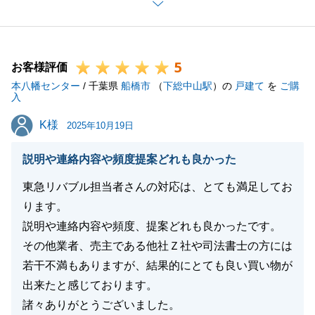
ては、事務所のチームと打ち合わせををさせていただ
き、わかりやすくご説明することに努めさせていただ
きました。
5
しかし、今回のご成約については、様々なご依頼事項
お客様評価
本八幡センター
やお願い等についてＩ様に大変ご協力いただいたから
/ 千葉県
船橋市
（
下総中山駅
）の
戸建て
を
ご購
入
こその結果であったと実感しております。
K様
K様
ご成約になったことで、これからご連絡の機会は少な
2025年10月19日
くなってしまうかと思いますが、また何かございまし
説明や連絡内容や頻度提案どれも良かった
たらどんなご質問でも問題ございませんので、お気軽
にご相談ください。
東急リバブル担当者さんの対応は、とても満足してお
この度はありがとうございました。
ります。
説明や連絡内容や頻度、提案どれも良かったです。
その他業者、売主である他社Ｚ社や司法書士の方には
若干不満もありますが、結果的にとても良い買い物が
閉じる
出来たと感じております。
諸々ありがとうございました。