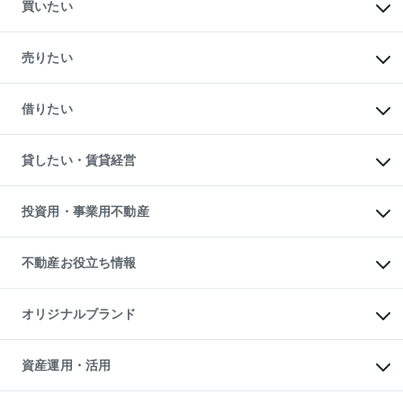
買いたい
マンションの購入
新築・分譲マンションの購入
売りたい
中古マンションの購入
一戸建ての購入
マンションの売却・査定
新築一戸建ての購入
一戸建ての売却・査定
借りたい
中古一戸建ての購入
土地の売却・査定
土地の購入
スピードAI査定
不動産購入の流れ
物件を借りる
不動産売却について
注目キーワード物件特集
オフィス・店舗の賃貸
貸したい・賃貸経営
不動産査定について
購入ガイド
借りるときの流れ
売却サービス
借りるガイド
不動産売却の流れ
無料賃料査定
多言語対応
不動産買換えの流れ
マンション賃料データ
投資用・事業用不動産
売却ガイド
賃貸管理プラン
English
繁体中文
簡体中文
リロケーションについて
投資用不動産
貸すときの流れ
事業用不動産
不動産お役立ち情報
貸すガイド
マンション投資
投資用マンション
不動産AIアドバイザー Tellus Talk
マンション一棟
マンションライブラリー
オリジナルブランド
アパート経営
人気マンションランキング
アパート投資用物件
暮らしに役立つ不動産メディア

収益物件
当社売主リノベーションマンション
「Lnote」
ビル購入（ビル一棟）
一棟リノベーションマンション

資産運用・活用
不動産相場・不動産価格情報
投資用不動産の売却査定
L`GENTE（ルジェンテ）
不動産売却FAQ
事業用不動産の売却査定
区分リノベーションマンション

不動産コラム・ニュース
等価交換事業
海外不動産