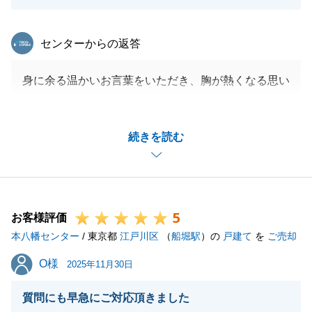
東急リバブル
センターからの返答
身に余る温かいお言葉をいただき、胸が熱くなる思い
です。_
数ある会社の中から私共の対応を「ダントツ」と評価
続きを読む
してくださり、営業冥利に尽きる幸せを感じておりま
す。_
ご家族様の大切な将来のご相談につきましても、ぜひ
再び私共にサポートさせていただければ幸いです。_
5
この度のご縁に心より感謝申し上げます。本当にあり
お客様評価
本八幡センター
がとうございました。
/ 東京都
江戸川区
（
船堀駅
）の
戸建て
を
ご売却
O様
O様
2025年11月30日
閉じる
質問にも早急にご対応頂きました