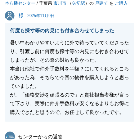
本八幡センター
/ 千葉県
市川市
（
矢切駅
）の
戸建て
を
ご購入
閉じる
I様
I様
2025年11月9日
何度も採寸等の内見にも付き合わせてしまった
暑い中わかりやすいように外で待っていてくださった
り、引渡し前に何度も採寸等の内見にも付き合わせて
しまったが、その際の対応も良かった。
本当は他社で仲介手数料を半額？にしてくれるところ
があった為、そちらで今回の物件を購入しようと思っ
ていました。
が、「価格交渉を頑張るので」と貴社担当者様が言っ
て下さり、実際に仲介手数料が安くなるよりもお得に
購入できたと思うので、お任せして良かったです。
東急リバブル
センターからの返答