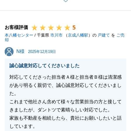
改めて、心より感謝申し上げます。
ご満足頂けるお取引をする事が出来て私自身も非常に
嬉しく思っております。
5
今後も、何かお困りの事がございましたらいつでも私
お客様評価
本八幡センター
までご相談ください。
/ 千葉県
市川市
（
京成八幡駅
）の
戸建て
を
ご売
却
周りに不動産関連でお困りの方がいらっしゃいました
N様
N様
らご紹介頂けますと幸いです。
2025年12月19日
今後とも、末長いお付き合いを宜しくお願いいたしま
誠心誠意対応してくださいました
す。
対応してくださった担当者Ａ様と担当者Ｂ様は清潔感
があり明るく親切で、誠心誠意対応してくださいまし
た。
閉じる
これまで他社さん含めて様々な営業担当の方と接して
きましたが、ダントツで素晴らしい対応でした。
家族も不動産を相続したら、貴社にお願いしたいと話
しています。