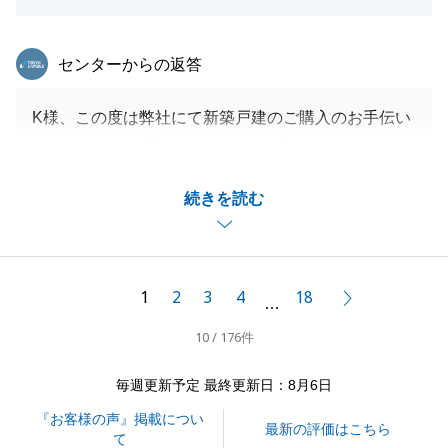
東急リバブル
センターからの返答
K様、この度は弊社にて新築戸建のご購入のお手伝い
をさせて頂き、誠にありがとうございました。
まだ着工して間もないタイミングでご判断頂けた事が
続きを読む
ご満足につながって欲しいと強く願っておりました
が、想定以上に素敵な戸建住宅が完成し、心より安心
致しました。
今後も不動産売買に関わらず、何かお困りの事があれ
1
2
3
4
18
次へ
…
ばお気軽にお声がけ下さい。
10 / 176件
今後とも末永いお付き合いの程、宜しくお願いいたし
ます。
毎週更新予定 最終更新日：8月6日
『お客様の声』掲載につい
最新の評価はこちら
て