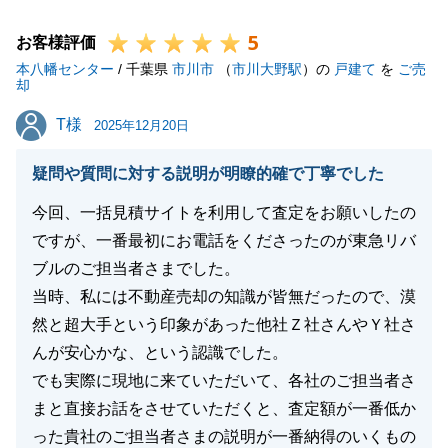
よろしくお願いいたします。
5
お客様評価
本八幡センター
/ 千葉県
市川市
（
市川大野駅
）の
戸建て
を
ご売
却
閉じる
T様
T様
2025年12月20日
疑問や質問に対する説明が明瞭的確で丁寧でした
今回、一括見積サイトを利用して査定をお願いしたの
ですが、一番最初にお電話をくださったのが東急リバ
ブルのご担当者さまでした。
当時、私には不動産売却の知識が皆無だったので、漠
然と超大手という印象があった他社Ｚ社さんやＹ社さ
んが安心かな、という認識でした。
でも実際に現地に来ていただいて、各社のご担当者さ
まと直接お話をさせていただくと、査定額が一番低か
った貴社のご担当者さまの説明が一番納得のいくもの