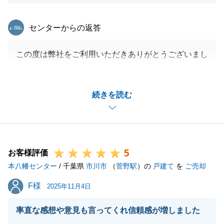
東急リバブル
センターからの返答
この度は弊社をご利用いただきありがとうございまし
た。
ご協力いただけた結果、ご成約まで至る結果となりま
続きを読む
した。
引渡後もしっかりとサポートさせていただきますの
で、どうぞよろしくお願いいたします。
5
お客様評価
本八幡センター
/ 千葉県
市川市
（
菅野駅
）の
戸建て
を
ご売却
閉じる
F様
F様
2025年11月4日
率直な感想や意見も言ってくれ信頼感が増しました