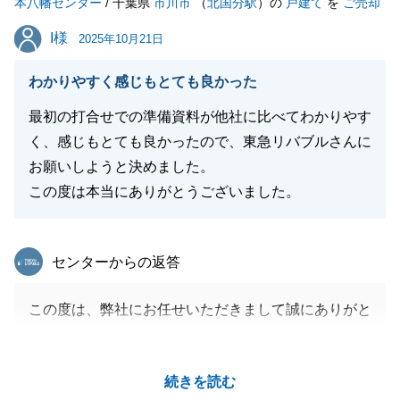
本八幡センター
/ 千葉県
市川市
（
北国分駅
）の
戸建て
を
ご売却
I様
I様
2025年10月21日
わかりやすく感じもとても良かった
最初の打合せでの準備資料が他社に比べてわかりやす
く、感じもとても良かったので、東急リバブルさんに
お願いしようと決めました。
この度は本当にありがとうございました。
東急リバブル
センターからの返答
この度は、弊社にお任せいただきまして誠にありがと
うございました。
お褒めの言葉をいただき大変光栄でございます。
続きを読む
お打ち合わせ当初から資料作り及びご説明内容につい