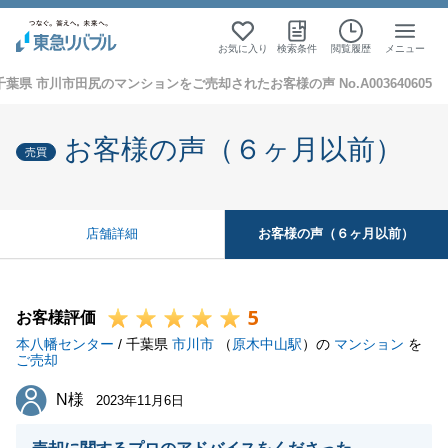
お気に入り
検索条件
閲覧履歴
メニュー
千葉県 市川市田尻のマンションをご売却されたお客様の声 No.A003640605
お客様の声（６ヶ月以前）
売買
お客様の声（６ヶ月以前）
店舗詳細
5
お客様評価
本八幡センター
/ 千葉県
市川市
（
原木中山駅
）の
マンション
を
ご売却
N様
N様
2023年11月6日