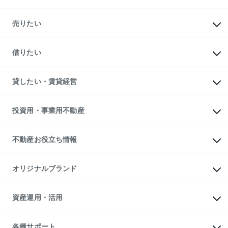
マンションの購入
新築・分譲マンションの購入
売りたい
中古マンションの購入
一戸建ての購入
マンションの売却・査定
新築一戸建ての購入
一戸建ての売却・査定
借りたい
中古一戸建ての購入
土地の売却・査定
土地の購入
スピードAI査定
不動産購入の流れ
物件を借りる
不動産売却について
注目キーワード物件特集
オフィス・店舗の賃貸
貸したい・賃貸経営
不動産査定について
購入ガイド
借りるときの流れ
売却サービス
借りるガイド
不動産売却の流れ
無料賃料査定
多言語対応
不動産買換えの流れ
マンション賃料データ
投資用・事業用不動産
売却ガイド
賃貸管理プラン
English
繁体中文
簡体中文
リロケーションについて
投資用不動産
貸すときの流れ
事業用不動産
不動産お役立ち情報
貸すガイド
マンション投資
投資用マンション
不動産AIアドバイザー Tellus Talk
マンション一棟
マンションライブラリー
オリジナルブランド
アパート経営
人気マンションランキング
アパート投資用物件
暮らしに役立つ不動産メディア

収益物件
当社売主リノベーションマンション
「Lnote」
ビル購入（ビル一棟）
一棟リノベーションマンション

資産運用・活用
不動産相場・不動産価格情報
投資用不動産の売却査定
L`GENTE（ルジェンテ）
不動産売却FAQ
事業用不動産の売却査定
区分リノベーションマンション

不動産コラム・ニュース
等価交換事業
海外不動産
Lideas（リディアス）
不動産用語集
不動産M&A
各種サポート
投資用一棟レジデンスWELL
