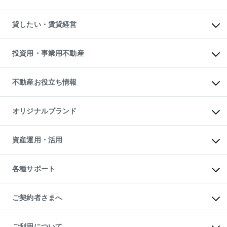
土地の売却・査定
土地の購入
スピードAI査定
不動産購入の流れ
物件を借りる
不動産売却について
注目キーワード物件特集
オフィス・店舗の賃貸
貸したい・賃貸経営
不動産査定について
購入ガイド
借りるときの流れ
売却サービス
借りるガイド
不動産売却の流れ
無料賃料査定
多言語対応
不動産買換えの流れ
マンション賃料データ
投資用・事業用不動産
売却ガイド
賃貸管理プラン
English
繁体中文
簡体中文
リロケーションについて
投資用不動産
貸すときの流れ
事業用不動産
不動産お役立ち情報
貸すガイド
マンション投資
投資用マンション
不動産AIアドバイザー Tellus Talk
マンション一棟
マンションライブラリー
オリジナルブランド
アパート経営
人気マンションランキング
アパート投資用物件
暮らしに役立つ不動産メディア

収益物件
当社売主リノベーションマンション
「Lnote」
ビル購入（ビル一棟）
一棟リノベーションマンション

資産運用・活用
不動産相場・不動産価格情報
投資用不動産の売却査定
L`GENTE（ルジェンテ）
不動産売却FAQ
事業用不動産の売却査定
区分リノベーションマンション

不動産コラム・ニュース
等価交換事業
海外不動産
Lideas（リディアス）
不動産用語集
不動産M&A
各種サポート
投資用一棟レジデンスWELL

不動産なんでもネット相談室
アセットマネジメント・出資
SQUARE（ウェルスクエア）
住まいの税金
不動産小口投資

シニア向けサポート
物件一括検索（購入＆賃貸）
LEGACIA（レガシア）
相続サポート
ご契約者さまへ
リフォームサポート
ご契約者さまサポートメニュー
ご紹介・再契約特典
ご利用について