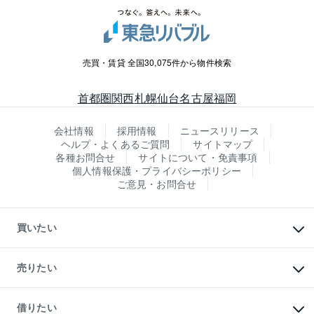
売買・賃貸 全国30,075件から物件検索
首都圏
関西
札幌
仙台
名古屋
福岡
会社情報
採用情報
ニュースリリース
ヘルプ・よくあるご質問
サイトマップ
各種お問合せ
サイトについて・免責事項
個人情報保護・プライバシーポリシー
ご意見・お問合せ
買いたい
マンションの購入
新築・分譲マンションの購入
売りたい
中古マンションの購入
一戸建ての購入
マンションの売却・査定
新築一戸建ての購入
一戸建ての売却・査定
借りたい
中古一戸建ての購入