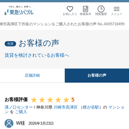
お気に入り
検索条件
閲覧履歴
メニュー
崎市高津区下作延のマンションをご購入されたお客様の声 No.A005718499
お客様の声
売買
賃貸を検討されているお客様へ
お客様の声
店舗詳細
5
お客様評価
溝ノ口センター
/ 神奈川県
川崎市高津区
（
梶が谷駅
）の
マンショ
ン
を
ご購入
W様
W様
2026年3月23日