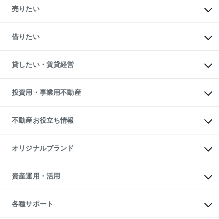
新築・分譲マンションの購入
売りたい
中古マンションの購入
一戸建ての購入
マンションの売却・査定
新築一戸建ての購入
一戸建ての売却・査定
借りたい
中古一戸建ての購入
土地の売却・査定
土地の購入
スピードAI査定
不動産購入の流れ
物件を借りる
不動産売却について
注目キーワード物件特集
オフィス・店舗の賃貸
貸したい・賃貸経営
不動産査定について
購入ガイド
借りるときの流れ
売却サービス
借りるガイド
不動産売却の流れ
無料賃料査定
多言語対応
不動産買換えの流れ
マンション賃料データ
投資用・事業用不動産
売却ガイド
賃貸管理プラン
English
繁体中文
簡体中文
リロケーションについて
投資用不動産
貸すときの流れ
事業用不動産
不動産お役立ち情報
貸すガイド
マンション投資
投資用マンション
不動産AIアドバイザー Tellus Talk
マンション一棟
マンションライブラリー
オリジナルブランド
アパート経営
人気マンションランキング
アパート投資用物件
暮らしに役立つ不動産メディア

収益物件
当社売主リノベーションマンション
「Lnote」
ビル購入（ビル一棟）
一棟リノベーションマンション

資産運用・活用
不動産相場・不動産価格情報
投資用不動産の売却査定
L`GENTE（ルジェンテ）
不動産売却FAQ
事業用不動産の売却査定
区分リノベーションマンション

不動産コラム・ニュース
等価交換事業
海外不動産
Lideas（リディアス）
不動産用語集
不動産M&A
各種サポート
投資用一棟レジデンスWELL

不動産なんでもネット相談室
アセットマネジメント・出資
SQUARE（ウェルスクエア）
住まいの税金