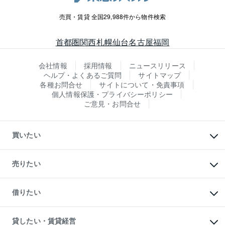
売買・賃貸 全国29,988件から物件検索
首都圏
関西
札幌
仙台
名古屋
福岡
会社情報
採用情報
ニュースリリース
ヘルプ・よくあるご質問
サイトマップ
各種お問合せ
サイトについて・免責事項
個人情報保護・プライバシーポリシー
ご意見・お問合せ
買いたい
マンションの購入
新築・分譲マンションの購入
売りたい
中古マンションの購入
一戸建ての購入
マンションの売却・査定
新築一戸建ての購入
一戸建ての売却・査定
借りたい
中古一戸建ての購入
土地の売却・査定
土地の購入
スピードAI査定
不動産購入の流れ
物件を借りる
不動産売却について
注目キーワード物件特集
オフィス・店舗の賃貸
貸したい・賃貸経営
不動産査定について