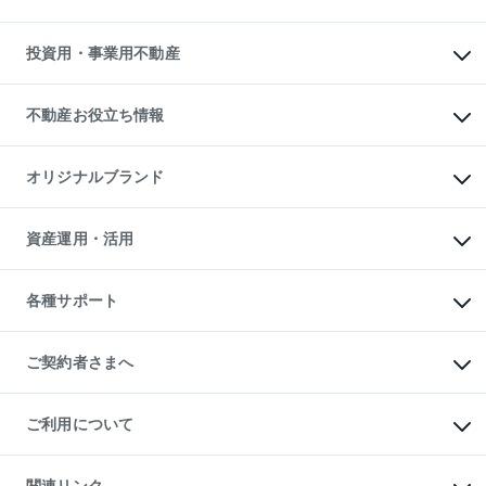
購入ガイド
借りるときの流れ
売却サービス
借りるガイド
不動産売却の流れ
無料賃料査定
多言語対応
不動産買換えの流れ
マンション賃料データ
投資用・事業用不動産
売却ガイド
賃貸管理プラン
English
繁体中文
簡体中文
リロケーションについて
投資用不動産
貸すときの流れ
事業用不動産
不動産お役立ち情報
貸すガイド
マンション投資
投資用マンション
不動産AIアドバイザー Tellus Talk
マンション一棟
マンションライブラリー
オリジナルブランド
アパート経営
人気マンションランキング
アパート投資用物件
暮らしに役立つ不動産メディア

収益物件
当社売主リノベーションマンション
「Lnote」
ビル購入（ビル一棟）
一棟リノベーションマンション

資産運用・活用
不動産相場・不動産価格情報
投資用不動産の売却査定
L`GENTE（ルジェンテ）
不動産売却FAQ
事業用不動産の売却査定
区分リノベーションマンション

不動産コラム・ニュース
等価交換事業
海外不動産
Lideas（リディアス）
不動産用語集
不動産M&A
各種サポート
投資用一棟レジデンスWELL

不動産なんでもネット相談室
アセットマネジメント・出資
SQUARE（ウェルスクエア）
住まいの税金
不動産小口投資

シニア向けサポート
物件一括検索（購入＆賃貸）
LEGACIA（レガシア）
相続サポート
ご契約者さまへ
リフォームサポート
ご契約者さまサポートメニュー
ご紹介・再契約特典
ご利用について
入居者様専用-各種ご案内（賃貸）
東急こすもす会「こすもすWeb」
本人確認に関するお客様へのお願い
金融商品取引について