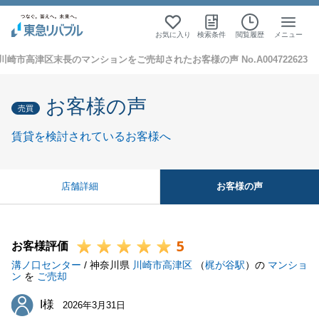
お気に入り
検索条件
閲覧履歴
メニュー
川崎市高津区末長のマンションをご売却されたお客様の声 No.A004722623
お客様の声
売買
賃貸を検討されているお客様へ
お客様の声
店舗詳細
5
お客様評価
溝ノ口センター
/ 神奈川県
川崎市高津区
（
梶が谷駅
）の
マンショ
ン
を
ご売却
I様
I様
2026年3月31日