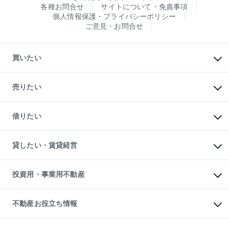
各種お問合せ
サイトについて・免責事項
個人情報保護・プライバシーポリシー
ご意見・お問合せ
買いたい
マンションの購入
新築・分譲マンションの購入
売りたい
中古マンションの購入
一戸建ての購入
マンションの売却・査定
新築一戸建ての購入
一戸建ての売却・査定
借りたい
中古一戸建ての購入
土地の売却・査定
土地の購入
スピードAI査定
不動産購入の流れ
物件を借りる
不動産売却について
注目キーワード物件特集
オフィス・店舗の賃貸
貸したい・賃貸経営
不動産査定について
購入ガイド
借りるときの流れ
売却サービス
借りるガイド
不動産売却の流れ
無料賃料査定
多言語対応
不動産買換えの流れ
マンション賃料データ
投資用・事業用不動産
売却ガイド
賃貸管理プラン
English
繁体中文
簡体中文
リロケーションについて
投資用不動産
貸すときの流れ
事業用不動産
不動産お役立ち情報
貸すガイド
マンション投資
投資用マンション
不動産AIアドバイザー Tellus Talk
マンション一棟