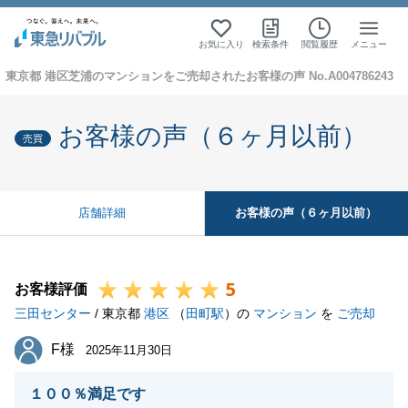
お気に入り
検索条件
閲覧履歴
メニュー
東京都 港区芝浦のマンションをご売却されたお客様の声 No.A004786243
お客様の声（６ヶ月以前）
売買
お客様の声（６ヶ月以前）
店舗詳細
5
お客様評価
三田センター
/ 東京都
港区
（
田町駅
）の
マンション
を
ご売却
F様
F様
2025年11月30日
１００％満足です