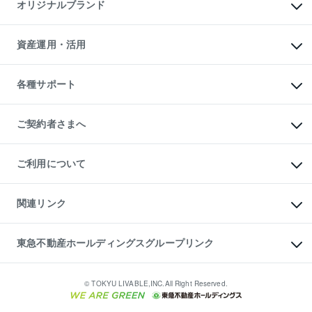
マンションライブラリー
オリジナルブランド
アパート経営
人気マンションランキング
アパート投資用物件
暮らしに役立つ不動産メディア

収益物件
当社売主リノベーションマンション
「Lnote」
ビル購入（ビル一棟）
一棟リノベーションマンション

資産運用・活用
不動産相場・不動産価格情報
投資用不動産の売却査定
L`GENTE（ルジェンテ）
不動産売却FAQ
事業用不動産の売却査定
区分リノベーションマンション

不動産コラム・ニュース
等価交換事業
海外不動産
Lideas（リディアス）
不動産用語集
不動産M&A
各種サポート
投資用一棟レジデンスWELL

不動産なんでもネット相談室
アセットマネジメント・出資
SQUARE（ウェルスクエア）
住まいの税金
不動産小口投資

シニア向けサポート
物件一括検索（購入＆賃貸）
LEGACIA（レガシア）
相続サポート
ご契約者さまへ
リフォームサポート
ご契約者さまサポートメニュー
ご紹介・再契約特典
ご利用について
入居者様専用-各種ご案内（賃貸）
東急こすもす会「こすもすWeb」
本人確認に関するお客様へのお願い
金融商品取引について
関連リンク
東急リバブル ソーシャルメディアポリシー
ご意見・お問い合わせ（金融商品取引専用の相談・お問い合わせ窓口）
すまいValue
保険募集におけるプライバシー・ポリシー
これからご結婚される方に東急百貨店のブライダルクラブ
東急不動産ホールディングスグループリンク
ダイレクトメール（郵送物）・Eメールなどの送付停止について
人材サービスのご用命は 東急リバブルスタッフ株式会社まで
宅地建物取引業者の皆様へ
東北の逸品を贈ります 東北すぐれものセレクション
東急不動産
民泊の開業・運営のご相談は「ReINN株式会社」まで
東急コミュニティー
© TOKYU LIVABLE,INC.All Right Reserved.
東急リバブル
東急住宅リース