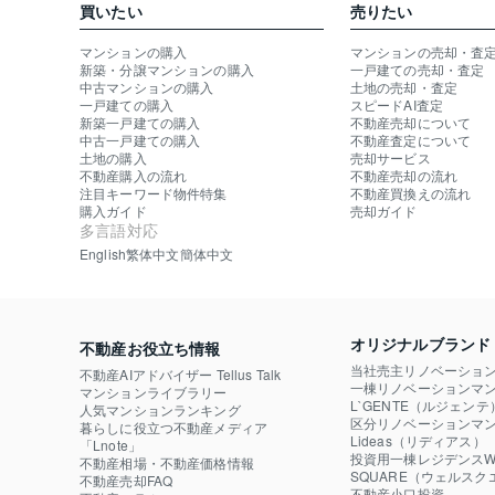
買いたい
売りたい
マンションの購入
マンションの売却・査
新築・分譲マンションの購入
一戸建ての売却・査定
中古マンションの購入
土地の売却・査定
一戸建ての購入
スピードAI査定
新築一戸建ての購入
不動産売却について
中古一戸建ての購入
不動産査定について
土地の購入
売却サービス
不動産購入の流れ
不動産売却の流れ
注目キーワード物件特集
不動産買換えの流れ
購入ガイド
売却ガイド
多言語対応
English
繁体中文
簡体中文
オリジナルブランド
不動産お役立ち情報
当社売主リノベーショ
不動産AIアドバイザー Tellus Talk
一棟リノベーションマン
マンションライブラリー
L`GENTE（ルジェンテ
人気マンションランキング
区分リノベーションマン
暮らしに役立つ不動産メディア

Lideas（リディアス）
「Lnote」
投資用一棟レジデンスWE
不動産相場・不動産価格情報
SQUARE（ウェルスク
不動産売却FAQ
不動産小口投資
