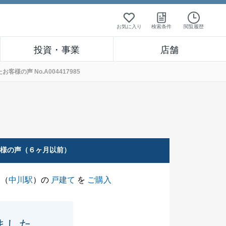
お気に入り
検索条件
閲覧履歴
投資・事業
店舗
の声 No.A004417985
客様の声（６ヶ月以前）
（
中川駅
）の
戸建て
を
ご購入
ました