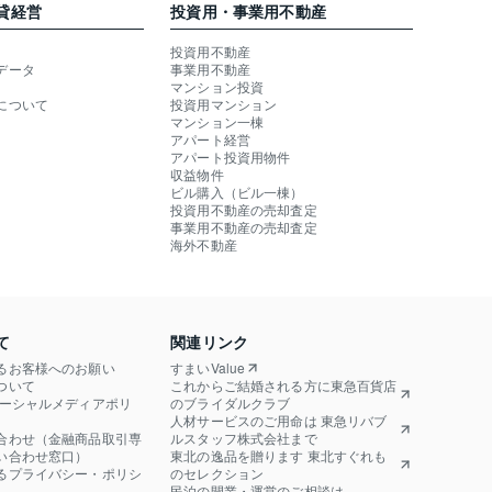
貸経営
投資用・事業用不動産
投資用不動産
データ
事業用不動産
マンション投資
について
投資用マンション
マンション一棟
アパート経営
アパート投資用物件
収益物件
ビル購入（ビル一棟）
投資用不動産の売却査定
事業用不動産の売却査定
海外不動産
て
関連リンク
るお客様へのお願い
すまいValue
ついて
これからご結婚される方に東急百貨店
ソーシャルメディアポリ
のブライダルクラブ
人材サービスのご用命は 東急リバブ
合わせ（金融商品取引専
ルスタッフ株式会社まで
い合わせ窓口）
東北の逸品を贈ります 東北すぐれも
るプライバシー・ポリシ
のセレクション
民泊の開業・運営のご相談は