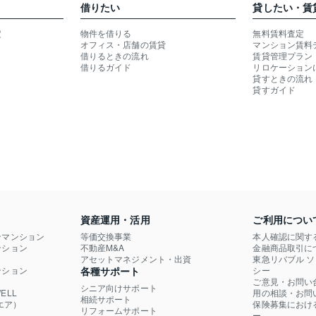
借りたい
貸したい・賃
定
物件を借りる
無料賃料査定
オフィス・店舗の賃貸
マンション賃料
借りるときの流れ
賃貸管理プラン
借りるガイド
リロケーション
貸すときの流れ
貸すガイド
資産運用・活用
ご利用につい
ンマンション
等価交換事業
本人確認に関す
ション

不動産M&A
金融商品取引に
）
アセットマネジメント・出資
東急リバブル 
ション

各種サポート
シー
ご意見・お問い
シニア向けサポート
LL

用の相談・お問
相続サポート
エア）
保険募集におけ
リフォームサポート
ー