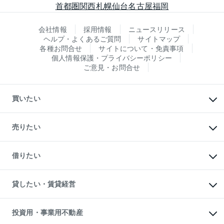
首都圏
関西
札幌
仙台
名古屋
福岡
会社情報
採用情報
ニュースリリース
ヘルプ・よくあるご質問
サイトマップ
各種お問合せ
サイトについて・免責事項
個人情報保護・プライバシーポリシー
ご意見・お問合せ
買いたい
マンションの購入
新築・分譲マンションの購入
売りたい
中古マンションの購入
一戸建ての購入
マンションの売却・査定
新築一戸建ての購入
一戸建ての売却・査定
借りたい
中古一戸建ての購入
土地の売却・査定
土地の購入
スピードAI査定
不動産購入の流れ
物件を借りる
不動産売却について
注目キーワード物件特集
オフィス・店舗の賃貸
貸したい・賃貸経営
不動産査定について
購入ガイド
借りるときの流れ
売却サービス
借りるガイド
不動産売却の流れ
無料賃料査定
多言語対応
不動産買換えの流れ
マンション賃料データ
投資用・事業用不動産
売却ガイド
賃貸管理プラン
English
繁体中文
簡体中文