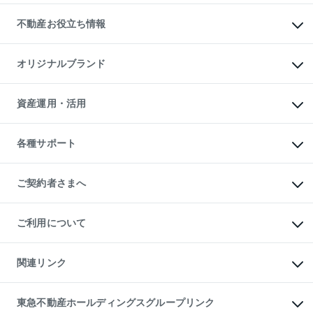
リロケーションについて
投資用不動産
貸すときの流れ
事業用不動産
不動産お役立ち情報
貸すガイド
マンション投資
投資用マンション
不動産AIアドバイザー Tellus Talk
マンション一棟
マンションライブラリー
オリジナルブランド
アパート経営
人気マンションランキング
アパート投資用物件
暮らしに役立つ不動産メディア

収益物件
当社売主リノベーションマンション
「Lnote」
ビル購入（ビル一棟）
一棟リノベーションマンション

資産運用・活用
不動産相場・不動産価格情報
投資用不動産の売却査定
L`GENTE（ルジェンテ）
不動産売却FAQ
事業用不動産の売却査定
区分リノベーションマンション

不動産コラム・ニュース
等価交換事業
海外不動産
Lideas（リディアス）
不動産用語集
不動産M&A
各種サポート
投資用一棟レジデンスWELL

不動産なんでもネット相談室
アセットマネジメント・出資
SQUARE（ウェルスクエア）
住まいの税金
不動産小口投資

シニア向けサポート
物件一括検索（購入＆賃貸）
LEGACIA（レガシア）
相続サポート
ご契約者さまへ
リフォームサポート
ご契約者さまサポートメニュー
ご紹介・再契約特典
ご利用について
入居者様専用-各種ご案内（賃貸）
東急こすもす会「こすもすWeb」
本人確認に関するお客様へのお願い
金融商品取引について
関連リンク
東急リバブル ソーシャルメディアポリシー
ご意見・お問い合わせ（金融商品取引専用の相談・お問い合わせ窓口）
すまいValue
保険募集におけるプライバシー・ポリシー
これからご結婚される方に東急百貨店のブライダルクラブ
東急不動産ホールディングスグループリンク
ダイレクトメール（郵送物）・Eメールなどの送付停止について
人材サービスのご用命は 東急リバブルスタッフ株式会社まで