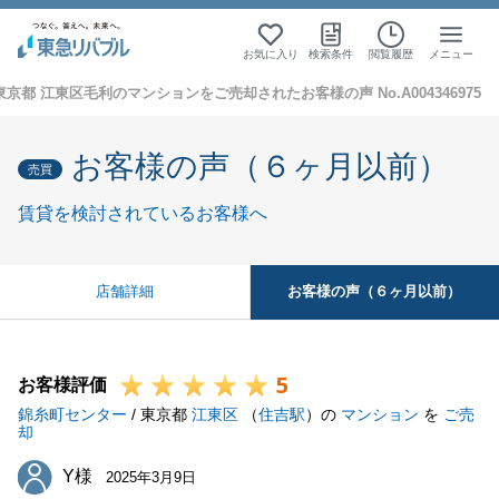
お気に入り
検索条件
閲覧履歴
メニュー
東京都 江東区毛利のマンションをご売却されたお客様の声 No.A004346975
お客様の声（６ヶ月以前）
売買
賃貸を検討されているお客様へ
お客様の声（６ヶ月以前）
店舗詳細
5
お客様評価
錦糸町センター
/ 東京都
江東区
（
住吉駅
）の
マンション
を
ご売
却
Y様
Y様
2025年3月9日