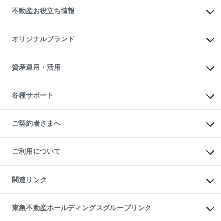
投資用不動産
貸すときの流れ
事業用不動産
不動産お役立ち情報
貸すガイド
マンション投資
投資用マンション
不動産AIアドバイザー Tellus Talk
マンション一棟
マンションライブラリー
オリジナルブランド
アパート経営
人気マンションランキング
アパート投資用物件
暮らしに役立つ不動産メディア

収益物件
当社売主リノベーションマンション
「Lnote」
ビル購入（ビル一棟）
一棟リノベーションマンション

資産運用・活用
不動産相場・不動産価格情報
投資用不動産の売却査定
L`GENTE（ルジェンテ）
不動産売却FAQ
事業用不動産の売却査定
区分リノベーションマンション

不動産コラム・ニュース
等価交換事業
海外不動産
Lideas（リディアス）
不動産用語集
不動産M&A
各種サポート
投資用一棟レジデンスWELL

不動産なんでもネット相談室
アセットマネジメント・出資
SQUARE（ウェルスクエア）
住まいの税金
不動産小口投資

シニア向けサポート
物件一括検索（購入＆賃貸）
LEGACIA（レガシア）
相続サポート
ご契約者さまへ
リフォームサポート
ご契約者さまサポートメニュー
ご紹介・再契約特典
ご利用について
入居者様専用-各種ご案内（賃貸）
東急こすもす会「こすもすWeb」
本人確認に関するお客様へのお願い
金融商品取引について
関連リンク
東急リバブル ソーシャルメディアポリシー
ご意見・お問い合わせ（金融商品取引専用の相談・お問い合わせ窓口）
すまいValue
保険募集におけるプライバシー・ポリシー
これからご結婚される方に東急百貨店のブライダルクラブ
東急不動産ホールディングスグループリンク
ダイレクトメール（郵送物）・Eメールなどの送付停止について
人材サービスのご用命は 東急リバブルスタッフ株式会社まで
宅地建物取引業者の皆様へ
東北の逸品を贈ります 東北すぐれものセレクション