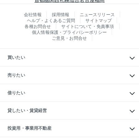
会社情報
採用情報
ニュースリリース
ヘルプ・よくあるご質問
サイトマップ
各種お問合せ
サイトについて・免責事項
個人情報保護・プライバシーポリシー
ご意見・お問合せ
買いたい
マンションの購入
新築・分譲マンションの購入
売りたい
中古マンションの購入
一戸建ての購入
マンションの売却・査定
新築一戸建ての購入
一戸建ての売却・査定
借りたい
中古一戸建ての購入
土地の売却・査定
土地の購入
スピードAI査定
不動産購入の流れ
物件を借りる
不動産売却について
注目キーワード物件特集
オフィス・店舗の賃貸
貸したい・賃貸経営
不動産査定について
購入ガイド
借りるときの流れ
売却サービス
借りるガイド
不動産売却の流れ
無料賃料査定
多言語対応
不動産買換えの流れ
マンション賃料データ
投資用・事業用不動産
売却ガイド
賃貸管理プラン
English
繁体中文
簡体中文
リロケーションについて