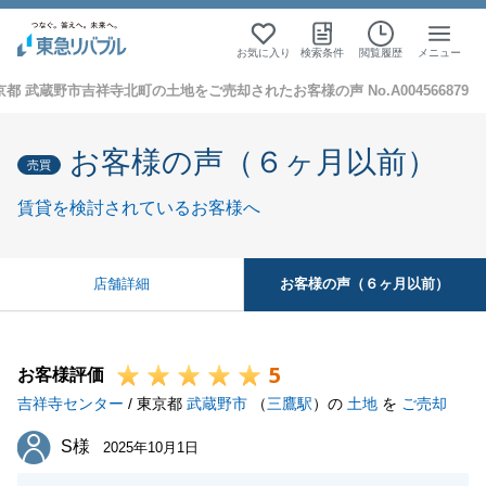
お気に入り
検索条件
閲覧履歴
メニュー
京都 武蔵野市吉祥寺北町の土地をご売却されたお客様の声 No.A004566879
お客様の声（６ヶ月以前）
売買
賃貸を検討されているお客様へ
お客様の声（６ヶ月以前）
店舗詳細
5
お客様評価
吉祥寺センター
/ 東京都
武蔵野市
（
三鷹駅
）の
土地
を
ご売却
S様
S様
2025年10月1日