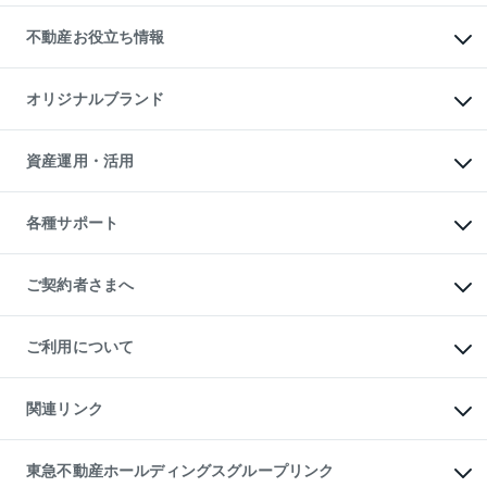
リロケーションについて
投資用不動産
貸すときの流れ
事業用不動産
不動産お役立ち情報
貸すガイド
マンション投資
投資用マンション
不動産AIアドバイザー Tellus Talk
マンション一棟
マンションライブラリー
オリジナルブランド
アパート経営
人気マンションランキング
アパート投資用物件
暮らしに役立つ不動産メディア

収益物件
当社売主リノベーションマンション
「Lnote」
ビル購入（ビル一棟）
一棟リノベーションマンション

資産運用・活用
不動産相場・不動産価格情報
投資用不動産の売却査定
L`GENTE（ルジェンテ）
不動産売却FAQ
事業用不動産の売却査定
区分リノベーションマンション

不動産コラム・ニュース
等価交換事業
海外不動産
Lideas（リディアス）
不動産用語集
不動産M&A
各種サポート
投資用一棟レジデンスWELL

不動産なんでもネット相談室
アセットマネジメント・出資
SQUARE（ウェルスクエア）
住まいの税金
不動産小口投資

シニア向けサポート
物件一括検索（購入＆賃貸）
LEGACIA（レガシア）
相続サポート
ご契約者さまへ
リフォームサポート
ご契約者さまサポートメニュー
ご紹介・再契約特典
ご利用について
入居者様専用-各種ご案内（賃貸）
東急こすもす会「こすもすWeb」
本人確認に関するお客様へのお願い
金融商品取引について
関連リンク
東急リバブル ソーシャルメディアポリシー
ご意見・お問い合わせ（金融商品取引専用の相談・お問い合わせ窓口）
すまいValue
保険募集におけるプライバシー・ポリシー
これからご結婚される方に東急百貨店のブライダルクラブ
東急不動産ホールディングスグループリンク
ダイレクトメール（郵送物）・Eメールなどの送付停止について
人材サービスのご用命は 東急リバブルスタッフ株式会社まで