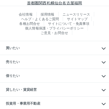
首都圏
関西
札幌
仙台
名古屋
福岡
会社情報
採用情報
ニュースリリース
ヘルプ・よくあるご質問
サイトマップ
各種お問合せ
サイトについて・免責事項
個人情報保護・プライバシーポリシー
ご意見・お問合せ
買いたい
マンションの購入
新築・分譲マンションの購入
売りたい
中古マンションの購入
一戸建ての購入
マンションの売却・査定
新築一戸建ての購入
一戸建ての売却・査定
借りたい
中古一戸建ての購入
土地の売却・査定
土地の購入
スピードAI査定
不動産購入の流れ
物件を借りる
不動産売却について
注目キーワード物件特集
オフィス・店舗の賃貸
貸したい・賃貸経営
不動産査定について
購入ガイド
借りるときの流れ
売却サービス
借りるガイド
不動産売却の流れ
無料賃料査定
多言語対応
不動産買換えの流れ
マンション賃料データ
投資用・事業用不動産
売却ガイド
賃貸管理プラン
English
繁体中文
簡体中文