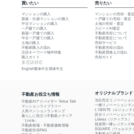
買いたい
売りたい
マンションの購入
マンションの売却・査
新築・分譲マンションの購入
一戸建ての売却・査定
中古マンションの購入
土地の売却・査定
一戸建ての購入
スピードAI査定
新築一戸建ての購入
不動産売却について
中古一戸建ての購入
不動産査定について
土地の購入
売却サービス
不動産購入の流れ
不動産売却の流れ
注目キーワード物件特集
不動産買換えの流れ
購入ガイド
売却ガイド
多言語対応
English
繁体中文
簡体中文
オリジナルブランド
不動産お役立ち情報
当社売主リノベーショ
不動産AIアドバイザー Tellus Talk
一棟リノベーションマン
マンションライブラリー
L`GENTE（ルジェンテ
人気マンションランキング
区分リノベーションマン
暮らしに役立つ不動産メディア

Lideas（リディアス）
「Lnote」
投資用一棟レジデンスWE
不動産相場・不動産価格情報
SQUARE（ウェルスク
不動産売却FAQ
不動産小口投資
