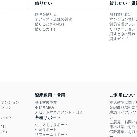
借りたい
貸したい・賃
定
物件を借りる
無料賃料査定
オフィス・店舗の賃貸
マンション賃料
借りるときの流れ
賃貸管理プラン
借りるガイド
リロケーション
貸すときの流れ
貸すガイド
資産運用・活用
ご利用につい
ンマンション
等価交換事業
本人確認に関す
ション

不動産M&A
金融商品取引に
）
アセットマネジメント・出資
東急リバブル 
ション

各種サポート
シー
ご意見・お問い
シニア向けサポート
LL

用の相談・お問
相続サポート
エア）
保険募集におけ
リフォームサポート
ー