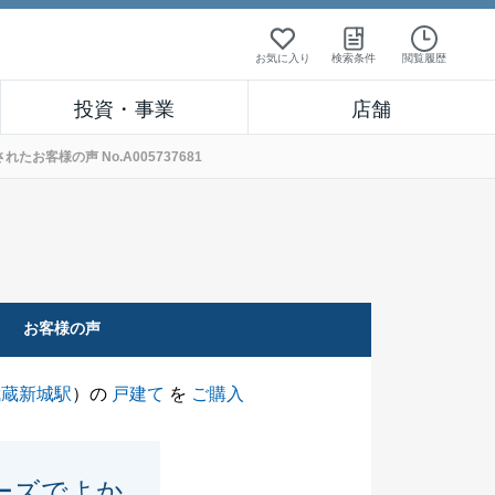
お気に入り
検索条件
閲覧履歴
投資・事業
店舗
客様の声 No.A005737681
お客様の声
武蔵新城駅
）の
戸建て
を
ご購入
ーズでよか