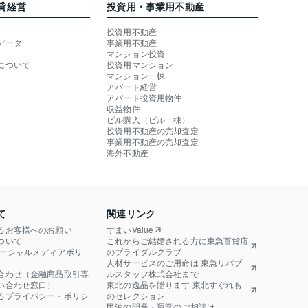
貸経営
投資用・事業用不動産
投資用不動産
データ
事業用不動産
マンション投資
について
投資用マンション
マンション一棟
アパート経営
アパート投資用物件
収益物件
ビル購入（ビル一棟）
投資用不動産の売却査定
事業用不動産の売却査定
海外不動産
て
関連リンク
るお客様へのお願い
すまいValue
ついて
これからご結婚される方に東急百貨店
ソーシャルメディアポリ
のブライダルクラブ
人材サービスのご用命は 東急リバブ
合わせ（金融商品取引専
ルスタッフ株式会社まで
い合わせ窓口）
東北の逸品を贈ります 東北すぐれも
るプライバシー・ポリシ
のセレクション
民泊の開業・運営のご相談は