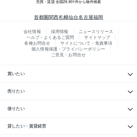
売買・賃貸 全国29,901件から物件検索
首都圏
関西
札幌
仙台
名古屋
福岡
会社情報
採用情報
ニュースリリース
ヘルプ・よくあるご質問
サイトマップ
各種お問合せ
サイトについて・免責事項
個人情報保護・プライバシーポリシー
ご意見・お問合せ
買いたい
マンションの購入
新築・分譲マンションの購入
売りたい
中古マンションの購入
一戸建ての購入
マンションの売却・査定
新築一戸建ての購入
一戸建ての売却・査定
借りたい
中古一戸建ての購入
土地の売却・査定
土地の購入
スピードAI査定
不動産購入の流れ
物件を借りる
不動産売却について
注目キーワード物件特集
オフィス・店舗の賃貸
貸したい・賃貸経営
不動産査定について
購入ガイド
借りるときの流れ
売却サービス
借りるガイド
不動産売却の流れ
無料賃料査定