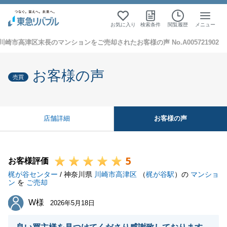
お気に入り
検索条件
閲覧履歴
メニュー
川崎市高津区末長のマンションをご売却されたお客様の声 No.A005721902
お客様の声
売買
お客様の声
店舗詳細
5
お客様評価
梶が谷センター
/ 神奈川県
川崎市高津区
（
梶が谷駅
）の
マンショ
ン
を
ご売却
W様
W様
2026年5月18日