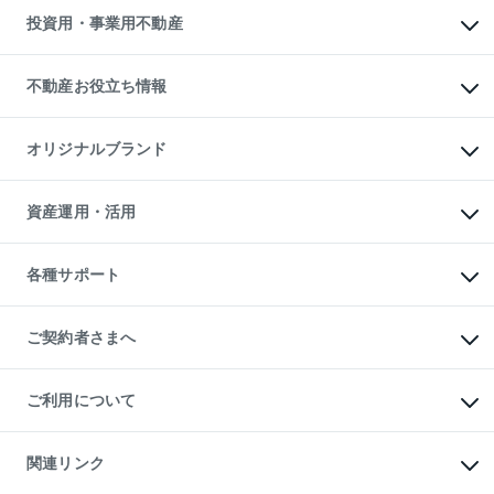
多言語対応
不動産買換えの流れ
マンション賃料データ
投資用・事業用不動産
売却ガイド
賃貸管理プラン
English
繁体中文
簡体中文
リロケーションについて
投資用不動産
貸すときの流れ
事業用不動産
不動産お役立ち情報
貸すガイド
マンション投資
投資用マンション
不動産AIアドバイザー Tellus Talk
マンション一棟
マンションライブラリー
オリジナルブランド
アパート経営
人気マンションランキング
アパート投資用物件
暮らしに役立つ不動産メディア

収益物件
当社売主リノベーションマンション
「Lnote」
ビル購入（ビル一棟）
一棟リノベーションマンション

資産運用・活用
不動産相場・不動産価格情報
投資用不動産の売却査定
L`GENTE（ルジェンテ）
不動産売却FAQ
事業用不動産の売却査定
区分リノベーションマンション

不動産コラム・ニュース
等価交換事業
海外不動産
Lideas（リディアス）
不動産用語集
不動産M&A
各種サポート
投資用一棟レジデンスWELL

不動産なんでもネット相談室
アセットマネジメント・出資
SQUARE（ウェルスクエア）
住まいの税金
不動産小口投資

シニア向けサポート
物件一括検索（購入＆賃貸）
LEGACIA（レガシア）
相続サポート
ご契約者さまへ
リフォームサポート
ご契約者さまサポートメニュー
ご紹介・再契約特典
ご利用について
入居者様専用-各種ご案内（賃貸）
東急こすもす会「こすもすWeb」
本人確認に関するお客様へのお願い
金融商品取引について
関連リンク
東急リバブル ソーシャルメディアポリシー
ご意見・お問い合わせ（金融商品取引専用の相談・お問い合わせ窓口）