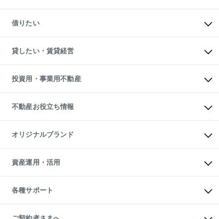
中古マンションの購入
一戸建ての購入
マンションの売却・査定
新築一戸建ての購入
一戸建ての売却・査定
借りたい
中古一戸建ての購入
土地の売却・査定
土地の購入
スピードAI査定
不動産購入の流れ
物件を借りる
不動産売却について
注目キーワード物件特集
オフィス・店舗の賃貸
貸したい・賃貸経営
不動産査定について
購入ガイド
借りるときの流れ
売却サービス
借りるガイド
不動産売却の流れ
無料賃料査定
多言語対応
不動産買換えの流れ
マンション賃料データ
投資用・事業用不動産
売却ガイド
賃貸管理プラン
English
繁体中文
簡体中文
リロケーションについて
投資用不動産
貸すときの流れ
事業用不動産
不動産お役立ち情報
貸すガイド
マンション投資
投資用マンション
不動産AIアドバイザー Tellus Talk
マンション一棟
マンションライブラリー
オリジナルブランド
アパート経営
人気マンションランキング
アパート投資用物件
暮らしに役立つ不動産メディア

収益物件
当社売主リノベーションマンション
「Lnote」
ビル購入（ビル一棟）
一棟リノベーションマンション

資産運用・活用
不動産相場・不動産価格情報
投資用不動産の売却査定
L`GENTE（ルジェンテ）
不動産売却FAQ
事業用不動産の売却査定
区分リノベーションマンション

不動産コラム・ニュース
等価交換事業
海外不動産
Lideas（リディアス）
不動産用語集
不動産M&A
各種サポート
投資用一棟レジデンスWELL

不動産なんでもネット相談室
アセットマネジメント・出資
SQUARE（ウェルスクエア）
住まいの税金
不動産小口投資

シニア向けサポート
物件一括検索（購入＆賃貸）
LEGACIA（レガシア）
相続サポート
ご契約者さまへ