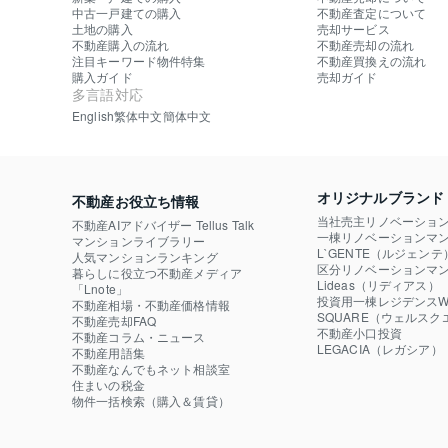
中古一戸建ての購入
不動産査定について
土地の購入
売却サービス
不動産購入の流れ
不動産売却の流れ
注目キーワード物件特集
不動産買換えの流れ
購入ガイド
売却ガイド
多言語対応
English
繁体中文
簡体中文
オリジナルブランド
不動産お役立ち情報
当社売主リノベーショ
不動産AIアドバイザー Tellus Talk
一棟リノベーションマン
マンションライブラリー
L`GENTE（ルジェンテ
人気マンションランキング
区分リノベーションマン
暮らしに役立つ不動産メディア

Lideas（リディアス）
「Lnote」
投資用一棟レジデンスWE
不動産相場・不動産価格情報
SQUARE（ウェルスク
不動産売却FAQ
不動産小口投資

不動産コラム・ニュース
LEGACIA（レガシア）
不動産用語集
不動産なんでもネット相談室
住まいの税金
物件一括検索（購入＆賃貸）