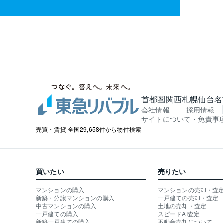
首都圏
関西
札幌
仙台
名
会社情報
採用情報
サイトについて・免責事
売買・賃貸 全国29,658件から物件検索
買いたい
売りたい
マンションの購入
マンションの売却・査
新築・分譲マンションの購入
一戸建ての売却・査定
中古マンションの購入
土地の売却・査定
一戸建ての購入
スピードAI査定
新築一戸建ての購入
不動産売却について