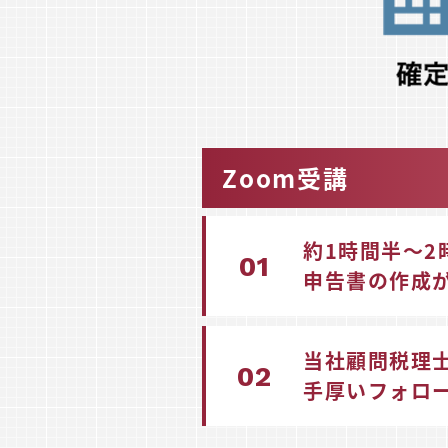
Zoom受講
約1時間半〜2
01
申告書の作成
当社顧問税理
02
手厚い
フォロ