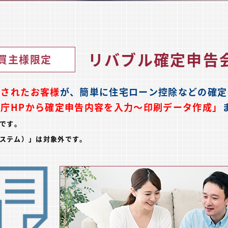
リバブル確定申告
買主様限定
入されたお客様
が、
簡単に住宅ローン控除などの
確定
税庁HPから確定申告内容を入力〜印刷データ作成」
です。
システム）」は対象外です。