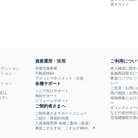
貸すガイド
資産運用・活用
ご利用につい
ンマンション
等価交換事業
本人確認に関す
ション

不動産M&A
金融商品取引に
）
アセットマネジメント・出資
東急リバブル 
ション

各種サポート
シー
ご意見・お問い
シニア向けサポート
LL

用の相談・お問
相続サポート
エア）
保険募集におけ
リフォームサポート
ー
ご契約者さまへ
ダイレクトメー
などの送付停止
ご契約者さまサポートメニュー
宅地建物取引業
ご紹介・再契約特典
入居者様専用-各種ご案内（賃貸）
東急こすもす会「こすもすWeb」