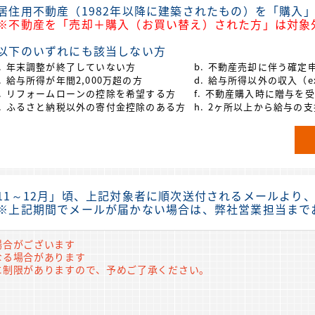
居住用不動産（1982年以降に建築されたもの）を「購入
不動産を「売却＋購入（お買い替え）された方」は対象
以下のいずれにも該当しない方
a. 年末調整が終了していない方
b. 不動産売却に伴う確定
c. 給与所得が年間2,000万超の方
d. 給与所得以外の収入（
e. リフォームローンの控除を希望する方
f. 不動産購入時に贈与を
g. ふるさと納税以外の寄付金控除のある方
h. 2ヶ所以上から給与
11～12月」頃、上記対象者に順次送付されるメールより
※上記期間でメールが届かない場合は、弊社営業担当まで
場合がございます
なる場合があります
に制限がありますので、予めご了承ください。