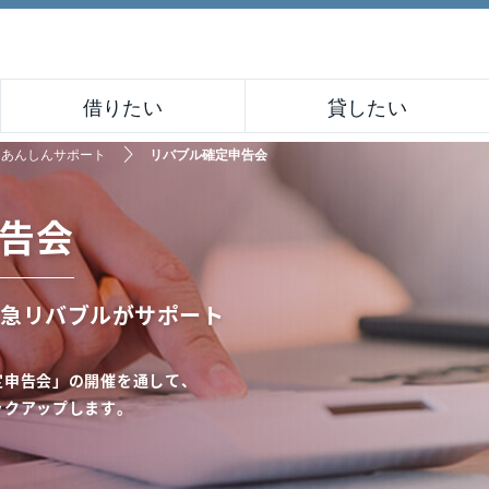
借りたい
貸したい
あんしんサポート
リバブル確定申告会
告会
急リバブルがサポート
定申告会」の
開催を通して、
ックアップします。