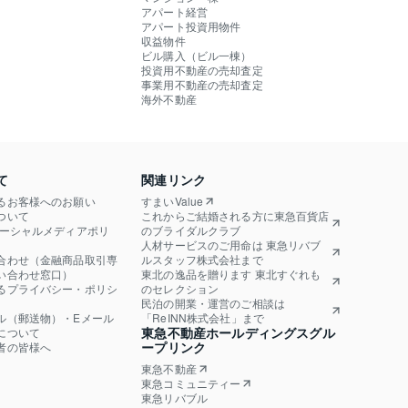
アパート経営
アパート投資用物件
収益物件
ビル購入（ビル一棟）
投資用不動産の売却査定
事業用不動産の売却査定
海外不動産
て
関連リンク
るお客様へのお願い
すまいValue
ついて
これからご結婚される方に東急百貨店
ソーシャルメディアポリ
のブライダルクラブ
人材サービスのご用命は 東急リバブ
合わせ（金融商品取引専
ルスタッフ株式会社まで
い合わせ窓口）
東北の逸品を贈ります 東北すぐれも
るプライバシー・ポリシ
のセレクション
民泊の開業・運営のご相談は
ル（郵送物）・Eメール
「ReINN株式会社」まで
東急不動産ホールディングスグル
について
ープリンク
者の皆様へ
東急不動産
東急コミュニティー
東急リバブル