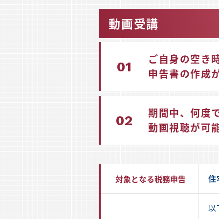
動画受講
ご自身の空き
01
申告書の作成
期間中、何度
02
動画視聴が可
住
対象となる税務申告
以