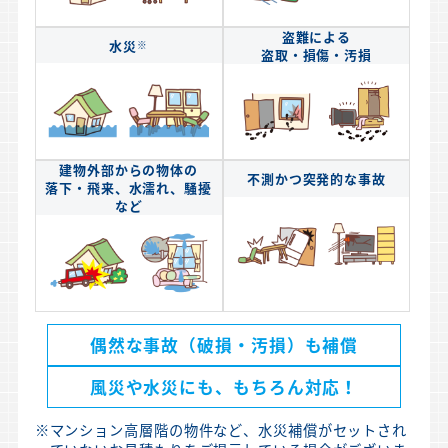
盗難による
水災
※
盗取・損傷・汚損
建物外部からの物体の
不測かつ突発的な事故
落下・飛来、水濡れ、騒擾
など
偶然な事故（破損・汚損）も補償
風災や水災にも、もちろん対応！
※
マンション高層階の物件など、水災補償がセットされ