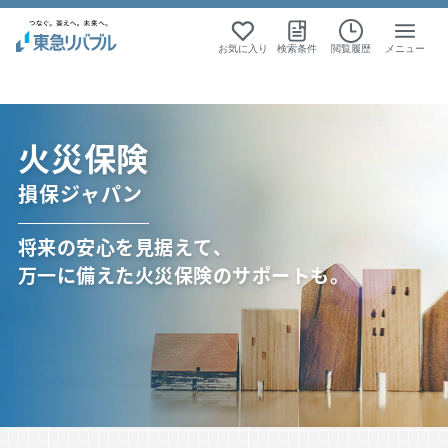
お気に入り
検索条件
閲覧履歴
メニュー
動産お役立ち情報
あんしんサポート
火災保健（損保ジャパン）
火災保険
損保ジャパン
将来の安心を見据えて、
万一に備えた火災保険のサポートも。