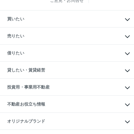
ご意見・お問合せ
買いたい
マンションの購入
新築・分譲マンションの購入
売りたい
中古マンションの購入
一戸建ての購入
マンションの売却・査定
新築一戸建ての購入
一戸建ての売却・査定
借りたい
中古一戸建ての購入
土地の売却・査定
土地の購入
スピードAI査定
不動産購入の流れ
物件を借りる
不動産売却について
注目キーワード物件特集
オフィス・店舗の賃貸
貸したい・賃貸経営
不動産査定について
購入ガイド
借りるときの流れ
売却サービス
借りるガイド
不動産売却の流れ
無料賃料査定
多言語対応
不動産買換えの流れ
マンション賃料データ
投資用・事業用不動産
売却ガイド
賃貸管理プラン
English
繁体中文
簡体中文
リロケーションについて
投資用不動産
貸すときの流れ
事業用不動産
不動産お役立ち情報
貸すガイド
マンション投資
投資用マンション
不動産AIアドバイザー Tellus Talk
マンション一棟
マンションライブラリー
オリジナルブランド
アパート経営
人気マンションランキング
アパート投資用物件
暮らしに役立つ不動産メディア

収益物件
当社売主リノベーションマンション
「Lnote」