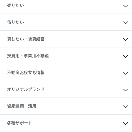
新築・分譲マンションの購入
売りたい
中古マンションの購入
一戸建ての購入
マンションの売却・査定
新築一戸建ての購入
一戸建ての売却・査定
借りたい
中古一戸建ての購入
土地の売却・査定
土地の購入
スピードAI査定
不動産購入の流れ
物件を借りる
不動産売却について
注目キーワード物件特集
オフィス・店舗の賃貸
貸したい・賃貸経営
不動産査定について
購入ガイド
借りるときの流れ
売却サービス
借りるガイド
不動産売却の流れ
無料賃料査定
多言語対応
不動産買換えの流れ
マンション賃料データ
投資用・事業用不動産
売却ガイド
賃貸管理プラン
English
繁体中文
簡体中文
リロケーションについて
投資用不動産
貸すときの流れ
事業用不動産
不動産お役立ち情報
貸すガイド
マンション投資
投資用マンション
不動産AIアドバイザー Tellus Talk
マンション一棟
マンションライブラリー
オリジナルブランド
アパート経営
人気マンションランキング
アパート投資用物件
暮らしに役立つ不動産メディア

収益物件
当社売主リノベーションマンション
「Lnote」
ビル購入（ビル一棟）
一棟リノベーションマンション

資産運用・活用
不動産相場・不動産価格情報
投資用不動産の売却査定
L`GENTE（ルジェンテ）
不動産売却FAQ
事業用不動産の売却査定
区分リノベーションマンション

不動産コラム・ニュース
等価交換事業
海外不動産
Lideas（リディアス）
不動産用語集
不動産M&A
各種サポート
投資用一棟レジデンスWELL

不動産なんでもネット相談室
アセットマネジメント・出資
SQUARE（ウェルスクエア）
住まいの税金