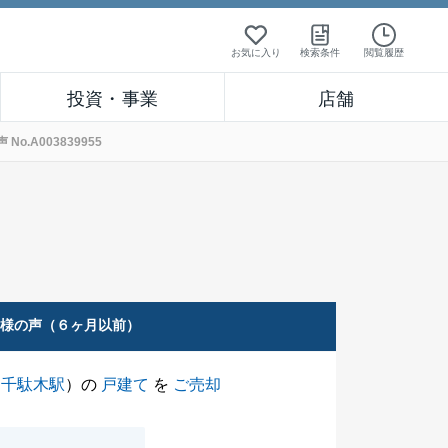
お気に入り
検索条件
閲覧履歴
投資・事業
店舗
.A003839955
客様の声（６ヶ月以前）
（
千駄木駅
）の
戸建て
を
ご売却