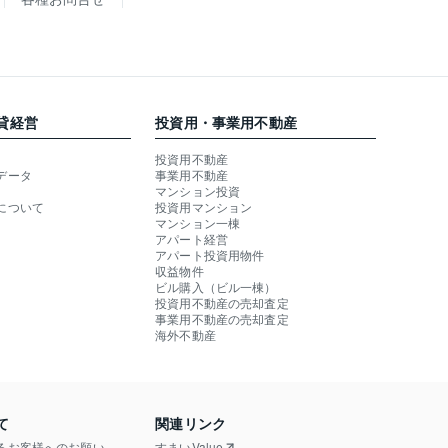
貸経営
投資用・事業用不動産
投資用不動産
データ
事業用不動産
マンション投資
について
投資用マンション
マンション一棟
アパート経営
アパート投資用物件
収益物件
ビル購入（ビル一棟）
投資用不動産の売却査定
事業用不動産の売却査定
海外不動産
て
関連リンク
るお客様へのお願い
すまいValue