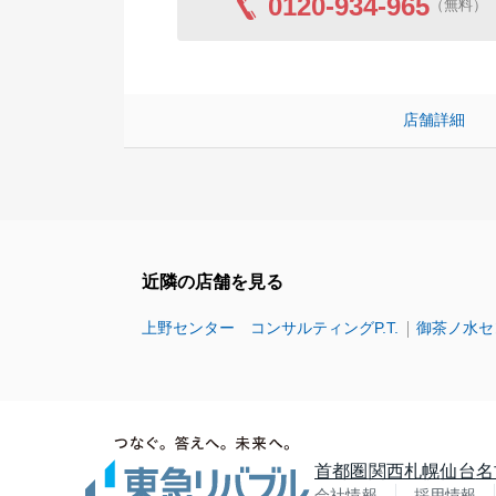
0120-934-965
（無料）
店舗詳細
近隣の店舗を見る
上野センター コンサルティングP.T.
御茶ノ水セ
首都圏
関西
札幌
仙台
名
会社情報
採用情報