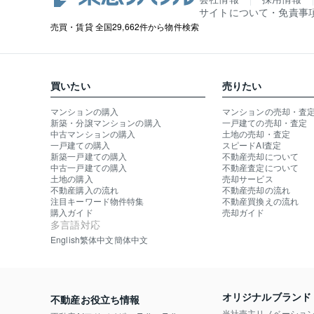
サイトについて・免責事
売買・賃貸 全国29,662件から物件検索
買いたい
売りたい
マンションの購入
マンションの売却・査
新築・分譲マンションの購入
一戸建ての売却・査定
中古マンションの購入
土地の売却・査定
一戸建ての購入
スピードAI査定
新築一戸建ての購入
不動産売却について
中古一戸建ての購入
不動産査定について
土地の購入
売却サービス
不動産購入の流れ
不動産売却の流れ
注目キーワード物件特集
不動産買換えの流れ
購入ガイド
売却ガイド
多言語対応
English
繁体中文
簡体中文
オリジナルブランド
不動産お役立ち情報
当社売主リノベーショ