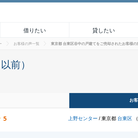
借りたい
貸したい
ー
お客様の声一覧
東京都 台東区谷中の戸建てをご売却されたお客様の声 No
月以前）
お
5
上野センター
/ 東京都
台東区