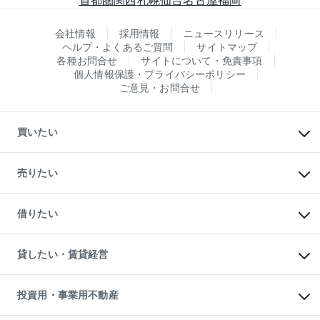
会社情報
採用情報
ニュースリリース
ヘルプ・よくあるご質問
サイトマップ
各種お問合せ
サイトについて・免責事項
個人情報保護・プライバシーポリシー
ご意見・お問合せ
買いたい
マンションの購入
新築・分譲マンションの購入
売りたい
中古マンションの購入
一戸建ての購入
マンションの売却・査定
新築一戸建ての購入
一戸建ての売却・査定
借りたい
中古一戸建ての購入
土地の売却・査定
土地の購入
スピードAI査定
不動産購入の流れ
物件を借りる
不動産売却について
注目キーワード物件特集
オフィス・店舗の賃貸
貸したい・賃貸経営
不動産査定について
購入ガイド
借りるときの流れ
売却サービス
借りるガイド
不動産売却の流れ
無料賃料査定
多言語対応
不動産買換えの流れ
マンション賃料データ
投資用・事業用不動産
売却ガイド
賃貸管理プラン
English
繁体中文
簡体中文
リロケーションについて