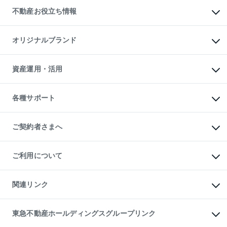
投資用不動産
貸すときの流れ
事業用不動産
不動産お役立ち情報
貸すガイド
マンション投資
投資用マンション
不動産AIアドバイザー Tellus Talk
マンション一棟
マンションライブラリー
オリジナルブランド
アパート経営
人気マンションランキング
アパート投資用物件
暮らしに役立つ不動産メディア

収益物件
当社売主リノベーションマンション
「Lnote」
ビル購入（ビル一棟）
一棟リノベーションマンション

資産運用・活用
不動産相場・不動産価格情報
投資用不動産の売却査定
L`GENTE（ルジェンテ）
不動産売却FAQ
事業用不動産の売却査定
区分リノベーションマンション

不動産コラム・ニュース
等価交換事業
海外不動産
Lideas（リディアス）
不動産用語集
不動産M&A
各種サポート
投資用一棟レジデンスWELL

不動産なんでもネット相談室
アセットマネジメント・出資
SQUARE（ウェルスクエア）
住まいの税金
不動産小口投資

シニア向けサポート
物件一括検索（購入＆賃貸）
LEGACIA（レガシア）
相続サポート
ご契約者さまへ
リフォームサポート
ご契約者さまサポートメニュー
ご紹介・再契約特典
ご利用について
入居者様専用-各種ご案内（賃貸）
東急こすもす会「こすもすWeb」
本人確認に関するお客様へのお願い
金融商品取引について
関連リンク
東急リバブル ソーシャルメディアポリシー
ご意見・お問い合わせ（金融商品取引専用の相談・お問い合わせ窓口）
すまいValue
保険募集におけるプライバシー・ポリシー
これからご結婚される方に東急百貨店のブライダルクラブ
東急不動産ホールディングスグループリンク
ダイレクトメール（郵送物）・Eメールなどの送付停止について
人材サービスのご用命は 東急リバブルスタッフ株式会社まで
宅地建物取引業者の皆様へ
東北の逸品を贈ります 東北すぐれものセレクション