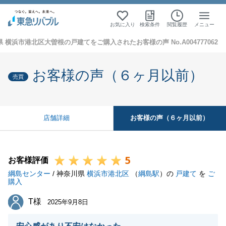
お気に入り
検索条件
閲覧履歴
メニュー
 横浜市港北区大曽根の戸建てをご購入されたお客様の声 No.A004777062
お客様の声（６ヶ月以前）
売買
お客様の声（６ヶ月以前）
店舗詳細
5
お客様評価
綱島センター
/ 神奈川県
横浜市港北区
（
綱島駅
）の
戸建て
を
ご
購入
T様
T様
2025年9月8日