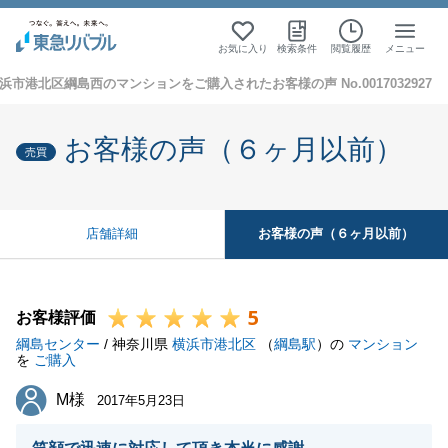
お気に入り
検索条件
閲覧履歴
メニュー
浜市港北区綱島西のマンションをご購入されたお客様の声 No.0017032927
お客様の声（６ヶ月以前）
売買
お客様の声（６ヶ月以前）
店舗詳細
5
お客様評価
綱島センター
/ 神奈川県
横浜市港北区
（
綱島駅
）の
マンション
を
ご購入
M様
M様
2017年5月23日