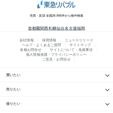
売買・賃貸 全国29,995件から物件検索
首都圏
関西
札幌
仙台
名古屋
福岡
会社情報
採用情報
ニュースリリース
ヘルプ・よくあるご質問
サイトマップ
各種お問合せ
サイトについて・免責事項
個人情報保護・プライバシーポリシー
ご意見・お問合せ
買いたい
マンションの購入
新築・分譲マンションの購入
売りたい
中古マンションの購入
一戸建ての購入
マンションの売却・査定
新築一戸建ての購入
一戸建ての売却・査定
借りたい
中古一戸建ての購入
土地の売却・査定
土地の購入
スピードAI査定
不動産購入の流れ
物件を借りる