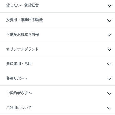
不動産売却について
注目キーワード物件特集
オフィス・店舗の賃貸
貸したい・賃貸経営
不動産査定について
購入ガイド
借りるときの流れ
売却サービス
借りるガイド
不動産売却の流れ
無料賃料査定
多言語対応
不動産買換えの流れ
マンション賃料データ
投資用・事業用不動産
売却ガイド
賃貸管理プラン
English
繁体中文
簡体中文
リロケーションについて
投資用不動産
貸すときの流れ
事業用不動産
不動産お役立ち情報
貸すガイド
マンション投資
投資用マンション
不動産AIアドバイザー Tellus Talk
マンション一棟
マンションライブラリー
オリジナルブランド
アパート経営
人気マンションランキング
アパート投資用物件
暮らしに役立つ不動産メディア

収益物件
当社売主リノベーションマンション
「Lnote」
ビル購入（ビル一棟）
一棟リノベーションマンション

資産運用・活用
不動産相場・不動産価格情報
投資用不動産の売却査定
L`GENTE（ルジェンテ）
不動産売却FAQ
事業用不動産の売却査定
区分リノベーションマンション

不動産コラム・ニュース
等価交換事業
海外不動産
Lideas（リディアス）
不動産用語集
不動産M&A
各種サポート
投資用一棟レジデンスWELL

不動産なんでもネット相談室
アセットマネジメント・出資
SQUARE（ウェルスクエア）
住まいの税金
不動産小口投資

シニア向けサポート
物件一括検索（購入＆賃貸）
LEGACIA（レガシア）
相続サポート
ご契約者さまへ
リフォームサポート
ご契約者さまサポートメニュー
ご紹介・再契約特典
ご利用について
入居者様専用-各種ご案内（賃貸）
東急こすもす会「こすもすWeb」