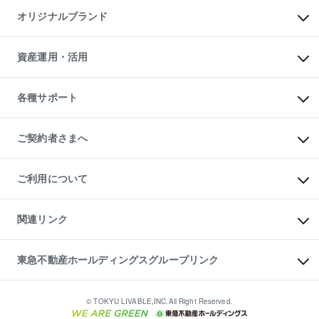
不動産AIアドバイザー Tellus Talk
マンション一棟
マンションライブラリー
オリジナルブランド
アパート経営
人気マンションランキング
アパート投資用物件
暮らしに役立つ不動産メディア

収益物件
当社売主リノベーションマンション
「Lnote」
ビル購入（ビル一棟）
一棟リノベーションマンション

資産運用・活用
不動産相場・不動産価格情報
投資用不動産の売却査定
L`GENTE（ルジェンテ）
不動産売却FAQ
事業用不動産の売却査定
区分リノベーションマンション

不動産コラム・ニュース
等価交換事業
海外不動産
Lideas（リディアス）
不動産用語集
不動産M&A
各種サポート
投資用一棟レジデンスWELL

不動産なんでもネット相談室
アセットマネジメント・出資
SQUARE（ウェルスクエア）
住まいの税金
不動産小口投資

シニア向けサポート
物件一括検索（購入＆賃貸）
LEGACIA（レガシア）
相続サポート
ご契約者さまへ
リフォームサポート
ご契約者さまサポートメニュー
ご紹介・再契約特典
ご利用について
入居者様専用-各種ご案内（賃貸）
東急こすもす会「こすもすWeb」
本人確認に関するお客様へのお願い
金融商品取引について
関連リンク
東急リバブル ソーシャルメディアポリシー
ご意見・お問い合わせ（金融商品取引専用の相談・お問い合わせ窓口）
すまいValue
保険募集におけるプライバシー・ポリシー
これからご結婚される方に東急百貨店のブライダルクラブ
東急不動産ホールディングスグループリンク
ダイレクトメール（郵送物）・Eメールなどの送付停止について
人材サービスのご用命は 東急リバブルスタッフ株式会社まで
宅地建物取引業者の皆様へ
東北の逸品を贈ります 東北すぐれものセレクション
東急不動産
民泊の開業・運営のご相談は「ReINN株式会社」まで
東急コミュニティー
© TOKYU LIVABLE,INC.All Right Reserved.
東急リバブル