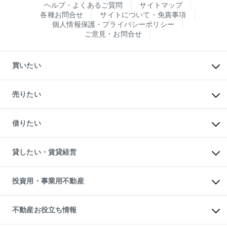
ヘルプ・よくあるご質問
サイトマップ
各種お問合せ
サイトについて・免責事項
個人情報保護・プライバシーポリシー
ご意見・お問合せ
買いたい
マンションの購入
新築・分譲マンションの購入
売りたい
中古マンションの購入
一戸建ての購入
マンションの売却・査定
新築一戸建ての購入
一戸建ての売却・査定
借りたい
中古一戸建ての購入
土地の売却・査定
土地の購入
スピードAI査定
不動産購入の流れ
物件を借りる
不動産売却について
注目キーワード物件特集
オフィス・店舗の賃貸
貸したい・賃貸経営
不動産査定について
購入ガイド
借りるときの流れ
売却サービス
借りるガイド
不動産売却の流れ
無料賃料査定
多言語対応
不動産買換えの流れ
マンション賃料データ
投資用・事業用不動産
売却ガイド
賃貸管理プラン
English
繁体中文
簡体中文
リロケーションについて
投資用不動産
貸すときの流れ
事業用不動産
不動産お役立ち情報
貸すガイド
マンション投資
投資用マンション