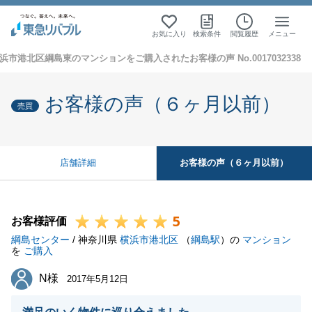
お気に入り
検索条件
閲覧履歴
メニュー
浜市港北区綱島東のマンションをご購入されたお客様の声 No.0017032338
お客様の声（６ヶ月以前）
売買
お客様の声（６ヶ月以前）
店舗詳細
5
お客様評価
綱島センター
/ 神奈川県
横浜市港北区
（
綱島駅
）の
マンション
を
ご購入
N様
N様
2017年5月12日