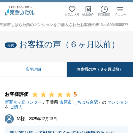
お気に入り
検索条件
閲覧履歴
メニュー
市原市ちはら台西のマンションをご購入されたお客様の声 No.A004860877
お客様の声（６ヶ月以前）
売買
お客様の声（６ヶ月以前）
店舗詳細
5
お客様評価
新百合ヶ丘センター
/ 千葉県
市原市
（
ちはら台駅
）の
マンション
を
ご購入
M様
M様
2025年12月13日