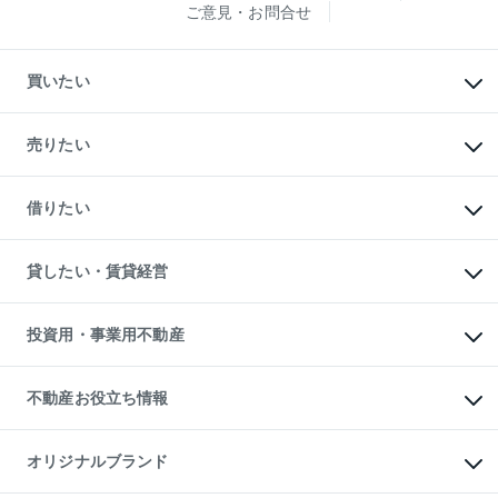
ご意見・お問合せ
買いたい
マンションの購入
新築・分譲マンションの購入
売りたい
中古マンションの購入
一戸建ての購入
マンションの売却・査定
新築一戸建ての購入
一戸建ての売却・査定
借りたい
中古一戸建ての購入
土地の売却・査定
土地の購入
スピードAI査定
不動産購入の流れ
物件を借りる
不動産売却について
注目キーワード物件特集
オフィス・店舗の賃貸
貸したい・賃貸経営
不動産査定について
購入ガイド
借りるときの流れ
売却サービス
借りるガイド
不動産売却の流れ
無料賃料査定
多言語対応
不動産買換えの流れ
マンション賃料データ
投資用・事業用不動産
売却ガイド
賃貸管理プラン
English
繁体中文
簡体中文
リロケーションについて
投資用不動産
貸すときの流れ
事業用不動産
不動産お役立ち情報
貸すガイド
マンション投資
投資用マンション
不動産AIアドバイザー Tellus Talk
マンション一棟
マンションライブラリー
オリジナルブランド
アパート経営
人気マンションランキング
アパート投資用物件
暮らしに役立つ不動産メディア
