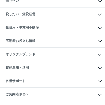
借りたい
中古一戸建ての購入
土地の売却・査定
土地の購入
スピードAI査定
不動産購入の流れ
物件を借りる
不動産売却について
注目キーワード物件特集
オフィス・店舗の賃貸
貸したい・賃貸経営
不動産査定について
購入ガイド
借りるときの流れ
売却サービス
借りるガイド
不動産売却の流れ
無料賃料査定
多言語対応
不動産買換えの流れ
マンション賃料データ
投資用・事業用不動産
売却ガイド
賃貸管理プラン
English
繁体中文
簡体中文
リロケーションについて
投資用不動産
貸すときの流れ
事業用不動産
不動産お役立ち情報
貸すガイド
マンション投資
投資用マンション
不動産AIアドバイザー Tellus Talk
マンション一棟
マンションライブラリー
オリジナルブランド
アパート経営
人気マンションランキング
アパート投資用物件
暮らしに役立つ不動産メディア

収益物件
当社売主リノベーションマンション
「Lnote」
ビル購入（ビル一棟）
一棟リノベーションマンション

資産運用・活用
不動産相場・不動産価格情報
投資用不動産の売却査定
L`GENTE（ルジェンテ）
不動産売却FAQ
事業用不動産の売却査定
区分リノベーションマンション

不動産コラム・ニュース
等価交換事業
海外不動産
Lideas（リディアス）
不動産用語集
不動産M&A
各種サポート
投資用一棟レジデンスWELL

不動産なんでもネット相談室
アセットマネジメント・出資
SQUARE（ウェルスクエア）
住まいの税金
不動産小口投資

シニア向けサポート
物件一括検索（購入＆賃貸）
LEGACIA（レガシア）
相続サポート
ご契約者さまへ
リフォームサポート
ご契約者さまサポートメニュー