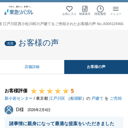
お気に入り
検索条件
閲覧履歴
メニュー
 江戸川区西小松川町の戸建てをご売却されたお客様の声 No.A004124466
お客様の声
売買
お客様の声
店舗詳細
5
お客様評価
新小岩センター
/ 東京都
江戸川区
（
船堀駅
）の
戸建て
を
ご売却
D様
D様
2026年2月4日
諸事情に親身になって最適な提案をいただきました