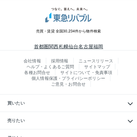
売買・賃貸 全国30,234件から物件検索
首都圏
関西
札幌
仙台
名古屋
福岡
会社情報
採用情報
ニュースリリース
ヘルプ・よくあるご質問
サイトマップ
各種お問合せ
サイトについて・免責事項
個人情報保護・プライバシーポリシー
ご意見・お問合せ
買いたい
マンションの購入
新築・分譲マンションの購入
売りたい
中古マンションの購入
一戸建ての購入
マンションの売却・査定
新築一戸建ての購入
一戸建ての売却・査定