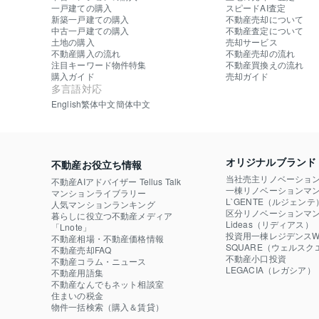
一戸建ての購入
スピードAI査定
新築一戸建ての購入
不動産売却について
中古一戸建ての購入
不動産査定について
土地の購入
売却サービス
不動産購入の流れ
不動産売却の流れ
注目キーワード物件特集
不動産買換えの流れ
購入ガイド
売却ガイド
多言語対応
English
繁体中文
簡体中文
オリジナルブランド
不動産お役立ち情報
当社売主リノベーショ
不動産AIアドバイザー Tellus Talk
一棟リノベーションマン
マンションライブラリー
L`GENTE（ルジェンテ
人気マンションランキング
区分リノベーションマン
暮らしに役立つ不動産メディア

Lideas（リディアス）
「Lnote」
投資用一棟レジデンスWE
不動産相場・不動産価格情報
SQUARE（ウェルスク
不動産売却FAQ
不動産小口投資

不動産コラム・ニュース
LEGACIA（レガシア）
不動産用語集
不動産なんでもネット相談室
住まいの税金
物件一括検索（購入＆賃貸）