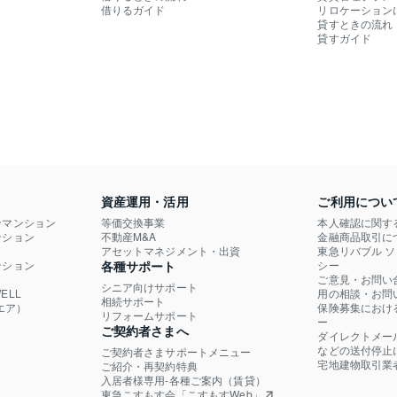
借りるガイド
リロケーション
貸すときの流れ
貸すガイド
資産運用・活用
ご利用につい
ンマンション
等価交換事業
本人確認に関す
ション

不動産M&A
金融商品取引に
）
アセットマネジメント・出資
東急リバブル 
ション

各種サポート
シー
ご意見・お問い
シニア向けサポート
LL

用の相談・お問
相続サポート
エア）
保険募集におけ
リフォームサポート
ー
ご契約者さまへ
ダイレクトメー
などの送付停止
ご契約者さまサポートメニュー
宅地建物取引業
ご紹介・再契約特典
入居者様専用-各種ご案内（賃貸）
東急こすもす会「こすもすWeb」