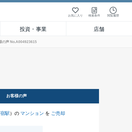
お気に入り
検索条件
閲覧履歴
投資・事業
店舗
No.A004923615
お客様の声
新宿駅
）の
マンション
を
ご売却