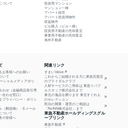
について
投資用マンション
マンション一棟
アパート経営
アパート投資用物件
収益物件
ビル購入（ビル一棟）
投資用不動産の売却査定
事業用不動産の売却査定
海外不動産
て
関連リンク
るお客様へのお願い
すまいValue
ついて
これからご結婚される方に東急百貨店
ソーシャルメディアポリ
のブライダルクラブ
人材サービスのご用命は 東急リバブ
合わせ（金融商品取引専
ルスタッフ株式会社まで
い合わせ窓口）
東北の逸品を贈ります 東北すぐれも
るプライバシー・ポリシ
のセレクション
民泊の開業・運営のご相談は
ル（郵送物）・Eメール
「ReINN株式会社」まで
東急不動産ホールディングスグル
について
ープリンク
者の皆様へ
東急不動産