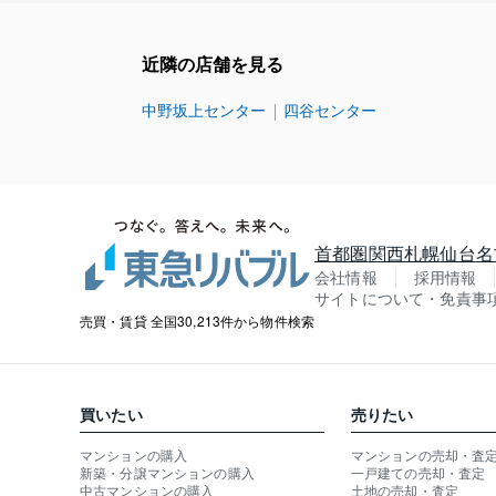
近隣の店舗を見る
中野坂上センター
四谷センター
首都圏
関西
札幌
仙台
名
会社情報
採用情報
サイトについて・免責事
売買・賃貸 全国30,213件から物件検索
買いたい
売りたい
マンションの購入
マンションの売却・査
新築・分譲マンションの購入
一戸建ての売却・査定
中古マンションの購入
土地の売却・査定