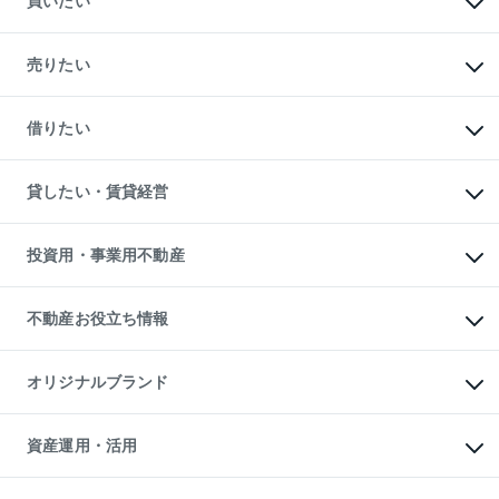
買いたい
マンションの購入
新築・分譲マンションの購入
売りたい
中古マンションの購入
一戸建ての購入
マンションの売却・査定
新築一戸建ての購入
一戸建ての売却・査定
借りたい
中古一戸建ての購入
土地の売却・査定
土地の購入
スピードAI査定
不動産購入の流れ
物件を借りる
不動産売却について
注目キーワード物件特集
オフィス・店舗の賃貸
貸したい・賃貸経営
不動産査定について
購入ガイド
借りるときの流れ
売却サービス
借りるガイド
不動産売却の流れ
無料賃料査定
多言語対応
不動産買換えの流れ
マンション賃料データ
投資用・事業用不動産
売却ガイド
賃貸管理プラン
English
繁体中文
簡体中文
リロケーションについて
投資用不動産
貸すときの流れ
事業用不動産
不動産お役立ち情報
貸すガイド
マンション投資
投資用マンション
不動産AIアドバイザー Tellus Talk
マンション一棟
マンションライブラリー
オリジナルブランド
アパート経営
人気マンションランキング
アパート投資用物件
暮らしに役立つ不動産メディア

収益物件
当社売主リノベーションマンション
「Lnote」
ビル購入（ビル一棟）
一棟リノベーションマンション

資産運用・活用
不動産相場・不動産価格情報
投資用不動産の売却査定
L`GENTE（ルジェンテ）
不動産売却FAQ
事業用不動産の売却査定
区分リノベーションマンション

不動産コラム・ニュース
等価交換事業
海外不動産
Lideas（リディアス）