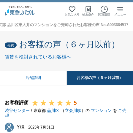
お気に入り
検索条件
閲覧履歴
メニュー
京都 品川区東大井のマンションをご売却されたお客様の声 No.A003664517
お客様の声（６ヶ月以前）
売買
賃貸を検討されているお客様へ
お客様の声（６ヶ月以前）
店舗詳細
5
お客様評価
渋谷センター
/ 東京都
品川区
（
立会川駅
）の
マンション
を
ご売
却
Y様
Y様
2023年7月31日