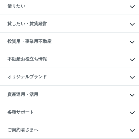
新築一戸建ての購入
一戸建ての売却・査定
借りたい
中古一戸建ての購入
土地の売却・査定
土地の購入
スピードAI査定
不動産購入の流れ
物件を借りる
不動産売却について
注目キーワード物件特集
オフィス・店舗の賃貸
貸したい・賃貸経営
不動産査定について
購入ガイド
借りるときの流れ
売却サービス
借りるガイド
不動産売却の流れ
無料賃料査定
多言語対応
不動産買換えの流れ
マンション賃料データ
投資用・事業用不動産
売却ガイド
賃貸管理プラン
English
繁体中文
簡体中文
リロケーションについて
投資用不動産
貸すときの流れ
事業用不動産
不動産お役立ち情報
貸すガイド
マンション投資
投資用マンション
不動産AIアドバイザー Tellus Talk
マンション一棟
マンションライブラリー
オリジナルブランド
アパート経営
人気マンションランキング
アパート投資用物件
暮らしに役立つ不動産メディア

収益物件
当社売主リノベーションマンション
「Lnote」
ビル購入（ビル一棟）
一棟リノベーションマンション

資産運用・活用
不動産相場・不動産価格情報
投資用不動産の売却査定
L`GENTE（ルジェンテ）
不動産売却FAQ
事業用不動産の売却査定
区分リノベーションマンション

不動産コラム・ニュース
等価交換事業
海外不動産
Lideas（リディアス）
不動産用語集
不動産M&A
各種サポート
投資用一棟レジデンスWELL

不動産なんでもネット相談室
アセットマネジメント・出資
SQUARE（ウェルスクエア）
住まいの税金
不動産小口投資

シニア向けサポート
物件一括検索（購入＆賃貸）
LEGACIA（レガシア）
相続サポート
ご契約者さまへ
リフォームサポート