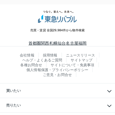
売買・賃貸 全国29,984件から物件検索
首都圏
関西
札幌
仙台
名古屋
福岡
会社情報
採用情報
ニュースリリース
ヘルプ・よくあるご質問
サイトマップ
各種お問合せ
サイトについて・免責事項
個人情報保護・プライバシーポリシー
ご意見・お問合せ
買いたい
マンションの購入
新築・分譲マンションの購入
売りたい
中古マンションの購入
一戸建ての購入
マンションの売却・査定