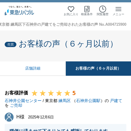
お気に入り
検索条件
閲覧履歴
メニュー
東京都 練馬区下石神井の戸建てをご売却されたお客様の声 No.A004715900
お客様の声（６ヶ月以前）
売買
お客様の声（６ヶ月以前）
店舗詳細
5
お客様評価
石神井公園センター
/ 東京都
練馬区
（
石神井公園駅
）の
戸建て
を
ご売却
H様
H様
2025年12月6日