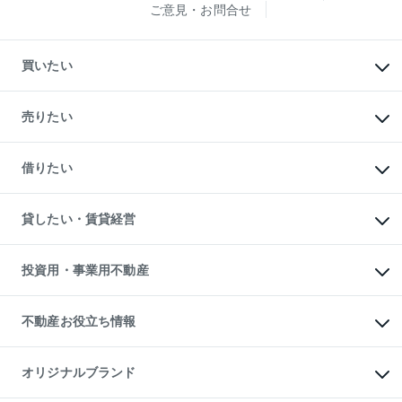
ご意見・お問合せ
買いたい
マンションの購入
新築・分譲マンションの購入
売りたい
中古マンションの購入
一戸建ての購入
マンションの売却・査定
新築一戸建ての購入
一戸建ての売却・査定
借りたい
中古一戸建ての購入
土地の売却・査定
土地の購入
スピードAI査定
不動産購入の流れ
物件を借りる
不動産売却について
注目キーワード物件特集
オフィス・店舗の賃貸
貸したい・賃貸経営
不動産査定について
購入ガイド
借りるときの流れ
売却サービス
借りるガイド
不動産売却の流れ
無料賃料査定
多言語対応
不動産買換えの流れ
マンション賃料データ
投資用・事業用不動産
売却ガイド
賃貸管理プラン
English
繁体中文
簡体中文
リロケーションについて
投資用不動産
貸すときの流れ
事業用不動産
不動産お役立ち情報
貸すガイド
マンション投資
投資用マンション
不動産AIアドバイザー Tellus Talk
マンション一棟
マンションライブラリー
オリジナルブランド
アパート経営
人気マンションランキング
アパート投資用物件
暮らしに役立つ不動産メディア
